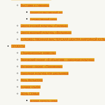
Выставки и сувениры
Концертно-выставочный зал
Художественный салон
Центр русской культуры «Горлица»
Центр казачьей культуры «Вольница»
ХУДОЖЕСТВЕННАЯ МАСТЕРСКАЯ ЦЕНТРА НАРОДНОЙ КУЛ
ПРОЕКТЫ
«Традиционные ремесла»
Творческий проект «В объективе – народная культура»
Интернет проект «Преемники»
Народная культура для школьников
День фольклора
подари улыбку
ДЕНЬ СЕМЬИ
великая_радость–семья