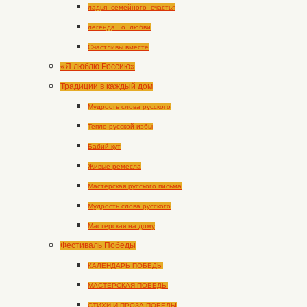
ладья_семейного_счастья
легенда _о_любви
Счастливы вместе
«Я люблю Россию»
Традиции в каждый дом
Мудрость слова русского
Тепло русской избы
Бабий кут
Живые ремесла
Мастерская русского письма
Мудрость слова русского
Мастерская на дому
Фестиваль Победы
КАЛЕНДАРЬ ПОБЕДЫ
МАСТЕРСКАЯ ПОБЕДЫ
СТИХИ И ПРОЗА ПОБЕДЫ