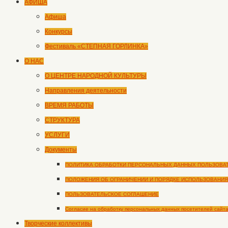
АФИША
Афиша
Конкурсы
Фестиваль «СТЕПНАЯ ГОРЛИНКА»
О НАС
О ЦЕНТРЕ НАРОДНОЙ КУЛЬТУРЫ
Направления деятельности
ВРЕМЯ РАБОТЫ
СТРУКТУРА
УСЛУГИ
Документы
ПОЛИТИКА ОБРАБОТКИ ПЕРСОНАЛЬНЫХ ДАННЫХ ПОЛЬЗОВА
ПОЛОЖЕНИЯ ОБ ОГРАНИЧЕНИИ И ПОРЯДКЕ ИСПОЛЬЗОВАНИЯ
ПОЛЬЗОВАТЕЛЬСКОЕ СОГЛАШЕНИЕ
Согласие на обработку персональных данных посетителей сайт
Творческие коллективы