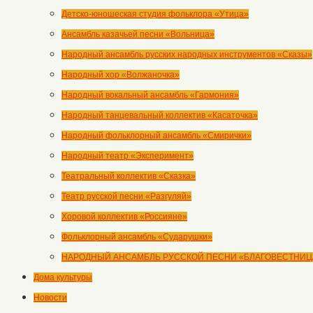
Детско-юношеская студия фольклора «Утица»
Ансамбль казачьей песни «Вольница»
Народный ансамбль русских народных инструментов «Сказы»
Народный хор «Волжаночка»
Народный вокальный ансамбль «Гармония»
Народный танцевальный коллектив «Касаточка»
Народный фольклорный ансамбль «Смирички»
Народный театр «Эксперимент»
Театральный коллектив «Сказка»
Театр русской песни «Разгуляй»
Хоровой коллектив «Россияне»
Фольклорный ансамбль «Сударушки»
НАРОДНЫЙ АНСАМБЛЬ РУССКОЙ ПЕСНИ «БЛАГОВЕСТНИЦ
Дома культуры
Новости