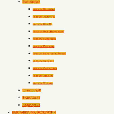
Все новости
новости Батаевка
новости Золотуха
новости Кап. Яр
новости Ново-Николаевка
новости Пироговка
новости Покровка
новости Пологое Займище
новости Садовое
новости Сокрутовка
новости Удачное
новости Успенка
Новости РДК
Видеоархив
Радиоархив
ВЫСТАВКИ, МК, ЭКСКУРСИИ