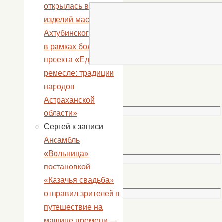
открылась выставка
изделий мастеров
Ахтубинского района
в рамках большого
проекта «Единство в
ремесле: традиции
Имя
народов
*
Астраханской
области»
Сергей
к записи
Email
Ансамбль
*
«Вольница»
постановкой
Сайт
«Казачья свадьба»
отправил зрителей в
путешествие на
машине времени —