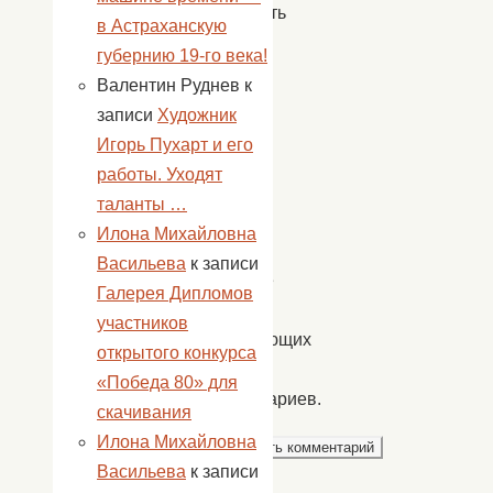
Сохранить
в Астраханскую
моё
губернию 19-го века!
имя,
Валентин Руднев
к
email
записи
Художник
и
Игорь Пухарт и его
адрес
работы. Уходят
сайта
таланты …
в
Илона Михайловна
этом
Васильева
к записи
браузере
Галерея Дипломов
для
участников
последующих
открытого конкурса
моих
«Победа 80» для
комментариев.
скачивания
Илона Михайловна
Васильева
к записи