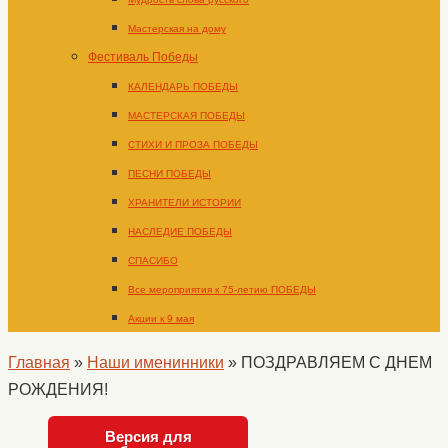
Мастерская на дому
Фестиваль Победы
КАЛЕНДАРЬ ПОБЕДЫ
МАСТЕРСКАЯ ПОБЕДЫ
СТИХИ И ПРОЗА ПОБЕДЫ
ПЕСНИ ПОБЕДЫ
ХРАНИТЕЛИ ИСТОРИИ
НАСЛЕДИЕ ПОБЕДЫ
СПАСИБО
Все мероприятия к 75-летию ПОБЕДЫ
Акции к 9 мая
Главная
»
Наши именинники
»
ПОЗДРАВЛЯЕМ С ДНЕМ
РОЖДЕНИЯ!
Версия для