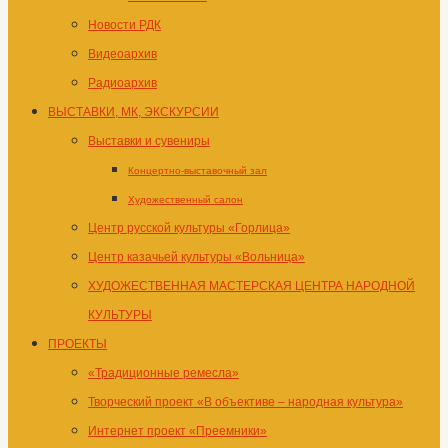
Новости РДК
Видеоархив
Радиоархив
ВЫСТАВКИ, МК, ЭКСКУРСИИ
Выставки и сувениры
Концертно-выставочный зал
Художественный салон
Центр русской культуры «Горлица»
Центр казачьей культуры «Вольница»
ХУДОЖЕСТВЕННАЯ МАСТЕРСКАЯ ЦЕНТРА НАРОДНОЙ
КУЛЬТУРЫ
ПРОЕКТЫ
«Традиционные ремесла»
Творческий проект «В объективе – народная культура»
Интернет проект «Преемники»