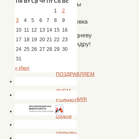
Пн
Вт
Ср
Чт
Пт
Сб
Вс
культуры
1
2
с.
3
4
5
6
7
8
9
Сокрутовка
10
11
12
13
14
15
16
Подледневу
17
18
19
20
21
22
23
Александру!
24
25
26
27
28
29
30
31
«
« Июл
ПОЗДРАВЛЯЕМ
С
ДНЕМ
РОЖДЕНИЯ!
«О
спорте
не
спорьте»