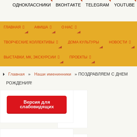
ОДНОКЛАССНИКИ
ВКОНТАКТЕ
TELEGRAM
YOUTUBE
ГЛАВНАЯ
АФИША
О НАС
ТВОРЧЕСКИЕ КОЛЛЕКТИВЫ
ДОМА КУЛЬТУРЫ
НОВОСТИ
ВЫСТАВКИ, МК, ЭКСКУРСИИ
ПРОЕКТЫ
Главная
»
Наши именинники
»
ПОЗДРАВЛЯЕМ С ДНЕМ
РОЖДЕНИЯ!
Версия для
слабовидящих