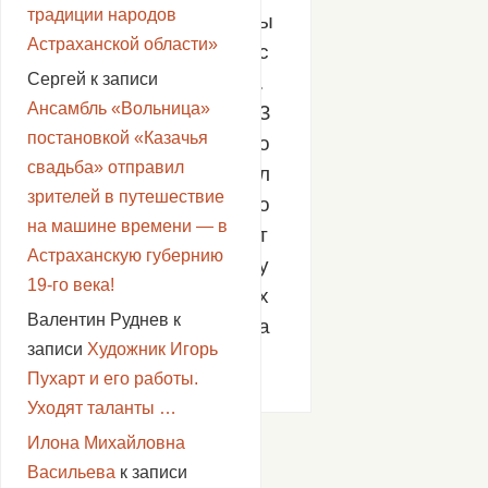
традиции народов
ы
Астраханской области»
с
Сергей
к записи
.
Ансамбль «Вольница»
З
постановкой «Казачья
о
свадьба» отправил
л
зрителей в путешествие
о
на машине времени — в
т
Астраханскую губернию
у
19-го века!
х
Валентин Руднев
к
а
записи
Художник Игорь
Пухарт и его работы.
Уходят таланты …
Илона Михайловна
«
Васильева
к записи
12