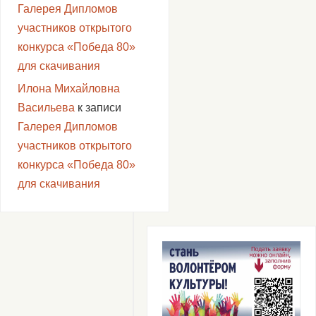
Галерея Дипломов
апреля
участников открытого
в
конкурса «Победа 80»
Доме
для скачивания
культуры
Илона Михайловна
с.
Васильева
к записи
Покровка
Галерея Дипломов
при
участников открытого
участии
конкурса «Победа 80»
сельской
для скачивания
библиотеки
состоялось
мероприятие,
посвященное
Дню
авиации
и