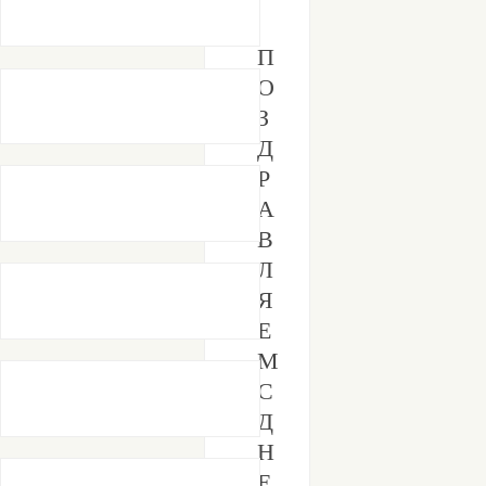
П
О
З
Д
Р
А
В
Л
Я
Е
М
С
Д
Н
Е