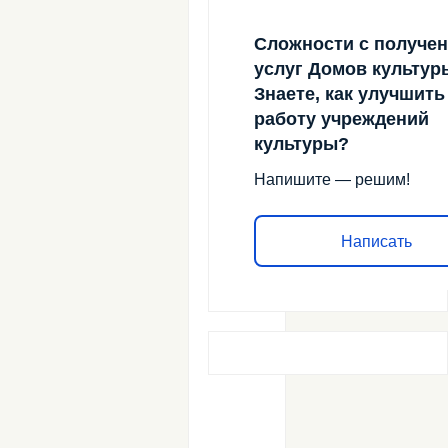
Сложности с получе
Сохранить
услуг Домов культур
моё
Знаете, как улучшить
имя,
работу учреждений
email
культуры?
и
Напишите — решим!
адрес
сайта
Написать
в
этом
браузере
для
последующих
моих
комментариев.