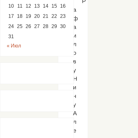
Р
10
11
12
13
14
15
16
а
17
18
19
20
21
22
23
ф
24
25
26
27
28
29
30
а
и
31
л
« Июл
о
в
у
Н
и
н
у
А
л
е