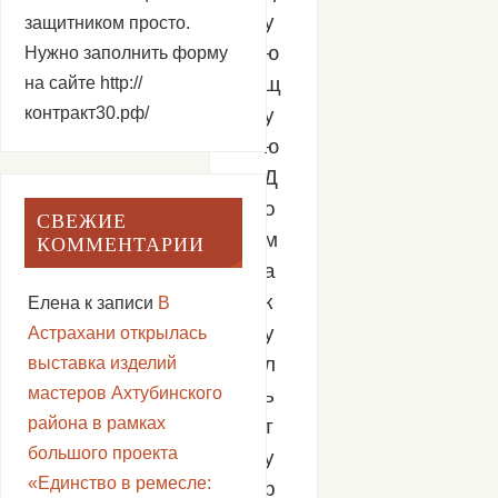
у
защитником просто.
ю
Нужно заполнить форму
щ
на сайте http://
контракт30.рф/
у
ю
Д
о
СВЕЖИЕ
м
КОММЕНТАРИИ
а
к
Елена
к записи
В
у
Астрахани открылась
л
выставка изделий
ь
мастеров Ахтубинского
района в рамках
т
большого проекта
у
«Единство в ремесле:
р