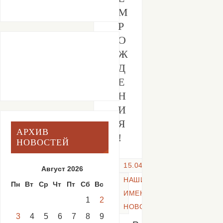
М
Р
О
Ж
Д
Е
Н
И
Я
АРХИВ
!
НОВОСТЕЙ
15.04.2022
Август 2026
НАШИ
Пн
Вт
Ср
Чт
Пт
Сб
Вс
ИМЕНИННИКИ
,
1
2
НОВОСТИ
3
4
5
6
7
8
9