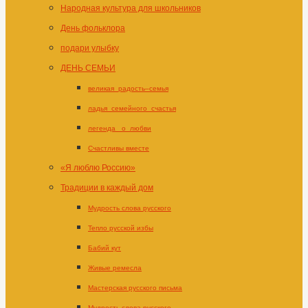
Народная культура для школьников
День фольклора
подари улыбку
ДЕНЬ СЕМЬИ
великая_радость–семья
ладья_семейного_счастья
легенда _о_любви
Счастливы вместе
«Я люблю Россию»
Традиции в каждый дом
Мудрость слова русского
Тепло русской избы
Бабий кут
Живые ремесла
Мастерская русского письма
Мудрость слова русского