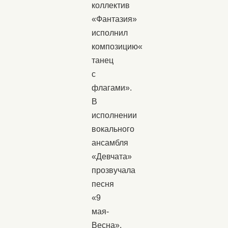
коллектив
«Фантазия»
исполнил
композицию«
танец
с
флагами».
В
исполнении
вокального
ансамбля
«Девчата»
прозвучала
песня
«9
мая-
Весна»,