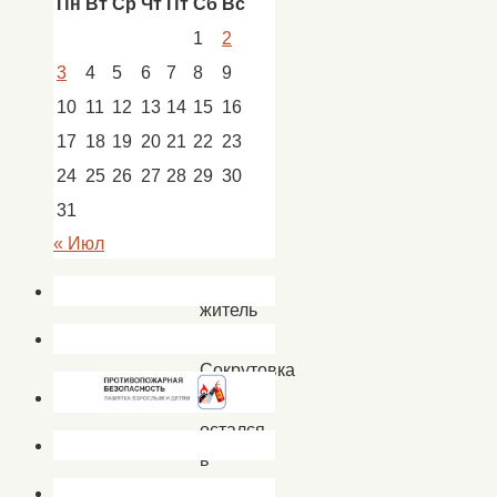
Пн
Вт
Ср
Чт
Пт
Сб
Вс
1
2
День
3
4
5
6
7
8
9
Победы
10
11
12
13
14
15
16
–
17
18
19
20
21
22
23
особый
24
25
26
27
28
29
30
праздник
31
и
« Июл
ни
один
житель
с.
Сокрутовка
не
остался
в
стороне,