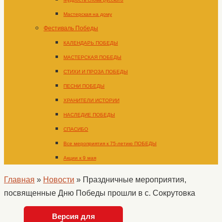
Мастерская на дому
Фестиваль Победы
КАЛЕНДАРЬ ПОБЕДЫ
МАСТЕРСКАЯ ПОБЕДЫ
СТИХИ И ПРОЗА ПОБЕДЫ
ПЕСНИ ПОБЕДЫ
ХРАНИТЕЛИ ИСТОРИИ
НАСЛЕДИЕ ПОБЕДЫ
СПАСИБО
Все мероприятия к 75-летию ПОБЕДЫ
Акции к 9 мая
Главная
»
Новости
»
Праздничные мероприятия,
посвященные Дню Победы прошли в с. Сокрутовка
Версия для