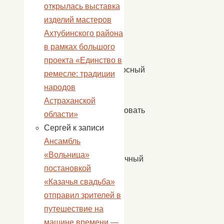
вместе,
открылась выставка
как
изделий мастеров
в
Ахтубинского района
тот
в рамках большого
далекий
проекта «Единство в
победоносный
ремесле: традиции
1945
народов
год
Астраханской
отпраздновать
области»
нашу
Сергей
к записи
Победу!
Ансамбль
«Вольница»
Праздничный
постановкой
день
«Казачья свадьба»
начался
отправил зрителей в
с
путешествие на
митинга
машине времени —