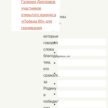
Галерея Дипломов
митинг
участников
были
открытого конкурса
приглашены
«Победа 80» для
почетные
скачивания
гости,
которые
говорили
слова
благодарности
тем,
кто
сражался
за
Родину
и
победил,
тем,