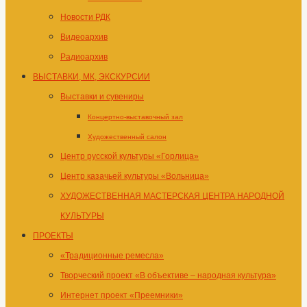
Новости РДК
Видеоархив
Радиоархив
ВЫСТАВКИ, МК, ЭКСКУРСИИ
Выставки и сувениры
Концертно-выставочный зал
Художественный салон
Центр русской культуры «Горлица»
Центр казачьей культуры «Вольница»
ХУДОЖЕСТВЕННАЯ МАСТЕРСКАЯ ЦЕНТРА НАРОДНОЙ
КУЛЬТУРЫ
ПРОЕКТЫ
«Традиционные ремесла»
Творческий проект «В объективе – народная культура»
Интернет проект «Преемники»