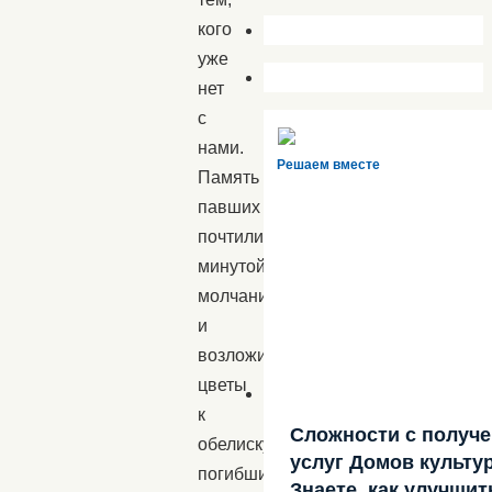
кого
уже
нет
с
нами.
Решаем вместе
Память
павших
почтили
минутой
молчания
и
возложили
цветы
к
Сложности с получ
обелиску
услуг Домов культу
погибшим
Знаете, как улучшит