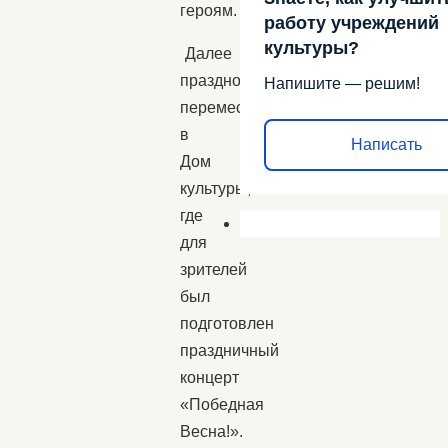
героям.
работу учреждений
культуры?
Далее
празднование
Напишите — решим!
переместилось
в
Написать
Дом
культуры,
где
для
зрителей
был
подготовлен
праздничный
концерт
«Победная
Весна!».