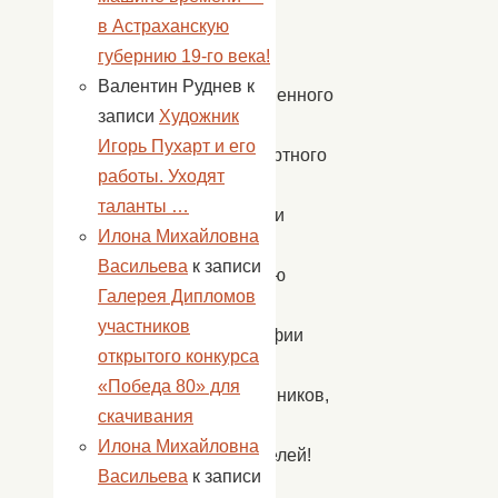
«Память
в Астраханскую
хранят
губернию 19-го века!
живые»,
Валентин Руднев
к
торжественного
записи
Художник
шествия
Игорь Пухарт и его
«Бессмертного
работы. Уходят
полка».
таланты …
Участники
Илона Михайловна
с
Васильева
к записи
гордостью
Галерея Дипломов
несли
участников
фотографии
открытого конкурса
своих
«Победа 80» для
родственников,
скачивания
героев-
Илона Михайловна
победителей!
Васильева
к записи
На