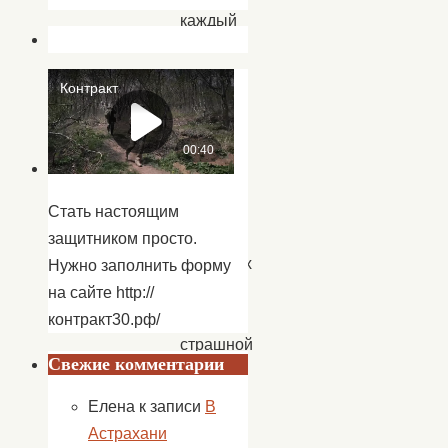
каждый
счел
своим
долгом
почтить
в
этот
день
Стать настоящим
память
защитником просто.
погибших
Нужно заполнить форму
в
на сайте http://
той
контракт30.рф/
страшной
Свежие комментарии
войне,
и
Елена
к записи
В
всем
Астрахани