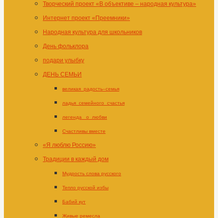
Творческий проект «В объективе – народная культура»
Интернет проект «Преемники»
Народная культура для школьников
День фольклора
подари улыбку
ДЕНЬ СЕМЬИ
великая_радость–семья
ладья_семейного_счастья
легенда _о_любви
Счастливы вместе
«Я люблю Россию»
Традиции в каждый дом
Мудрость слова русского
Тепло русской избы
Бабий кут
Живые ремесла