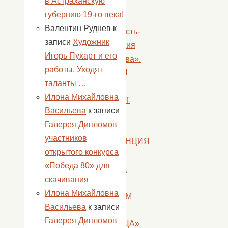
в Астраханскую
промо-
губернию 19-го века!
акцию
Валентин Руднев
к
«Молодость-
записи
Художник
территория
Игорь Пухарт и его
творчества».
работы. Уходят
СОВСЕМ
таланты …
СКОРО
Илона Михайловна
ОТКРОЕТ
Васильева
к записи
СВОИ
Галерея Дипломов
ДВЕРИ
участников
РЕЗИДЕНЦИЯ
открытого конкурса
ДЕДА
«Победа 80» для
МОРОЗА
скачивания
В
Илона Михайловна
РУССКОМ
Васильева
к записи
ЦЕНТРЕ
Галерея Дипломов
«ГОРЛИЦА»