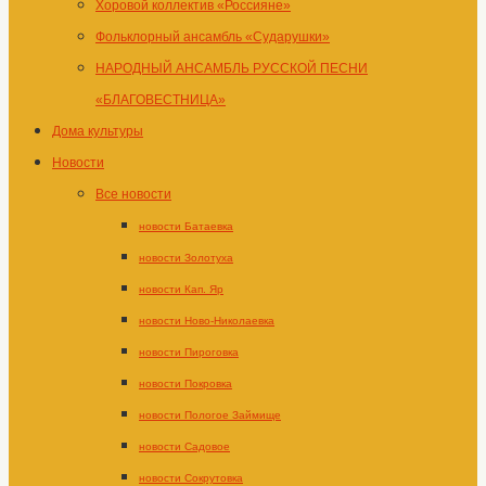
Хоровой коллектив «Россияне»
Фольклорный ансамбль «Сударушки»
НАРОДНЫЙ АНСАМБЛЬ РУССКОЙ ПЕСНИ
«БЛАГОВЕСТНИЦА»
Дома культуры
Новости
Все новости
новости Батаевка
новости Золотуха
новости Кап. Яр
новости Ново-Николаевка
новости Пироговка
новости Покровка
новости Пологое Займище
новости Садовое
новости Сокрутовка