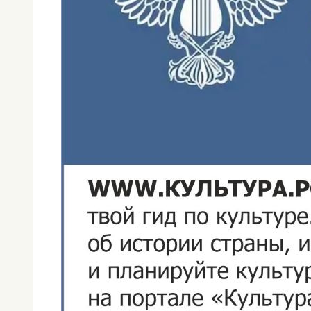
ЗИМА
—
2021»
01.12.2021
01.12.2021
Афиша
,
Новости
,
новости
РДК