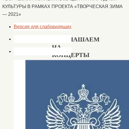
КУЛЬТУРЫ В РАМКАХ ПРОЕКТА «ТВОРЧЕСКАЯ ЗИМА
— 2021»
Версия для слабовидящих
ПРИГЛАШАЕМ
НА
КОНЦЕРТЫ
ТВОРЧЕСКИХ
КОЛЛЕКТИВОВ
ЦЕНТРА
НАРОДНОЙ
КУЛЬТУРЫ
В
РАМКАХ
ПРОЕКТА
«ТВОРЧЕСКАЯ