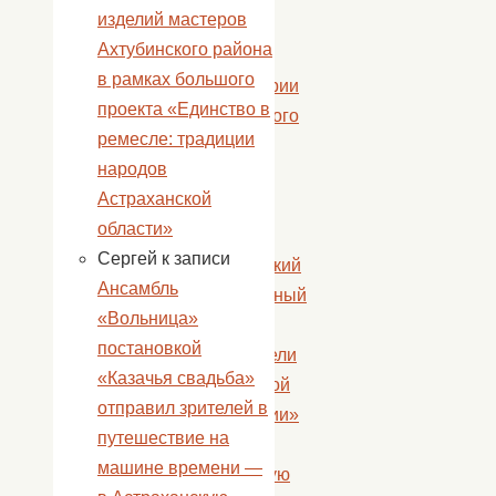
изделий мастеров
ноября
Ахтубинского района
в
в рамках большого
преддверии
проекта «Единство в
Всемирного
ремесле: традиции
Дня
народов
борьбы
Астраханской
со
области»
СПИДом
Сергей
к записи
ахтубинский
Ансамбль
молодежный
«Вольница»
Центр
постановкой
«Строители
«Казачья свадьба»
культурной
отправил зрителей в
провинции»
путешествие на
провел
машине времени —
ежегодную