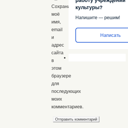
работу учреждений
Сохранить
культуры?
моё
Напишите — решим!
имя,
email
Написать
и
адрес
сайта
в
этом
браузере
для
последующих
моих
комментариев.