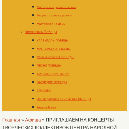
Мастерская русского письма
Мудрость слова русского
Мастерская на дому
Фестиваль Победы
КАЛЕНДАРЬ ПОБЕДЫ
МАСТЕРСКАЯ ПОБЕДЫ
СТИХИ И ПРОЗА ПОБЕДЫ
ПЕСНИ ПОБЕДЫ
ХРАНИТЕЛИ ИСТОРИИ
НАСЛЕДИЕ ПОБЕДЫ
СПАСИБО
Все мероприятия к 75-летию ПОБЕДЫ
Акции к 9 мая
Главная
»
Афиша
»
ПРИГЛАШАЕМ НА КОНЦЕРТЫ
ТВОРЧЕСКИХ КОЛЛЕКТИВОВ ЦЕНТРА НАРОДНОЙ