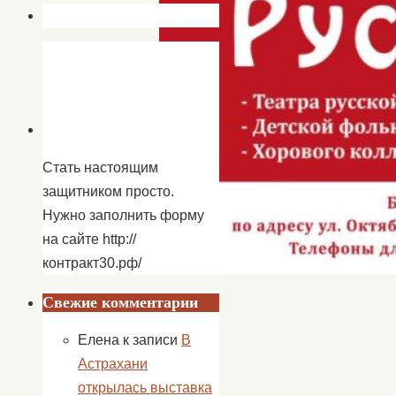
Стать настоящим
защитником просто.
Нужно заполнить форму
на сайте http://
контракт30.рф/
Свежие комментарии
Елена
к записи
В
«
Астрахани
30-
открылась выставка
го