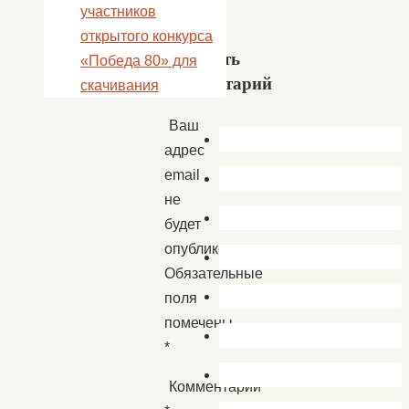
участников
»
открытого конкурса
Добавить
«Победа 80» для
комментарий
скачивания
Ваш
адрес
email
не
будет
опубликован.
Обязательные
поля
помечены
*
Комментарий