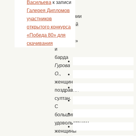
Васильева
к записи
в
Галерея Дипломов
исполнении
участников
вокальной
открытого конкурса
группы
«Победа 80» для
«Любава»
скачивания
и
барда
Гурова
О
.,
женщин
поздравил
султан.
С
большим
удовольствием
женщины