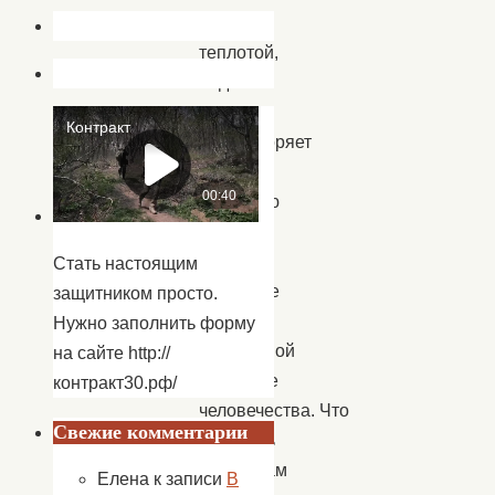
особой
теплотой,
ведь
он
олицетворяет
собой
огромную
любовь
и
Стать настоящим
уважение
защитником просто.
к
Нужно заполнить форму
прекрасной
на сайте http://
половине
контракт30.рф/
человечества. Что
Свежие комментарии
подарить
женщинам
Елена
к записи
В