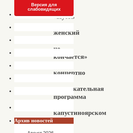
Версия для
слабовидящих
«Пусть
всегда
женский
день
не
кончается»
—
концертно
–
развлекательная
программа
в
капустиноярском
ДК
Архив новостей