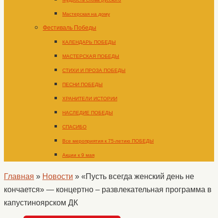
Мастерская на дому
Фестиваль Победы
КАЛЕНДАРЬ ПОБЕДЫ
МАСТЕРСКАЯ ПОБЕДЫ
СТИХИ И ПРОЗА ПОБЕДЫ
ПЕСНИ ПОБЕДЫ
ХРАНИТЕЛИ ИСТОРИИ
НАСЛЕДИЕ ПОБЕДЫ
СПАСИБО
Все мероприятия к 75-летию ПОБЕДЫ
Акции к 9 мая
Главная
»
Новости
»
«Пусть всегда женский день не
кончается» — концертно – развлекательная программа в
капустиноярском ДК