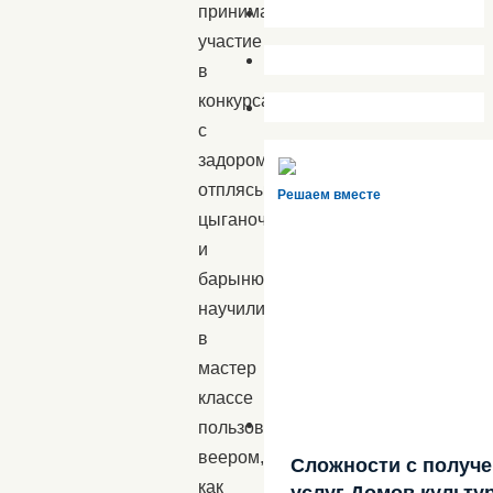
принимали
участие
в
конкурсах,
с
задором
отплясывали
Решаем вместе
цыганочку
и
барыню,
научились
в
мастер
классе
пользоваться
веером,
Сложности с получ
как
услуг Домов культу