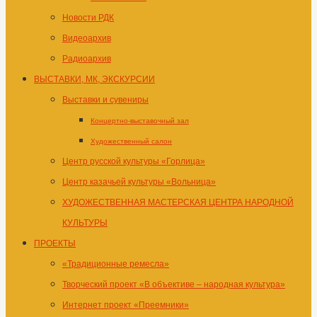
Новости РДК
Видеоархив
Радиоархив
ВЫСТАВКИ, МК, ЭКСКУРСИИ
Выставки и сувениры
Концертно-выставочный зал
Художественный салон
Центр русской культуры «Горлица»
Центр казачьей культуры «Вольница»
ХУДОЖЕСТВЕННАЯ МАСТЕРСКАЯ ЦЕНТРА НАРОДНОЙ
КУЛЬТУРЫ
ПРОЕКТЫ
«Традиционные ремесла»
Творческий проект «В объективе – народная культура»
Интернет проект «Преемники»