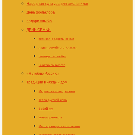
Народная культура для школьников
День фольклора
подари улыбку
ДЕНЬ СЕМЬИ
великая_радость–семья
ладья_семейного_счастья
легенда _о_любви
Счастливы вместе
«Я люблю Россию»
Традиции в каждый дом
Мудрость слова русского
Тепло русской избы
Бабий кут
Живые ремесла
Мастерская русского письма
Мудрость слова русского