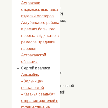
в
Астрахани
весенний
открылась выставка
праздник?!
изделий мастеров
Настроение,
Ахтубинского района
улыбки,
в рамках большого
море
проекта «Единство в
позитива
ремесле: традиции
и
народов
конечно
Астраханской
же
области»
песни.
Сергей
к записи
Концертно
Ансамбль
–
«Вольница»
развлекательной
постановкой
программой
«Казачья свадьба»
«Пусть
отправил зрителей в
всегда
путешествие на