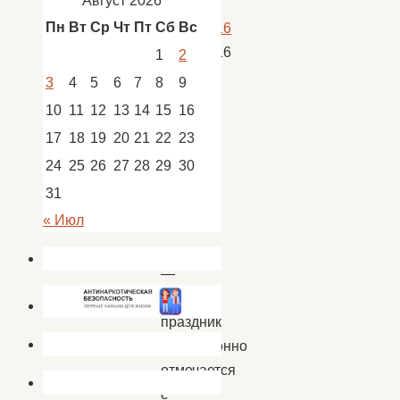
Август 2026
Пн
Вт
Ср
Чт
Пт
Сб
Вс
11.03.2016
11.03.2016
1
2
Новости
,
3
4
5
6
7
8
9
новости
10
11
12
13
14
15
16
Кап.
17
18
19
20
21
22
23
Яр
24
25
26
27
28
29
30
31
« Июл
8
м
арта
—
этот
праздник
традиционно
отмечается
с