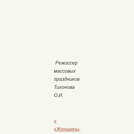
Режиссер
массовых
праздников
Тихонова
О.И.
«
«Женщины,