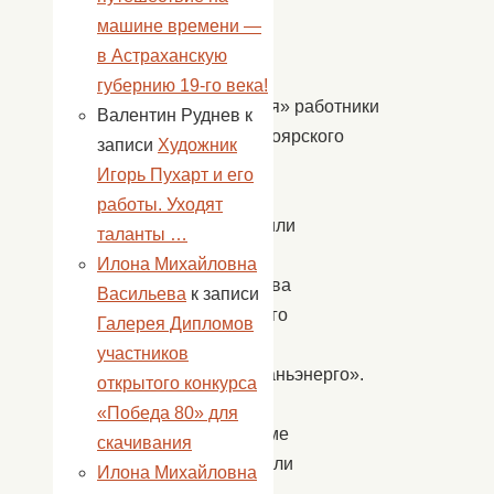
женский
машине времени —
день
в Астраханскую
не
губернию 19-го века!
кончается» работники
Валентин Руднев
к
капустиноярского
записи
Художник
Дома
Игорь Пухарт и его
культуры
работы. Уходят
поздравили
таланты …
женщин
Илона Михайловна
коллектива
Васильева
к записи
Северного
Галерея Дипломов
РЭС
участников
«Астраханьэнерго».
открытого конкурса
В
«Победа 80» для
программе
скачивания
прозвучали
Илона Михайловна
песни