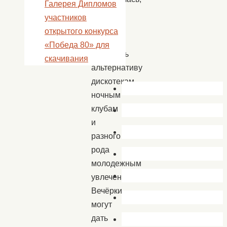
Галерея Дипломов
и
участников
вечёрки
открытого конкурса
могут
«Победа 80» для
составить
скачивания
альтернативу
дискотекам,
ночным
клубам
и
разного
рода
молодежным
увлечениям.
Вечёрки
могут
дать