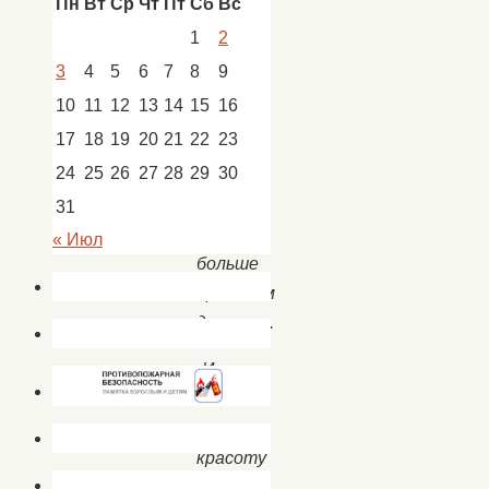
Пн
Вт
Ср
Чт
Пт
Сб
Вс
1
2
Чем
3
4
5
6
7
8
9
дальше
10
11
12
13
14
15
16
в
17
18
19
20
21
22
23
будущее
24
25
26
27
28
29
30
входим,
31
Тем
« Июл
больше
прошлым
дорожим.
И
в
старом
красоту
находим,