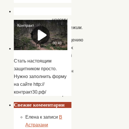
Хоть
новому
принадлежим.
Возрождению
народных
традиций
Стать настоящим
был
защитником просто.
посвящен
Нужно заполнить форму
вечер
на сайте http://
7
контракт30.рф/
января
в
Свежие комментарии
Доме
Елена
к записи
В
культуры
Астрахани
с.