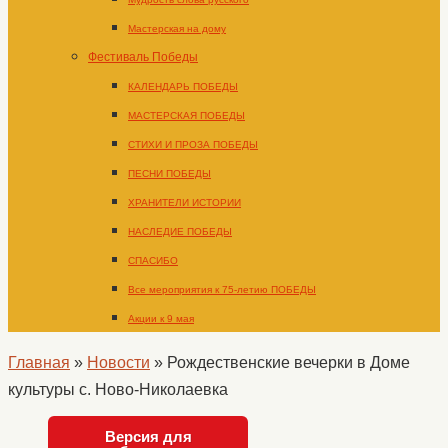
Мастерская на дому
Фестиваль Победы
КАЛЕНДАРЬ ПОБЕДЫ
МАСТЕРСКАЯ ПОБЕДЫ
СТИХИ И ПРОЗА ПОБЕДЫ
ПЕСНИ ПОБЕДЫ
ХРАНИТЕЛИ ИСТОРИИ
НАСЛЕДИЕ ПОБЕДЫ
СПАСИБО
Все мероприятия к 75-летию ПОБЕДЫ
Акции к 9 мая
Главная
»
Новости
»
Рождественские вечерки в Доме
культуры с. Ново-Николаевка
Версия для