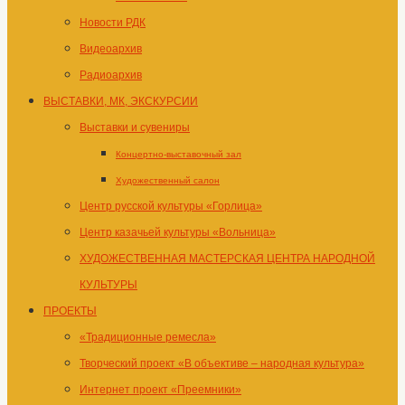
Новости РДК
Видеоархив
Радиоархив
ВЫСТАВКИ, МК, ЭКСКУРСИИ
Выставки и сувениры
Концертно-выставочный зал
Художественный салон
Центр русской культуры «Горлица»
Центр казачьей культуры «Вольница»
ХУДОЖЕСТВЕННАЯ МАСТЕРСКАЯ ЦЕНТРА НАРОДНОЙ
КУЛЬТУРЫ
ПРОЕКТЫ
«Традиционные ремесла»
Творческий проект «В объективе – народная культура»
Интернет проект «Преемники»