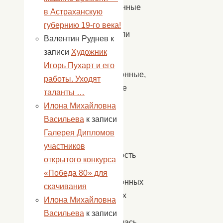
современные
в Астраханскую
танцы
губернию 19-го века!
вытеснили
Валентин Руднев
к
вечёрки
записи
Художник
и
Игорь Пухарт и его
традиционные,
работы. Уходят
народные
таланты …
гуляния.
Илона Михайловна
Но
Васильева
к записи
все
Галерея Дипломов
же
участников
потребность
открытого конкурса
в
«Победа 80» для
традиционных
скачивания
народных
Илона Михайловна
гуляниях
Васильева
к записи
сохранилась,