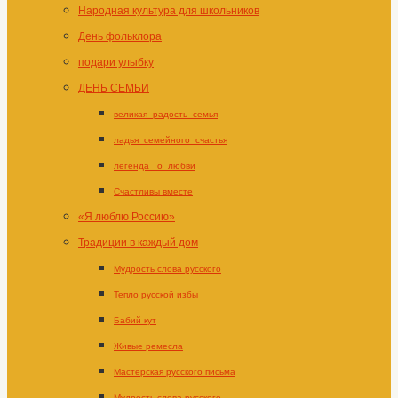
Народная культура для школьников
День фольклора
подари улыбку
ДЕНЬ СЕМЬИ
великая_радость–семья
ладья_семейного_счастья
легенда _о_любви
Счастливы вместе
«Я люблю Россию»
Традиции в каждый дом
Мудрость слова русского
Тепло русской избы
Бабий кут
Живые ремесла
Мастерская русского письма
Мудрость слова русского