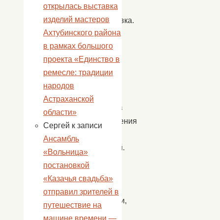
открылась выставка
Ново-
изделий мастеров
Николаевка.
Ахтубинского района
Вечёрка
в рамках большого
—
проекта «Единство в
это
ремесле: традиции
один
народов
из
Астраханской
способов
области»
возрождения
Сергей
к записи
русских
Ансамбль
традиций.
«Вольница»
В
постановкой
наше
«Казачья свадьба»
время
отправил зрителей в
дискотеки,
путешествие на
клубы,
машине времени —