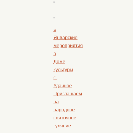
«
Январские
мероприятия
в
Доме
культуры
с.
Удачное
Приглашаем
на
народное
святочное
гуляние