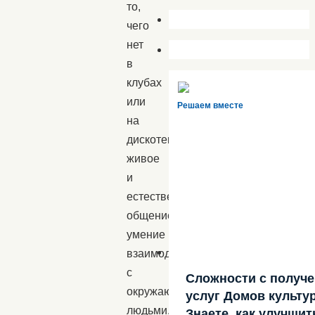
то,
чего
нет
в
клубах
или
Решаем вместе
на
дискотеках:
живое
и
естественное
общение,
умение
взаимодействовать
с
Сложности с получ
окружающими
услуг Домов культу
людьми.
Знаете, как улучшит