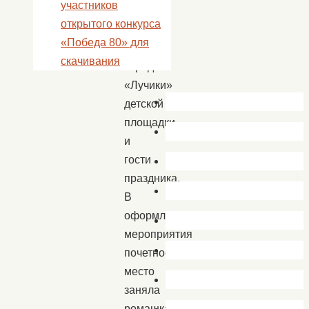
участников
которой
открытого конкурса
приняли
«Победа 80» для
участие
скачивания
отряд
«Лучики»
детской
площадки
и
гости
праздника.
В
оформлении
мероприятия
почетное
место
заняла
ромашка,