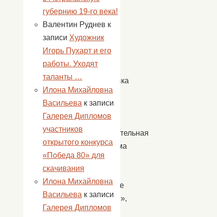
с
губернию 19-го века!
этим
Валентин Руднев
к
в
записи
Художник
Доме
Игорь Пухарт и его
Культуры
работы. Уходят
с.
таланты …
Сокрутовка
Илона Михайловна
прошла
Васильева
к записи
игровая
Галерея Дипломов
—
участников
развлекательная
открытого конкурса
программа
«Победа 80» для
«Семья
скачивания
и
Илона Михайловна
семейные
Васильева
к записи
ценности»,
Галерея Дипломов
в