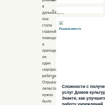
в
дальнейшем
она
стала
Решаем вместе
главной
помощницей
и
преподнесла
ни
один
сюрприз
ребятам.
Отрывая
Сложности с получ
лепесток
услуг Домов культу
нужно
Знаете, как улучшит
было
работу учреждений