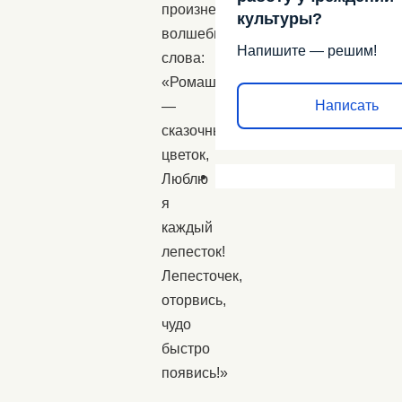
произнести
культуры?
волшебные
Напишите — решим!
слова:
«Ромашка
Написать
—
сказочный
цветок,
Люблю
я
каждый
лепесток!
Лепесточек,
оторвись,
чудо
быстро
появись!»