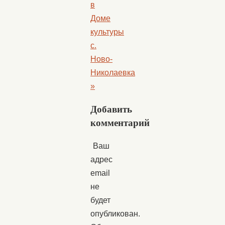
в
Доме
культуры
с.
Ново-
Николаевка
»
Добавить
комментарий
Ваш
адрес
email
не
будет
опубликован.