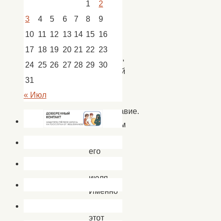
1
2
верности
–
3
4
5
6
7
8
9
это
10
11
12
13
14
15
16
светлый
17
18
19
20
21
22
23
праздник,
24
25
26
27
28
29
30
уходящий
31
корнями
« Июл
в
православие.
Отмечаем
мы
его
8
июля.
Именно
в
этот