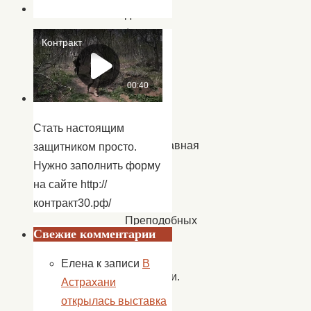
день
(а
по
старому
стилю
25
июня)
Стать настоящим
православная
защитником просто.
церковь
Нужно заполнить форму
чтит
на сайте http://
память
контракт30.рф/
Преподобных
Свежие комментарии
Петра
и
Елена
к записи
В
Февронии.
Астрахани
Они
открылась выставка