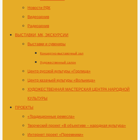
Новости РДК
Видеоархив
Радиоархив
ВЫСТАВКИ, МК, ЭКСКУРСИИ
Выставки и сувениры
Концертно-выставочный зал
Художественный салон
Центр русской культуры «Горлица»
Центр казачьей культуры «Вольница»
ХУДОЖЕСТВЕННАЯ МАСТЕРСКАЯ ЦЕНТРА НАРОДНОЙ
КУЛЬТУРЫ
ПРОЕКТЫ
«Традиционные ремесла»
Творческий проект «В объективе – народная культура»
Интернет проект «Преемники»