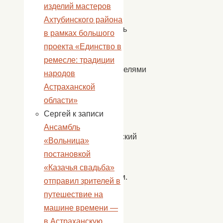
испокон
изделий мастеров
веков
Ахтубинского района
считались
в рамках большого
на
проекта «Единство в
Руси
ремесле: традиции
покровителями
народов
семьи
Астраханской
и
области»
брака,
Сергей
к записи
их
Ансамбль
супружеский
«Вольница»
союз
постановкой
считался
«Казачья свадьба»
образцом.
отправил зрителей в
путешествие на
В
машине времени —
связи
в Астраханскую