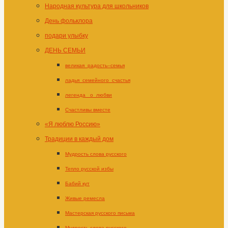
Народная культура для школьников
День фольклора
подари улыбку
ДЕНЬ СЕМЬИ
великая_радость–семья
ладья_семейного_счастья
легенда _о_любви
Счастливы вместе
«Я люблю Россию»
Традиции в каждый дом
Мудрость слова русского
Тепло русской избы
Бабий кут
Живые ремесла
Мастерская русского письма
Мудрость слова русского