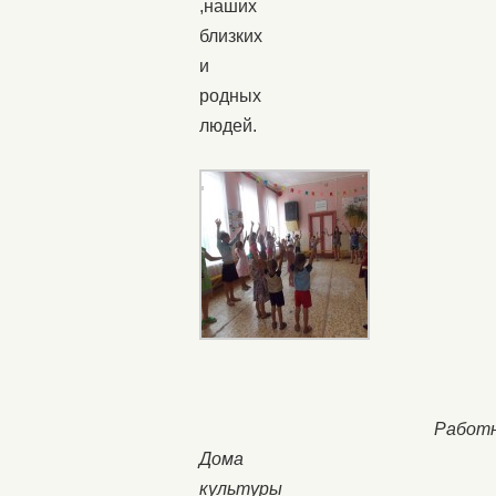
,наших
близких
и
родных
людей.
Работ
Дома
культуры