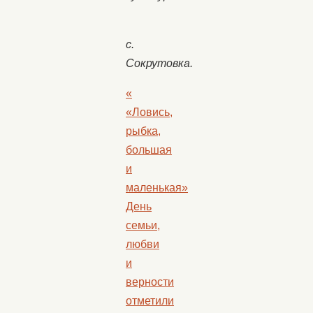
с.
Сокрутовка.
«
«Ловись,
рыбка,
большая
и
маленькая»
День
семьи,
любви
и
верности
отметили