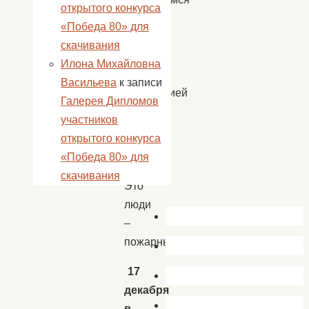
открытого конкурса
к
«Победа 80» для
тем,
скачивания
кто
Илона Михайловна
своей
Васильева
к записи
профессией
Галерея Дипломов
избрал
участников
борьбу
открытого конкурса
с
«Победа 80» для
огнем.
скачивания
Это
люди
–
пожарные.
17
декабря
в