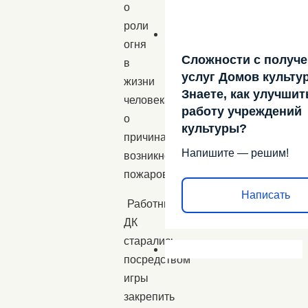
о
роли
огня
Сложности с получ
в
услуг Домов культу
жизни
Знаете, как улучшит
человека,
работу учреждений
о
культуры?
причинах
Напишите — решим!
возникновения
пожаров.
Написать
Работники
ДК
старались
посредством
игры
закрепить