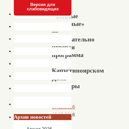
Версия для
слабовидящих
«Смелые
пожарные»
—
познавательно
игровая
программа
в
Капустиноярском
Доме
культуры
19.12.2016
19.12.2016
Архив новостей
Новости
,