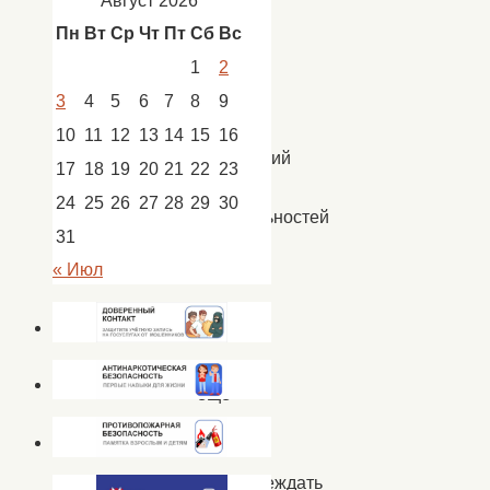
Август 2026
новости
Пн
Вт
Ср
Чт
Пт
Сб
Вс
Кап.
Яр
1
2
3
4
5
6
7
8
9
10
11
12
13
14
15
16
Профессий
17
18
19
20
21
22
23
и
24
25
26
27
28
29
30
специальностей
31
на
« Июл
земле
много,
но
есть
еще
одна
—
предупреждать