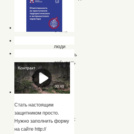
и
тушить
пожар.
Очень
давно
люди
научились
добывать
огонь.
И
сегодня
без
огня
Стать настоящим
не
защитником просто.
обойтись:
Нужно заполнить форму
он
на сайте http://