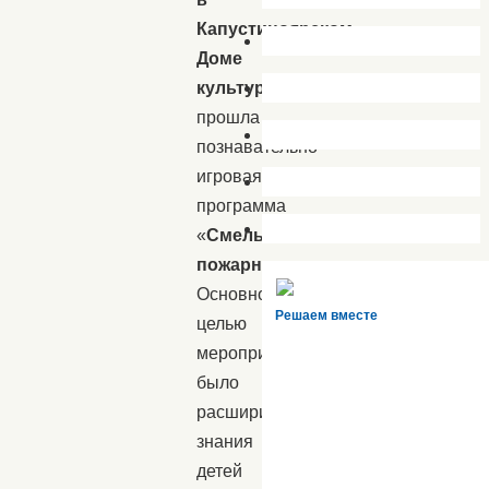
Капустиноярском
Доме
культуры
прошла
познавательно
игровая
программа
«
Смелые
пожарные»
.
Основной
Решаем вместе
целью
мероприятия
было
расширить
знания
детей