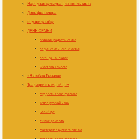
Народная культура для школьников
День фольклора
подари улыбку
ДЕНЬ СЕМЬИ
великая_радость–семья
ладья_семейного_счастья
легенда _о_любви
Счастливы вместе
«Я люблю Россию»
Традиции в каждый дом
Мудрость слова русского
Тепло русской избы
Бабий кут
Живые ремесла
Мастерская русского письма
Мудрость слова русского