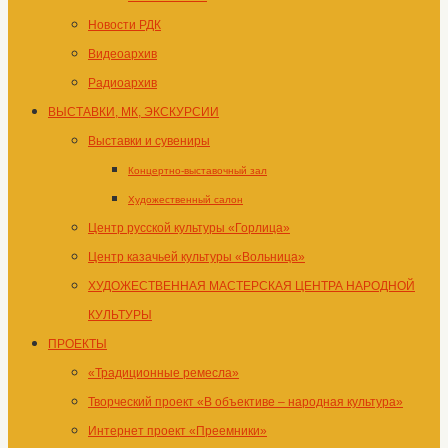
Новости РДК
Видеоархив
Радиоархив
ВЫСТАВКИ, МК, ЭКСКУРСИИ
Выставки и сувениры
Концертно-выставочный зал
Художественный салон
Центр русской культуры «Горлица»
Центр казачьей культуры «Вольница»
ХУДОЖЕСТВЕННАЯ МАСТЕРСКАЯ ЦЕНТРА НАРОДНОЙ
КУЛЬТУРЫ
ПРОЕКТЫ
«Традиционные ремесла»
Творческий проект «В объективе – народная культура»
Интернет проект «Преемники»