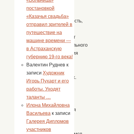
«Вольница»
Пожар
постановкой
не
«Казачья свадьба»
случайность,
отправил зрителей в
а
путешествие на
результат
машине времени —
неправильного
в Астраханскую
поведения
губернию 19-го века!
детей
Валентин Руднев
к
и
записи
Художник
взрослых.
Игорь Пухарт и его
Всякий
работы. Уходят
раз,
таланты …
когда
Илона Михайловна
случается
Васильева
к записи
пожар,
Галерея Дипломов
мы
участников
обращаемся