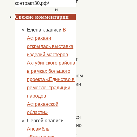
согревает
контракт30.рф/
и
Свежие комментарии
кормит
нас.
Елена
к записи
В
Но,
Астрахани
когда
открылась выставка
люди
изделий мастеров
забывают
Ахтубинского района
об
в рамках большого
осторожном
проекта «Единство в
обращении
ремесле: традиции
с
народов
огнем,
Астраханской
он
области»
становится
Сергей
к записи
смертельно
Ансамбль
опасным.