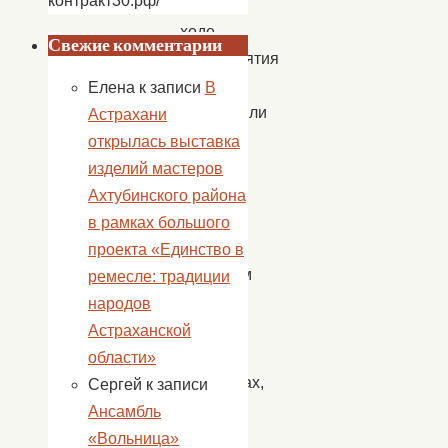
контракт30.рф/
В
ходе
Свежие комментарии
мероприятия
ребята
Елена
к записи
В
поговорили
Астрахани
о
открылась выставка
пользе
изделий мастеров
утренней
Ахтубинского района
зарядки,
в рамках большого
о
проекта «Единство в
здоровом
ремесле: традиции
питании,
народов
о
Астраханской
вредных
области»
привычках,
Сергей
к записи
о
Ансамбль
занятиях
«Вольница»