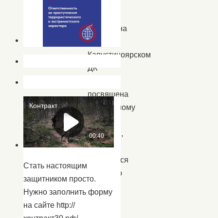
научат»
была
проведена
в
Капустиноярском
ДК
и
посвящена
Всемирному
Дню
здоровья,
который
отмечается
Стать настоящим
ежегодно
защитником просто.
7
Нужно заполнить форму
апреля.
на сайте http://