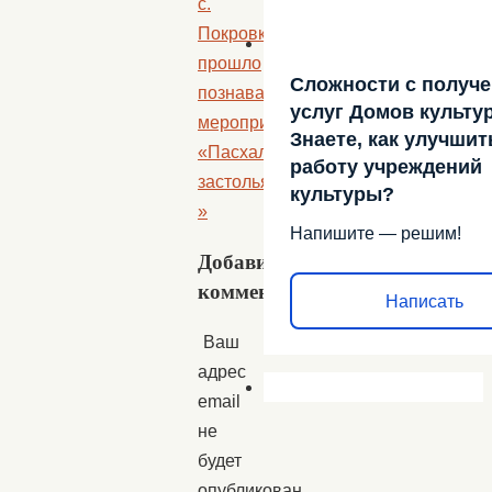
с.
Покровка
прошло
Сложности с получ
познавательное
услуг Домов культу
мероприятие
Знаете, как улучшит
«Пасхальные
работу учреждений
застолья».
культуры?
»
Напишите — решим!
Добавить
комментарий
Написать
Ваш
адрес
email
не
будет
опубликован.