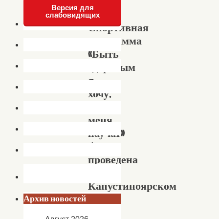
Версия для
слабовидящих
Спортивная
программа
«Быть
здоровым
я
хочу,
пусть
меня
научат»
была
проведена
в
Капустиноярском
ДК
Архив новостей