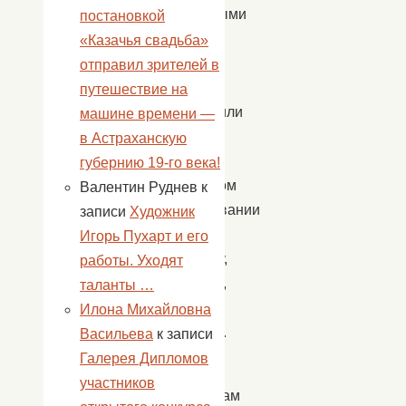
различными
постановкой
видами
«Казачья свадьба»
спорта.
отправил зрителей в
Теорию
путешествие на
подкрепили
машине времени —
участием
в Астраханскую
в
губернию 19-го века!
дружеском
Валентин Руднев
к
соревновании
записи
Художник
на
Игорь Пухарт и его
быстроту,
работы. Уходят
ловкость,
таланты …
силу,
Илона Михайловна
смекалку.
Васильева
к записи
Галерея Дипломов
Всем
участников
участникам