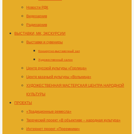
Новости РДК
Видеоархив
Радиоархив
ВЫСТАВКИ, МК, ЭКСКУРСИИ
Выставки и сувениры
Концертно-выставочный зал
Художественный салон
Центр русской культуры «Горлица»
Центр казачьей культуры «Вольница»
ХУДОЖЕСТВЕННАЯ МАСТЕРСКАЯ ЦЕНТРА НАРОДНОЙ
КУЛЬТУРЫ
ПРОЕКТЫ
«Традиционные ремесла»
Творческий проект «В объективе – народная культура»
Интернет проект «Преемники»