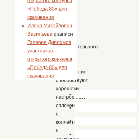
открытого конкурса
был
«Победа 80» для
вручен
скачивания
«Добрый
Илона Михайловна
сок».
Васильева
к записи
Кроме
Галерея Дипломов
оздоровительного
участников
эффекта,
открытого конкурса
такие
«Победа 80» для
мероприятия
скачивания
способствуют
хорошему
настроению,
сплоченности
в
коллективе
и
позитиву.