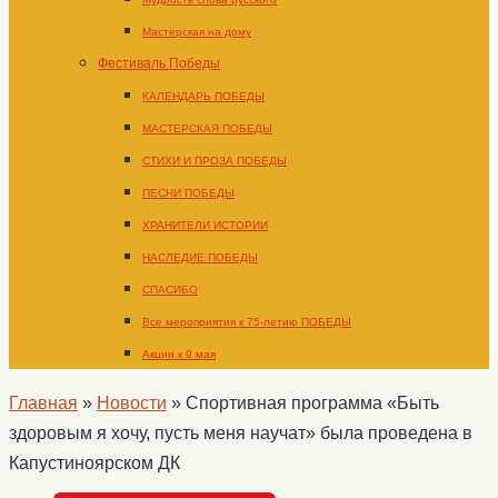
Мастерская на дому
Фестиваль Победы
КАЛЕНДАРЬ ПОБЕДЫ
МАСТЕРСКАЯ ПОБЕДЫ
СТИХИ И ПРОЗА ПОБЕДЫ
ПЕСНИ ПОБЕДЫ
ХРАНИТЕЛИ ИСТОРИИ
НАСЛЕДИЕ ПОБЕДЫ
СПАСИБО
Все мероприятия к 75-летию ПОБЕДЫ
Акции к 9 мая
Главная
»
Новости
»
Спортивная программа «Быть
здоровым я хочу, пусть меня научат» была проведена в
Капустиноярском ДК