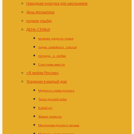
Народная культура для школьников
День фольклора
подари улыбку
ДЕНЬ СЕМЬИ
великая_радость–семья
ладья_семейного_счастья
легенда _о_любви
Счастливы вместе
«Я люблю Россию»
Традиции в каждый дом
Мудрость слова русского
Тепло русской избы
Бабий кут
Живые ремесла
Мастерская русского письма
Мудрость слова русского