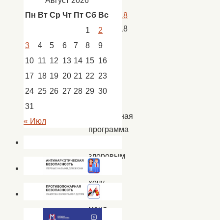
Август 2026
Пн
Вт
Ср
Чт
Пт
Сб
Вс
12.04.2018
12.04.2018
1
2
Новости
,
3
4
5
6
7
8
9
новости
10
11
12
13
14
15
16
Кап.
17
18
19
20
21
22
23
Яр
24
25
26
27
28
29
30
31
Спортивная
« Июл
программа
«Быть
здоровым
я
хочу,
пусть
меня