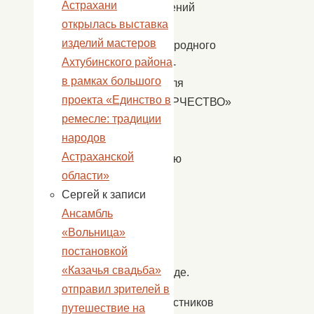
Астрахани
выступлений
открылась выставка
ХIV
изделий мастеров
Международного
Ахтубинского района
конкурса-
в рамках большого
фестиваля
проекта «Единство в
«СОТВОРЧЕСТВО»
ремесле: традиции
прошла
народов
в
Астраханской
минувшую
области»
субботу,
Сергей
к записи
5
Ансамбль
апреля,
«Вольница»
в
постановкой
городе
«Казачья свадьба»
Волгограде.
отправил зрителей в
Участников
путешествие на