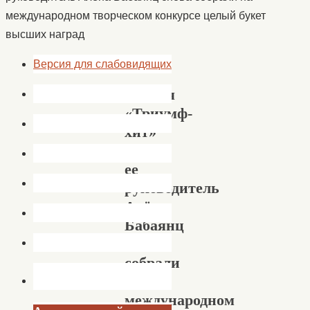
международном творческом конкурсе целый букет
высших наград
Версия для слабовидящих
Студия
«Триумф-
хит»
и
ее
руководитель
Алёна
Бабаянц
снова
собрали
на
международном