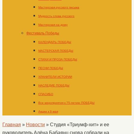
Мастерская русского письма
Мудрость слова русского
Мастерская на дому
Фестиваль Победы
КАЛЕНДАРЬ ПОБЕДЫ
МАСТЕРСКАЯ ПОБЕДЫ
СТИХИ И ПРОЗА ПОБЕДЫ
ПЕСНИ ПОБЕДЫ
ХРАНИТЕЛИ ИСТОРИИ
НАСЛЕДИЕ ПОБЕДЫ
СПАСИБО
Все мероприятия к 75-летию ПОБЕДЫ
Акции к 9 мая
Главная
»
Новости
»
Студия «Триумф-хит» и ее
руководитель Алёна Бабаянц снова собрали на