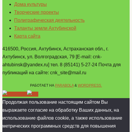
Дома культуры
Творческие проекты
Полиграфическая деятельность
Таланты земли Ахтубинской
Карта сайта
416500, Россия, Ахтубинск, Астраханская обл., г.
Ахтубинск, ул. Волгоградская, 79 [E-mail: cnk-
ahtubinsk@yandex.ru] тел. 8 (85141) 5-27-24 Почта для
публикаций на сайте: cnk_site@mail.ru
РАБОТАЕТ НА
PARABOLA
&
WORDPRESS.
Продолжая пользование настоящим сайтом Вы
выражаете согласие на обработку Ваших данных, на
использование файлов cookie, а также использование
метрических программных средств для повышения