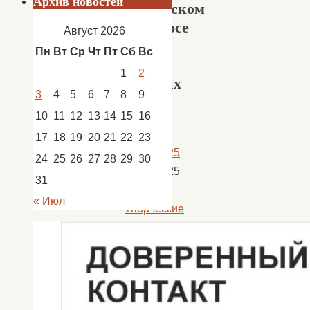
Архив новостей
творческом
конкурсе
Август 2026
целый
Пн
Вт
Ср
Чт
Пт
Сб
Вс
букет
1
2
высших
3
4
5
6
7
8
9
наград
10
11
12
13
14
15
16
17
18
19
20
21
22
23
10.04.2025
24
25
26
27
28
29
30
10.04.2025
31
Новости
,
« Июл
Творческие
коллективы
Из
21
номера,