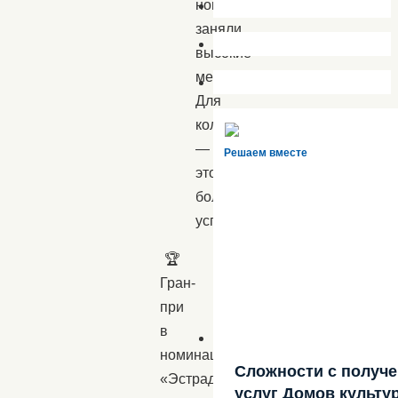
номера
заняли
высокие
места.
Для
коллектива
—
Решаем вместе
это
большой
успех!
🏆
Гран-
при
в
номинации
Сложности с получ
«Эстрадный
услуг Домов культу