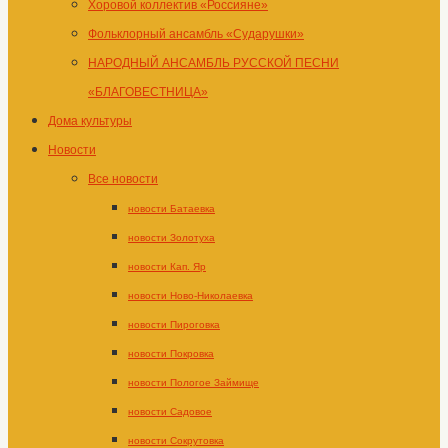
Хоровой коллектив «Россияне»
Фольклорный ансамбль «Сударушки»
НАРОДНЫЙ АНСАМБЛЬ РУССКОЙ ПЕСНИ
«БЛАГОВЕСТНИЦА»
Дома культуры
Новости
Все новости
новости Батаевка
новости Золотуха
новости Кап. Яр
новости Ново-Николаевка
новости Пироговка
новости Покровка
новости Пологое Займище
новости Садовое
новости Сокрутовка