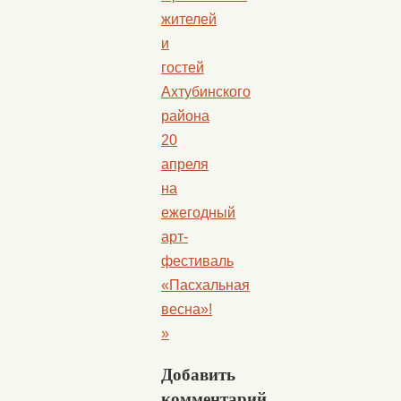
жителей
и
гостей
Ахтубинского
района
20
апреля
на
ежегодный
арт-
фестиваль
«Пасхальная
весна»!
»
Добавить
комментарий