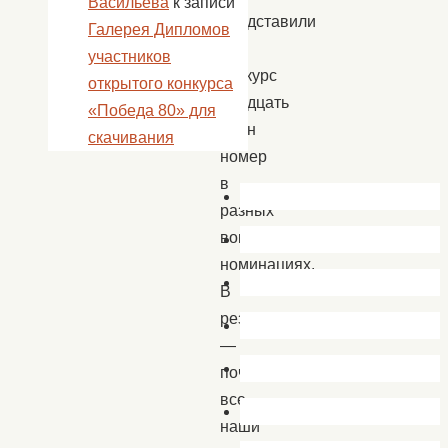
Васильева
к записи
представили
Галерея Дипломов
на
участников
конкурс
открытого конкурса
двадцать
«Победа 80» для
один
скачивания
номер
в
разных
вокальных
номинациях.
В
результате
—
почти
все
наши