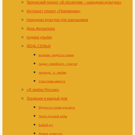
Творческий проект «В объективе – народная культура»
Интернет проект «Преемники»
Народная культура для школьников
День фольклора
подари улыбку
ДЕНЬ СЕМЬИ
великая_радость–семья
ладья_семейного_счастья
легенда _о_любви
Счастливы вместе
«Я люблю Россию»
Традиции в каждый дом
Мудрость слова русского
Тепло русской избы
Бабий кут
Живые ремесла