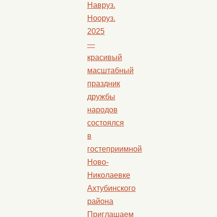
Навруз.
Нооруз.
2025
—
красивый
масштабный
праздник
дружбы
народов
состоялся
в
гостеприимной
Ново-
Николаевке
Ахтубинского
района
Приглашаем