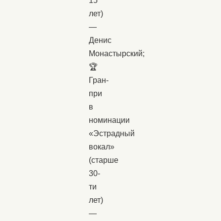
15
лет)
—
Денис
Монастырский;
🏆
Гран-
при
в
номинации
«Эстрадный
вокал»
(старше
30-
ти
лет)
—