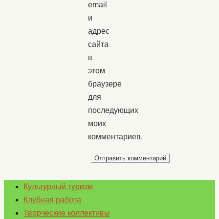
email
и
адрес
сайта
в
этом
браузере
для
последующих
моих
комментариев.
Культурный туризм
Клубная работа
Творческие коллективы