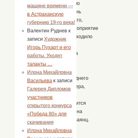
было
машине времени —
очень
в Астраханскую
много,
губернию 19-го века!
мероприятие
Валентин Руднев
к
проходило
записи
Художник
с
Игорь Пухарт и его
утра
работы. Уходят
и
таланты …
до
Илона Михайловна
позднего
Васильева
к записи
вечера,
Галерея Дипломов
—
участников
делится
открытого конкурса
Алёна
«Победа 80» для
Бабаянц.
скачивания
—
Илона Михайловна
Мы