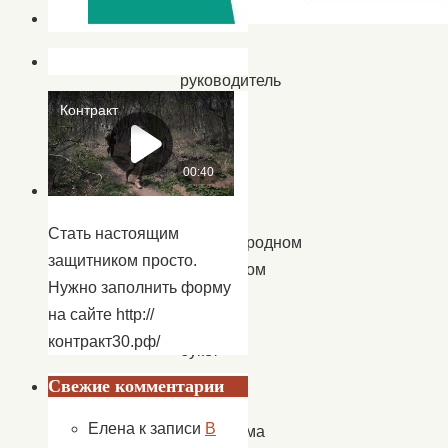
и
ее
руководитель
Алёна
Бабаянц
снова
собрали
на
Стать настоящим
международном
защитником просто.
творческом
Нужно заполнить форму
конкурсе
на сайте http://
целый
контракт30.рф/
букет
высших
Свежие комментарии
наград!
Елена
к записи
В
Программа