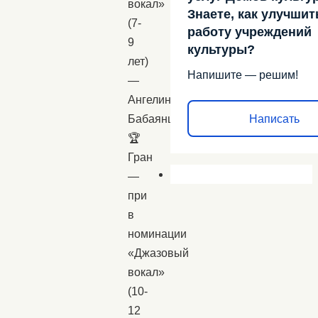
вокал»
Знаете, как улучшит
(7-
работу учреждений
9
культуры?
лет)
Напишите — решим!
—
Ангелина
Написать
Бабаянц;
🏆
Гран
—
при
в
номинации
«Джазовый
вокал»
(10-
12