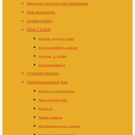
Народная культура для школьников
День фольклора
подари улыбку
ДЕНЬ СЕМЬИ
великая_радость–семья
ладья_семейного_счастья
легенда _о_любви
Счастливы вместе
«Я люблю Россию»
Традиции в каждый дом
Мудрость слова русского
Тепло русской избы
Бабий кут
Живые ремесла
Мастерская русского письма
Мудрость слова русского