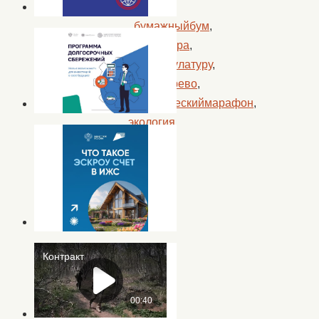
Метки:
бумажныйбум
,
макулатура
,
сдаймакулатуру
,
спасидерево
,
экологическиймарафон
,
экология