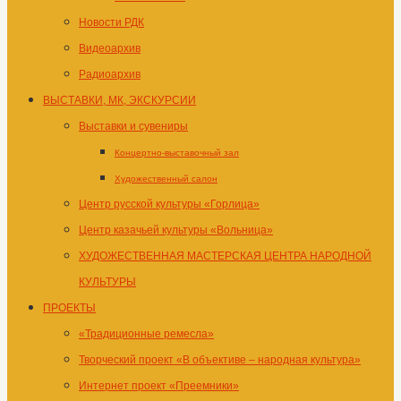
Новости РДК
Видеоархив
Радиоархив
ВЫСТАВКИ, МК, ЭКСКУРСИИ
Выставки и сувениры
Концертно-выставочный зал
Художественный салон
Центр русской культуры «Горлица»
Центр казачьей культуры «Вольница»
ХУДОЖЕСТВЕННАЯ МАСТЕРСКАЯ ЦЕНТРА НАРОДНОЙ
КУЛЬТУРЫ
ПРОЕКТЫ
«Традиционные ремесла»
Творческий проект «В объективе – народная культура»
Интернет проект «Преемники»