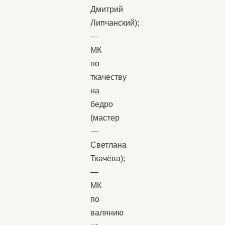
Дмитрий
Липчанский);
—
МК
по
ткачеству
на
бедро
(мастер
—
Светлана
Ткачёва);
—
МК
по
валянию