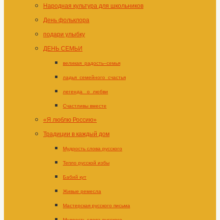
Народная культура для школьников
День фольклора
подари улыбку
ДЕНЬ СЕМЬИ
великая_радость–семья
ладья_семейного_счастья
легенда _о_любви
Счастливы вместе
«Я люблю Россию»
Традиции в каждый дом
Мудрость слова русского
Тепло русской избы
Бабий кут
Живые ремесла
Мастерская русского письма
Мудрость слова русского