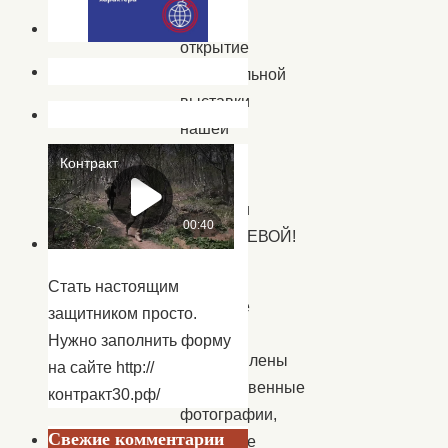
на
открытие
персональной
выставки
нашей
землячки
—
Виктории
АНУФРИЕВОЙ!
На
Стать настоящим
выставке
защитником просто.
будут
Нужно заполнить форму
представлены
на сайте http://
художественные
контракт30.рф/
фотографии,
Свежие комментарии
масляные