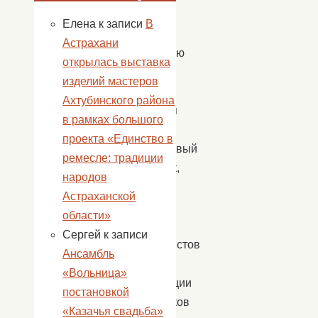
этюды,
Елена
к записи
В
работы
Астрахани
акварелью
открылась выставка
и
изделий мастеров
углем.
Ахтубинского района
Виктория
в рамках большого
—
проекта «Единство в
талантливый
ремесле: традиции
художник,
народов
состоит
Астраханской
в
области»
Союзе
Сергей
к записи
акварелистов
Ансамбль
России,
«Вольница»
Ассоциации
постановкой
художников
«Казачья свадьба»