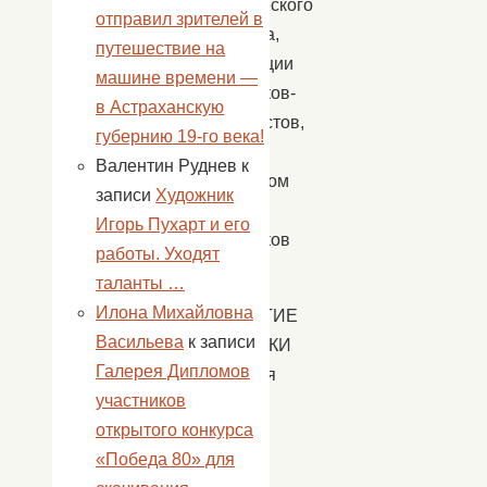
ботанического
отправил зрителей в
искусства,
путешествие на
Ассоциации
машине времени —
художников-
в Астраханскую
планеристов,
губернию 19-го века!
в
Валентин Руднев
к
творческом
записи
Художник
союзе
Игорь Пухарт и его
художников
работы. Уходят
России.
таланты …
Илона Михайловна
ОТКРЫТИЕ
Васильева
к записи
ВЫСТАВКИ
Галерея Дипломов
состоится
участников
3
открытого конкурса
октября,
«Победа 80» для
в