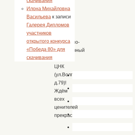
скачивания
пятницу.
Илона Михайловна
Начало
Васильева
к записи
—
Галерея Дипломов
в
участников
18:00.
открытого конкурса
Концертно-
«Победа 80» для
выставочный
скачивания
зал
ЦНК
(ул.Волгоградская,
д.79)!
Ждём
всех
ценителей
прекрасного!