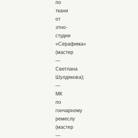
по
ткани
от
этно-
студии
«Серафима»
(мастер
—
Светлана
Шулдякова);
—
МК
по
гончарному
ремеслу
(мастер
—