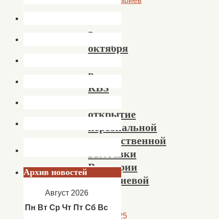
Комментариев
нет
3
октября
2025
в
КВЗ
—
открытие
персональной
художественной
выставки
Виктории
Архив новостей
Ануфриевой
Август 2026
Пн
Вт
Ср
Чт
Пт
Сб
Вс
01.10.2025