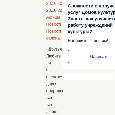
23.10.2024
Сложности с получ
23.10.2024
услуг Домов культу
Афиша
,
Знаете, как улучшит
Новости
,
работу учреждений
Новости
культуры?
салона
Напишите — решим!
Друзья!
Любите
Написать
ли
вы
осенние
дары
природы
так,
так
любят