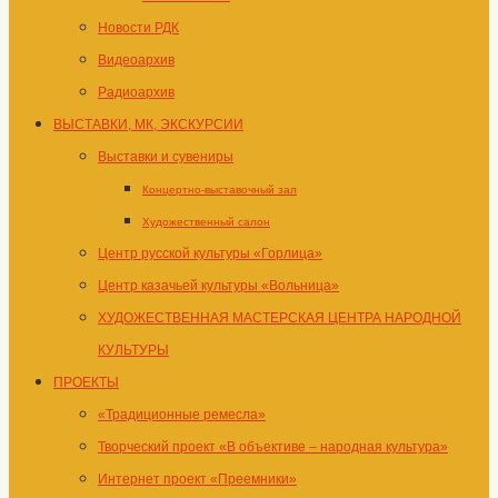
Новости РДК
Видеоархив
Радиоархив
ВЫСТАВКИ, МК, ЭКСКУРСИИ
Выставки и сувениры
Концертно-выставочный зал
Художественный салон
Центр русской культуры «Горлица»
Центр казачьей культуры «Вольница»
ХУДОЖЕСТВЕННАЯ МАСТЕРСКАЯ ЦЕНТРА НАРОДНОЙ
КУЛЬТУРЫ
ПРОЕКТЫ
«Традиционные ремесла»
Творческий проект «В объективе – народная культура»
Интернет проект «Преемники»