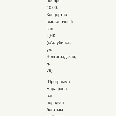
ноября,
10:00.
Концертно-
выставочный
зал
ЦНК
(г.Ахтубинск,
ул.
Волгоградская,
д.
79)
Программа
марафона
вас
порадует
богатым