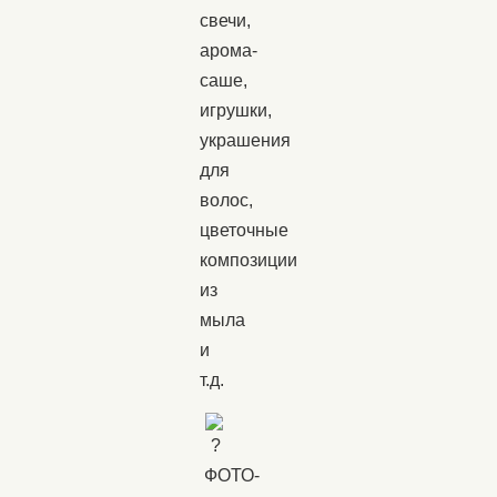
свечи,
арома-
саше,
игрушки,
украшения
для
волос,
цветочные
композиции
из
мыла
и
т.д.
ФОТО-