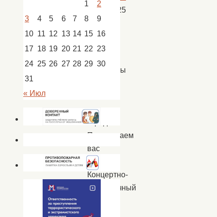
1
2
01.10.2025
3
4
5
6
7
8
9
Афиша
,
10
11
12
13
14
15
16
Новости
17
18
19
20
21
22
23
Дорогие
24
25
26
27
28
29
30
ахтубинцы
31
и
« Июл
гости
нашего
города!
Приглашаем
вас
в
Концертно-
выставочный
зал
ЦНК