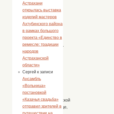
Астрахани
каждого
открылась выставка
найдется
изделий мастеров
и
Ахтубинского района
доброе
в рамках большого
словечко
проекта «Единство в
и
ремесле: традиции
местечко.
народов
Честь
Астраханской
по
области»
чести
Сергей
к записи
нашей
Ансамбль
Русской
«Вольница»
печке
постановкой
—
«Казачья свадьба»
деревенской
отправил зрителей в
кормилице,
путешествие на
символе