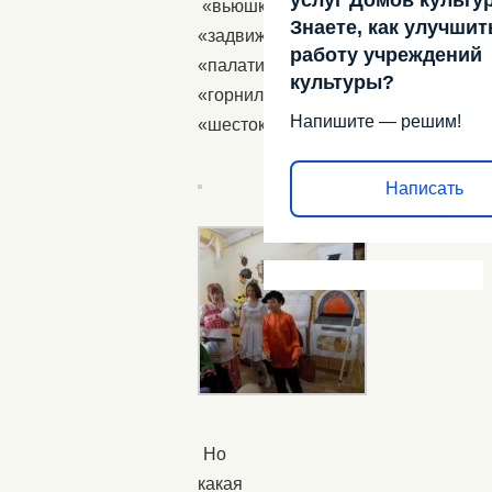
«вьюшка»,
Знаете, как улучшит
«задвижка»,
работу учреждений
«палати»
культуры?
«горнило»,
Напишите — решим!
«шесток».
Написать
Но
какая