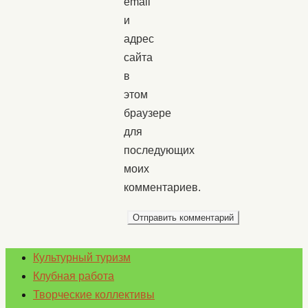
email
и
адрес
сайта
в
этом
браузере
для
последующих
моих
комментариев.
Культурный туризм
Клубная работа
Творческие коллективы