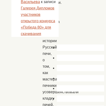
Васильева
к записи
прибаутки.
Галерея Дипломов
Хозяйка
участников
Матрена
открытого конкурса
поведала
«Победа 80» для
гостям
скачивания
об
истории
Русской
печи,
о
том,
как
мастера
печники
усовершенствовали
кладку
печей,