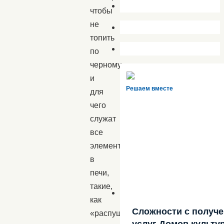
чтобы
не
топить
по
черному
и
Решаем вместе
для
чего
служат
все
элементы
в
печи,
такие,
как
Сложности с получ
«распушка»,
услуг Домов культу