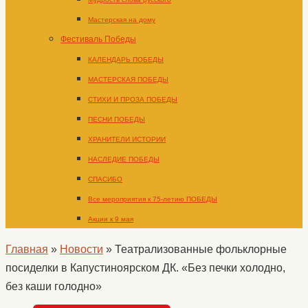
Мастерская на дому
Фестиваль Победы
КАЛЕНДАРЬ ПОБЕДЫ
МАСТЕРСКАЯ ПОБЕДЫ
СТИХИ И ПРОЗА ПОБЕДЫ
ПЕСНИ ПОБЕДЫ
ХРАНИТЕЛИ ИСТОРИИ
НАСЛЕДИЕ ПОБЕДЫ
СПАСИБО
Все мероприятия к 75-летию ПОБЕДЫ
Акции к 9 мая
Главная
»
Новости
»
Театрализованные фольклорные
посиделки в Капустиноярском ДК. «Без печки холодно,
без каши голодно»