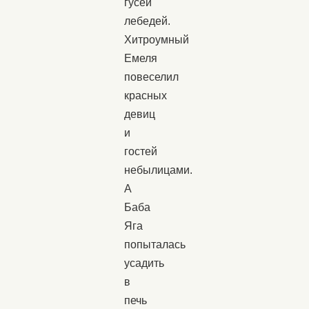
гусей
лебедей.
Хитроумный
Емеля
повеселил
красных
девиц
и
гостей
небылицами.
А
Баба
Яга
попыталась
усадить
в
печь