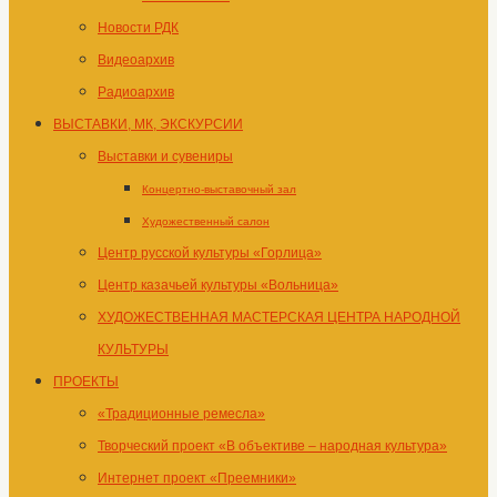
Новости РДК
Видеоархив
Радиоархив
ВЫСТАВКИ, МК, ЭКСКУРСИИ
Выставки и сувениры
Концертно-выставочный зал
Художественный салон
Центр русской культуры «Горлица»
Центр казачьей культуры «Вольница»
ХУДОЖЕСТВЕННАЯ МАСТЕРСКАЯ ЦЕНТРА НАРОДНОЙ
КУЛЬТУРЫ
ПРОЕКТЫ
«Традиционные ремесла»
Творческий проект «В объективе – народная культура»
Интернет проект «Преемники»