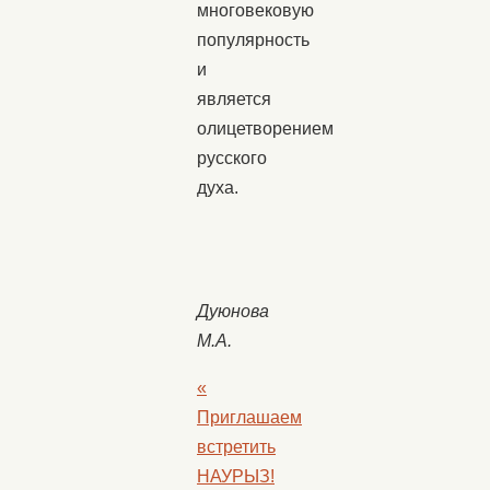
многовековую
популярность
и
является
олицетворением
русского
духа.
Дуюнова
М.А.
«
Приглашаем
встретить
НАУРЫЗ!