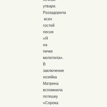
утвари.
Раззадорила
всех
гостей
песня
«Я
на
печке
молотила».
В
заключение
хозяйка
Матрена
вспомнила
потешку
«Сорока