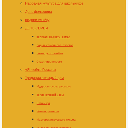
Народная культура для школьников
День фольклора
подари улыбку
ДЕНЬ СЕМЬИ
великая_радость–семья
ладья_семейного_счастья
легенда _о_любви
Счастливы вместе
«Я люблю Россию»
Традиции в каждый дом
Мудрость слова русского
Тепло русской избы
Бабий кут
Живые ремесла
Мастерская русского письма
Мудрость слова русского