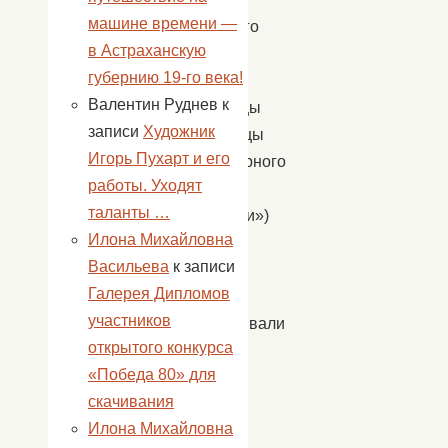
машине времени —
семейного
в Астраханскую
уюта.
губернию 19-го века!
Девицы
Валентин Руднев
к
красавицы
записи
Художник
(участницы
Игорь Пухарт и его
фольклорного
работы. Уходят
кружка
таланты …
«Ладушки»)
Илона Михайловна
славили
Васильева
к записи
печку
Галерея Дипломов
и
участников
рассказывали
открытого конкурса
о
«Победа 80» для
ней
скачивания
стихи
Илона Михайловна
и