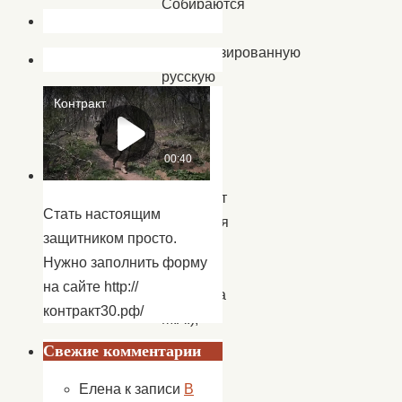
Собираются
в
импровизированную
русскую
избу
гости,
здесь
их
встречает
Стать настоящим
радушная
защитником просто.
хозяйка
Нужно заполнить форму
Матрена
на сайте http://
(Дуюнова
контракт30.рф/
М.А.),
у
Свежие комментарии
нее
Елена
к записи
В
для