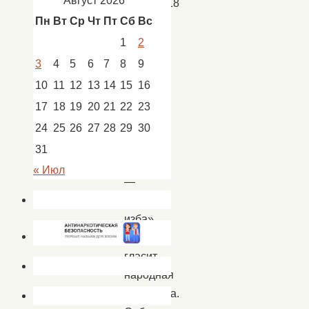
Август 2026
03.04.2018
Пн
Вт
Ср
Чт
Пт
Сб
Вс
Новости
,
новости
1
2
Кап.
3
4
5
6
7
8
9
Яр
10
11
12
13
14
15
16
17
18
19
20
21
22
23
«Без
24
25
26
27
28
29
30
печки
31
изба
« Июл
—
не
изба»
так
гласит
народная
поговорка.