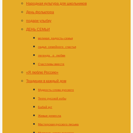
Народная культура для школьников
День фольклора
подари улыбку
ДЕНЬ СЕМЬИ
великая_радость–семья
ладья_семейного_счастья
легенда _о_любви
Счастливы вместе
«Я люблю Россию»
Традиции в каждый дом
Мудрость слова русского
Тепло русской избы
Бабий кут
Живые ремесла
Мастерская русского письма
Мудрость слова русского