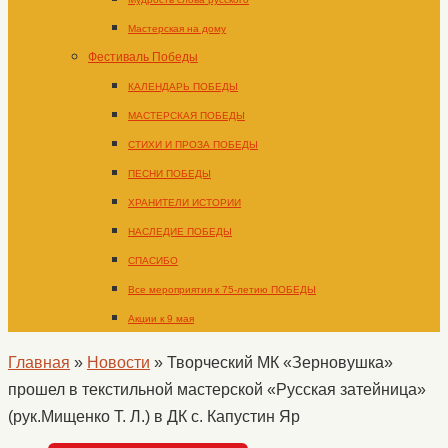
Мастерская на дому
Фестиваль Победы
КАЛЕНДАРЬ ПОБЕДЫ
МАСТЕРСКАЯ ПОБЕДЫ
СТИХИ И ПРОЗА ПОБЕДЫ
ПЕСНИ ПОБЕДЫ
ХРАНИТЕЛИ ИСТОРИИ
НАСЛЕДИЕ ПОБЕДЫ
СПАСИБО
Все мероприятия к 75-летию ПОБЕДЫ
Акции к 9 мая
Главная
»
Новости
»
Творческий МК «Зерновушка»
прошел в текстильной мастерской «Русская затейница»
(рук.Мищенко Т. Л.) в ДК с. Капустин Яр