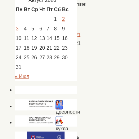
Август 2026
Капустин
Пн
Вт
Ср
Чт
Пт
Сб
Вс
Яр
1
2
3
4
5
6
7
8
9
25.06.2021
10
11
12
13
14
15
16
25.06.2021
17
18
19
20
21
22
23
Новости
,
24
25
26
27
28
29
30
новости
31
Кап.
« Июл
Яр
В
древности
такая
кукла
считалась