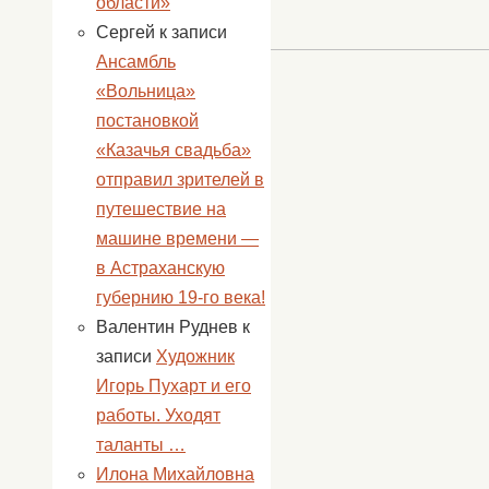
области»
успех.
Сергей
к записи
Ансамбль
«Вольница»
постановкой
«Казачья свадьба»
отправил зрителей в
путешествие на
машине времени —
в Астраханскую
губернию 19-го века!
Валентин Руднев
к
записи
Художник
Игорь Пухарт и его
работы. Уходят
таланты …
Илона Михайловна