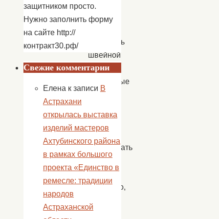
сшивали
защитником просто.
детали,
Нужно заполнить форму
умело
на сайте http://
пользуясь
контракт30.рф/
швейной
Свежие комментарии
иглой.
Созданные
Елена
к записи
В
своими
Астрахани
руками
открылась выставка
куколки
изделий мастеров
будут
Ахтубинского района
притягивать
в рамках большого
в
проекта «Единство в
дом
ремесле: традиции
богатство,
народов
счастье
Астраханской
и