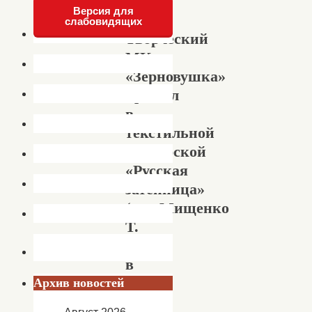
Версия для
слабовидящих
Творческий
МК
«Зерновушка»
прошел
в
текстильной
мастерской
«Русская
затейница»
(рук.Мищенко
Т.
Л.)
в
ДК
Архив новостей
с.