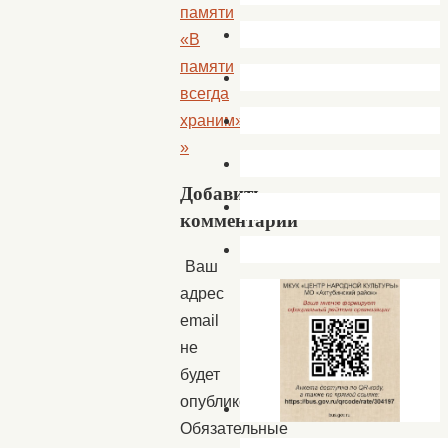
памяти
«В
памяти
всегда
храним».
»
Добавить
комментарий
Ваш
адрес
email
не
будет
опубликован.
Обязательные