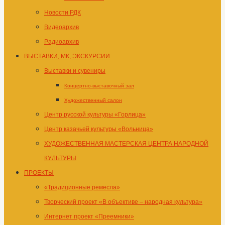
Новости РДК
Видеоархив
Радиоархив
ВЫСТАВКИ, МК, ЭКСКУРСИИ
Выставки и сувениры
Концертно-выставочный зал
Художественный салон
Центр русской культуры «Горлица»
Центр казачьей культуры «Вольница»
ХУДОЖЕСТВЕННАЯ МАСТЕРСКАЯ ЦЕНТРА НАРОДНОЙ
КУЛЬТУРЫ
ПРОЕКТЫ
«Традиционные ремесла»
Творческий проект «В объективе – народная культура»
Интернет проект «Преемники»