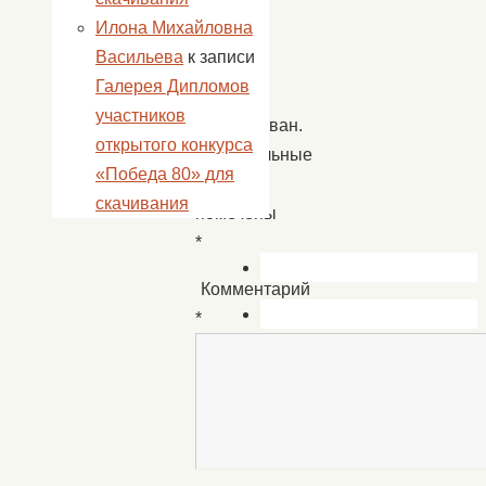
адрес
Илона Михайловна
email
Васильева
к записи
не
Галерея Дипломов
будет
участников
опубликован.
открытого конкурса
Обязательные
«Победа 80» для
поля
скачивания
помечены
*
Комментарий
*