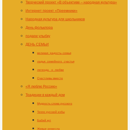
Творческий проект «В объективе – народная культура»
Интернет проект «Преемники»
Народная культура для школьников
День фольклора
подари улыбку
ДЕНЬ СЕМЬИ
великая_радость–семья
ладья_семейного_счастья
легенда _о_любви
Счастливы вместе
«Я люблю Россию»
Традиции в каждый дом
Мудрость слова русского
Тепло русской избы
Бабий кут
Живые ремесла