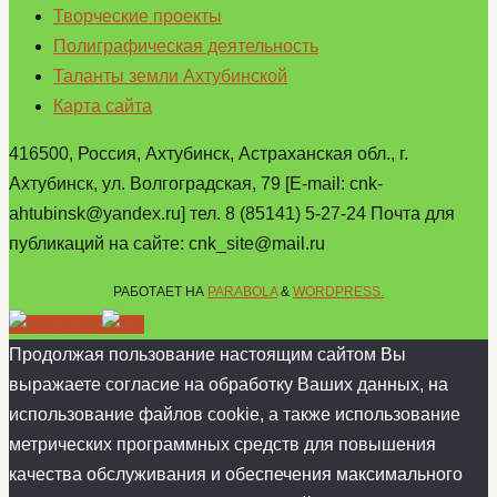
Творческие проекты
Полиграфическая деятельность
Таланты земли Ахтубинской
Карта сайта
416500, Россия, Ахтубинск, Астраханская обл., г.
Ахтубинск, ул. Волгоградская, 79 [E-mail: cnk-
ahtubinsk@yandex.ru] тел. 8 (85141) 5-27-24 Почта для
публикаций на сайте: cnk_site@mail.ru
РАБОТАЕТ НА
PARABOLA
&
WORDPRESS.
Продолжая пользование настоящим сайтом Вы
выражаете согласие на обработку Ваших данных, на
использование файлов cookie, а также использование
метрических программных средств для повышения
качества обслуживания и обеспечения максимального