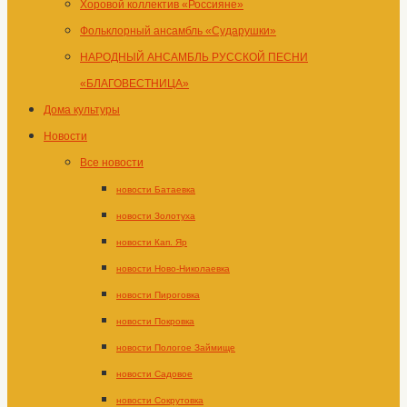
Хоровой коллектив «Россияне»
Фольклорный ансамбль «Сударушки»
НАРОДНЫЙ АНСАМБЛЬ РУССКОЙ ПЕСНИ
«БЛАГОВЕСТНИЦА»
Дома культуры
Новости
Все новости
новости Батаевка
новости Золотуха
новости Кап. Яр
новости Ново-Николаевка
новости Пироговка
новости Покровка
новости Пологое Займище
новости Садовое
новости Сокрутовка