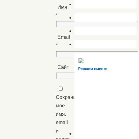
Имя
*
Email
*
Сайт
Решаем вместе
Сохранить
моё
имя,
email
и