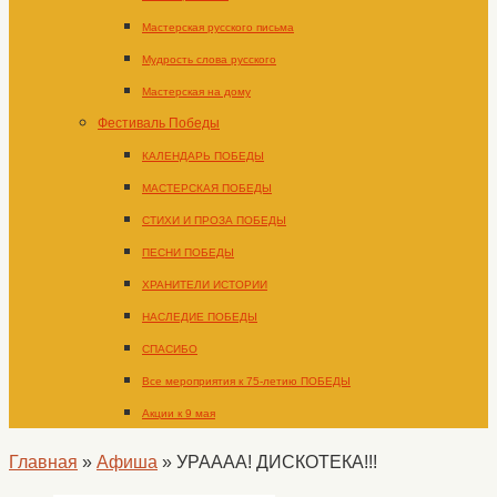
Мастерская русского письма
Мудрость слова русского
Мастерская на дому
Фестиваль Победы
КАЛЕНДАРЬ ПОБЕДЫ
МАСТЕРСКАЯ ПОБЕДЫ
СТИХИ И ПРОЗА ПОБЕДЫ
ПЕСНИ ПОБЕДЫ
ХРАНИТЕЛИ ИСТОРИИ
НАСЛЕДИЕ ПОБЕДЫ
СПАСИБО
Все мероприятия к 75-летию ПОБЕДЫ
Акции к 9 мая
Главная
»
Афиша
»
УРАААА! ДИСКОТЕКА!!!