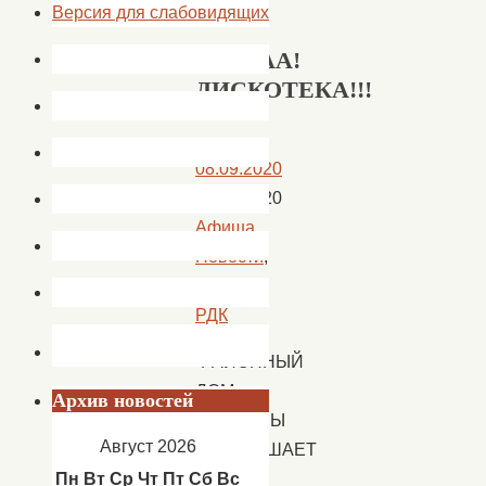
Версия для слабовидящих
УРАААА!
ДИСКОТЕКА!!!
08.09.2020
08.09.2020
Афиша
,
Новости
,
новости
РДК
РАЙОННЫЙ
ДОМ
Архив новостей
КУЛЬТУРЫ
Август 2026
ПРИГЛАШАЕТ
НА
Пн
Вт
Ср
Чт
Пт
Сб
Вс