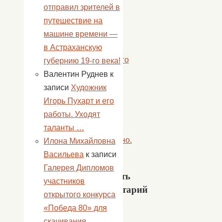
один
отправил зрителей в
день
путешествие на
в
машине времени —
клубе
в Астраханскую
выходного
губернию 19-го века!
дня
Валентин Руднев
к
«БЭМС»
записи
Художник
прошел
Игорь Пухарт и его
ярко
работы. Уходят
и
таланты …
динамично.
Илона Михайловна
»
Васильева
к записи
Галерея Дипломов
Добавить
участников
комментарий
открытого конкурса
«Победа 80» для
Ваш
скачивания