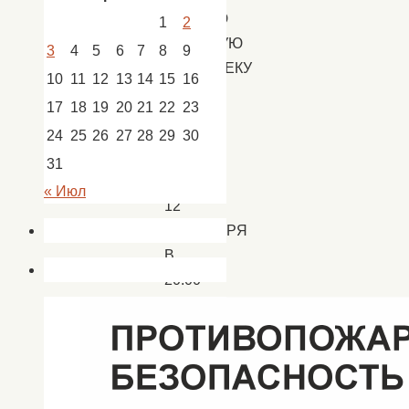
ПЕРВУЮ
1
2
БОЛЬШУЮ
3
4
5
6
7
8
9
ДИСКОТЕКУ
10
11
12
13
14
15
16
ЭТОЙ
17
18
19
20
21
22
23
ОСЕНИ!
24
25
26
27
28
29
30
ЖДЕМ
31
ВАС
« Июл
12
СЕНТЯБРЯ
В
20.00
НА
ПЛОЩАДКЕ
ВОЗЛЕ
РДК.