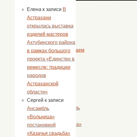
Елена
к записи
В
Астрахани
Метки:
открылась выставка
РДК
.
изделий мастеров
«
Ахтубинского района
Приглашаем
в рамках большого
всех
проекта «Единство в
жителей
ремесле: традиции
города
народов
и
Астраханской
района
области»
на
Сергей
к записи
фестиваль
Ансамбль
«Жизнь
«Вольница»
прекрасна»
постановкой
Еще
«Казачья свадьба»