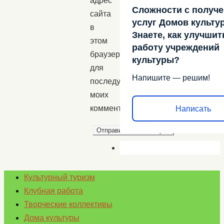
адрес
Сложности с получ
сайта
услуг Домов культу
в
Знаете, как улучшит
этом
работу учреждений
браузере
культуры?
для
Напишите — решим!
последующих
моих
комментариев.
Написать
Культурный туризм
Клубная работа
Творческие коллективы
Дома культуры