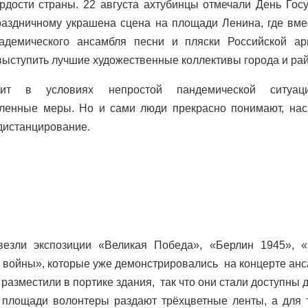
ордости страны. 22 августа ахтубинцы отмечали День Гос
аздничному украшена сцена на площади Ленина, где вме
кадемического ансамбля песни и пляски Российской ар
ыступить лучшие художественные коллективы города и рай
дит в условиях непростой пандемической ситуац
ленные меры. Но и сами люди прекрасно понимают, нас
дистанцирование.
везли экспозиции «Великая Победа», «Берлин 1945», «
 войны», которые уже демонстрировались на концерте ан
 разместили в портике здания, так что они стали доступны 
площади волонтеры раздают трёхцветные ленты, а для те