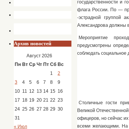
государственности и г
флага России. По — пр
-эстрадной группой а
Александрова должны в
Мероприятие прохо
Архив новостей
предусмотрены опреде
соблюдать социальное 
Август 2026
Пн
Вт
Ср
Чт
Пт
Сб
Вс
1
2
3
4
5
6
7
8
9
10
11
12
13
14
15
16
17
18
19
20
21
22
23
Столичные гости при
24
25
26
27
28
29
30
Великой Отечественной
31
офицеров, но сейчас их
всеми желающими. На 
« Июл