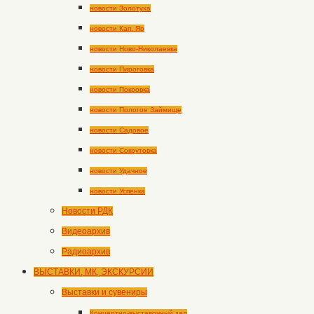
новости Золотуха
новости Кап. Яр
новости Ново-Николаевка
новости Пироговка
новости Покровка
новости Пологое Займище
новости Садовое
новости Сокрутовка
новости Удачное
новости Успенка
Новости РДК
Видеоархив
Радиоархив
ВЫСТАВКИ, МК, ЭКСКУРСИИ
Выставки и сувениры
Концертно-выставочный зал