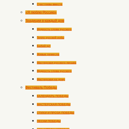
Счастливы вместе
«Я люблю Россию»
Традиции в каждый дом
Мудрость слова русского
Тепло русской избы
Бабий кут
Живые ремесла
Мастерская русского письма
Мудрость слова русского
Мастерская на дому
Фестиваль Победы
КАЛЕНДАРЬ ПОБЕДЫ
МАСТЕРСКАЯ ПОБЕДЫ
СТИХИ И ПРОЗА ПОБЕДЫ
ПЕСНИ ПОБЕДЫ