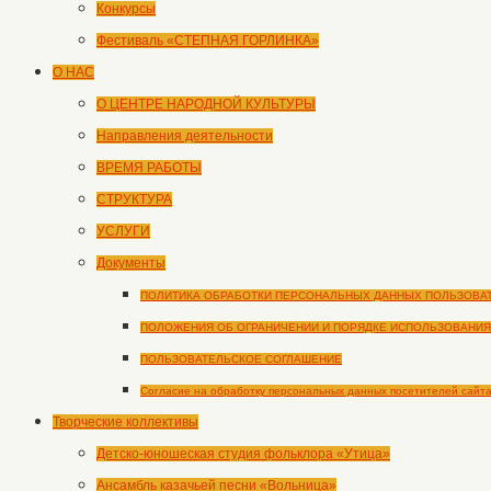
Конкурсы
Фестиваль «СТЕПНАЯ ГОРЛИНКА»
О НАС
О ЦЕНТРЕ НАРОДНОЙ КУЛЬТУРЫ
Направления деятельности
ВРЕМЯ РАБОТЫ
СТРУКТУРА
УСЛУГИ
Документы
ПОЛИТИКА ОБРАБОТКИ ПЕРСОНАЛЬНЫХ ДАННЫХ ПОЛЬЗОВА
ПОЛОЖЕНИЯ ОБ ОГРАНИЧЕНИИ И ПОРЯДКЕ ИСПОЛЬЗОВАНИЯ
ПОЛЬЗОВАТЕЛЬСКОЕ СОГЛАШЕНИЕ
Согласие на обработку персональных данных посетителей сайт
Творческие коллективы
Детско-юношеская студия фольклора «Утица»
Ансамбль казачьей песни «Вольница»