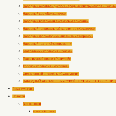
Народный ансамбль русских народных инструментов «Сказы»
Народный хор «Волжаночка»
Народный вокальный ансамбль «Гармония»
Народный танцевальный коллектив «Касаточка»
Народный фольклорный ансамбль «Смирички»
Народный театр «Эксперимент»
Театральный коллектив «Сказка»
Театр русской песни «Разгуляй»
Хоровой коллектив «Россияне»
Фольклорный ансамбль «Сударушки»
НАРОДНЫЙ АНСАМБЛЬ РУССКОЙ ПЕСНИ «БЛАГОВЕСТНИЦ
Дома культуры
Новости
Все новости
новости Батаевка