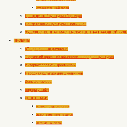
Художественный салон
Центр русской культуры «Горлица»
Центр казачьей культуры «Вольница»
ХУДОЖЕСТВЕННАЯ МАСТЕРСКАЯ ЦЕНТРА НАРОДНОЙ КУЛ
ПРОЕКТЫ
«Традиционные ремесла»
Творческий проект «В объективе – народная культура»
Интернет проект «Преемники»
Народная культура для школьников
День фольклора
подари улыбку
ДЕНЬ СЕМЬИ
великая_радость–семья
ладья_семейного_счастья
легенда _о_любви