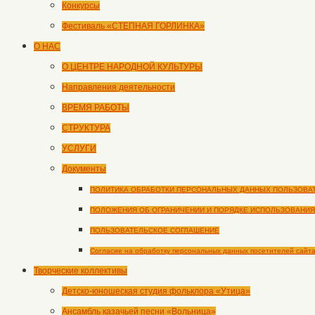
Конкурсы
Фестиваль «СТЕПНАЯ ГОРЛИНКА»
О НАС
О ЦЕНТРЕ НАРОДНОЙ КУЛЬТУРЫ
Направления деятельности
ВРЕМЯ РАБОТЫ
СТРУКТУРА
УСЛУГИ
Документы
ПОЛИТИКА ОБРАБОТКИ ПЕРСОНАЛЬНЫХ ДАННЫХ ПОЛЬЗОВА
ПОЛОЖЕНИЯ ОБ ОГРАНИЧЕНИИ И ПОРЯДКЕ ИСПОЛЬЗОВАНИЯ
ПОЛЬЗОВАТЕЛЬСКОЕ СОГЛАШЕНИЕ
Согласие на обработку персональных данных посетителей сайт
Творческие коллективы
Детско-юношеская студия фольклора «Утица»
Ансамбль казачьей песни «Вольница»