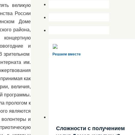
лять великую
нства России
бинском Доме
ского района,
ю концертную
овогодние и
.В зрительном
Решаем вместе
нтерната им.
пожертвования
 принимая как
рии, величия,
ой программы.
ла прологом к
рого являются
м волонтеры и
триотическую
Сложности с получением