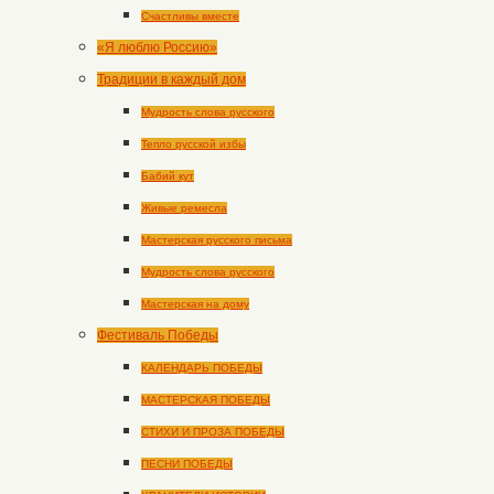
Счастливы вместе
«Я люблю Россию»
Традиции в каждый дом
Мудрость слова русского
Тепло русской избы
Бабий кут
Живые ремесла
Мастерская русского письма
Мудрость слова русского
Мастерская на дому
Фестиваль Победы
КАЛЕНДАРЬ ПОБЕДЫ
МАСТЕРСКАЯ ПОБЕДЫ
СТИХИ И ПРОЗА ПОБЕДЫ
ПЕСНИ ПОБЕДЫ