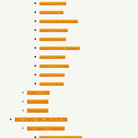
новости Золотуха
новости Кап. Яр
новости Ново-Николаевка
новости Пироговка
новости Покровка
новости Пологое Займище
новости Садовое
новости Сокрутовка
новости Удачное
новости Успенка
Новости РДК
Видеоархив
Радиоархив
ВЫСТАВКИ, МК, ЭКСКУРСИИ
Выставки и сувениры
Концертно-выставочный зал