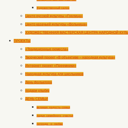
Художественный салон
Центр русской культуры «Горлица»
Центр казачьей культуры «Вольница»
ХУДОЖЕСТВЕННАЯ МАСТЕРСКАЯ ЦЕНТРА НАРОДНОЙ КУЛ
ПРОЕКТЫ
«Традиционные ремесла»
Творческий проект «В объективе – народная культура»
Интернет проект «Преемники»
Народная культура для школьников
День фольклора
подари улыбку
ДЕНЬ СЕМЬИ
великая_радость–семья
ладья_семейного_счастья
легенда _о_любви