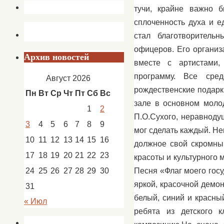
тучи, крайне важно 
сплоченность духа и 
стал благотворитель
офицеров. Его организ
Архив новостей
вместе с артистами,
программу. Все сре
Август 2026
рождественские подарк
Пн
Вт
Ср
Чт
Пт
Сб
Вс
зале в основном моло
1
2
П.О.Сухого, неравноду
3
4
5
6
7
8
9
мог сделать каждый. Н
10
11
12
13
14
15
16
должное свой скромный
17
18
19
20
21
22
23
красоты и культурного
Песня «Флаг моего гос
24
25
26
27
28
29
30
яркой, красочной демо
31
белый, синий и красны
« Июл
ребята из детского 