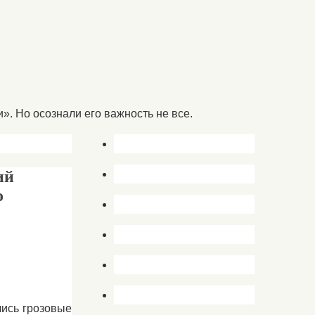
. Но осознали его важность не все.
ий
о
лись грозовые