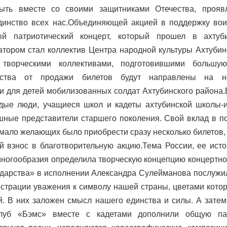
быть вместе со своими защитниками Отечества, прояв
единство всех нас.Объединяющей акцией в поддержку вои
ный патриотический концерт, который прошел в ахту
атором стал коллектив Центра народной культуры Ахтубин
 творческими коллективами, подготовившими большу
дства от продажи билетов будут направлены на н
и для детей мобилизованных солдат Ахтубинского района
дые люди, учащиеся школ и кадеты ахтубинской школы-и
шные представители старшего поколения. Свой вклад в 
емало желающих было приобрести сразу несколько билетов,
 взнос в благотворительную акцию.Тема России, ее исто
 многообразия определила творческую концепцию концертн
ударства» в исполнении Александра Сулейманова послужи
нстрации уважения к символу нашей страны, цветами кото
й. В них заложен смысл нашего единства и силы. А зате
клуб «Бэмс» вместе с кадетами дополнили общую па