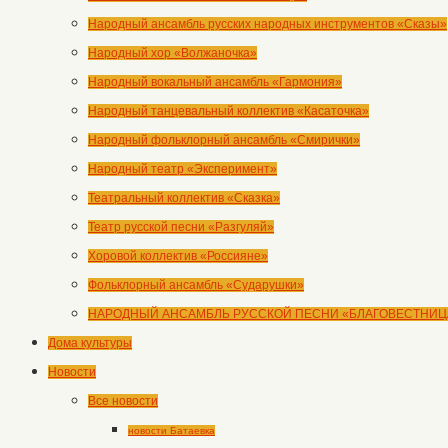
Народный ансамбль русских народных инструментов «Сказы»
Народный хор «Волжаночка»
Народный вокальный ансамбль «Гармония»
Народный танцевальный коллектив «Касаточка»
Народный фольклорный ансамбль «Смирички»
Народный театр «Эксперимент»
Театральный коллектив «Сказка»
Театр русской песни «Разгуляй»
Хоровой коллектив «Россияне»
Фольклорный ансамбль «Сударушки»
НАРОДНЫЙ АНСАМБЛЬ РУССКОЙ ПЕСНИ «БЛАГОВЕСТНИЦ
Дома культуры
Новости
Все новости
новости Батаевка