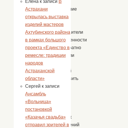
За
Елена
к записи
В
прошедшие
Астрахани
четыре
открылась выставка
года
изделий мастеров
представители
Ахтубинского района
общественности
в рамках большого
неоднократно
проекта «Единство в
выступали
ремесле: традиции
с
народов
просьбой
Астраханской
возобновить
области»
премии
Сергей
к записи
–
Ансамбль
одно
«Вольница»
из
постановкой
недавних
«Казачья свадьба»
выступлений
отправил зрителей в