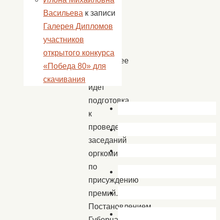
Васильева
к записи
Галерея Дипломов
участников
В
открытого конкурса
настоящее
«Победа 80» для
время
скачивания
идет
подготовка
к
проведению
заседаний
оргкомитетов
по
присуждению
премий.
Постановлением
Губернатора