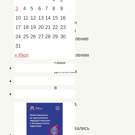
области
3
4
5
6
7
8
9
Игорь
10
11
12
13
14
15
16
Бабушкин
17
18
19
20
21
22
23
подписал
24
25
26
27
28
29
30
постановление
31
о
возобновлении
« Июл
семи
денежных
премий
в
области
искусства,
которые
не
выплачивались