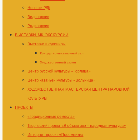
Новости РДК
Видеоархив
Радиоархив
ВЫСТАВКИ, МК, ЭКСКУРСИИ
Выставки и сувениры
Концертно-выставочный зал
Художественный салон
Центр русской культуры «Горлица»
Центр казачьей культуры «Вольница»
ХУДОЖЕСТВЕННАЯ МАСТЕРСКАЯ ЦЕНТРА НАРОДНОЙ
КУЛЬТУРЫ
ПРОЕКТЫ
«Традиционные ремесла»
Творческий проект «В объективе – народная культура»
Интернет проект «Преемники»