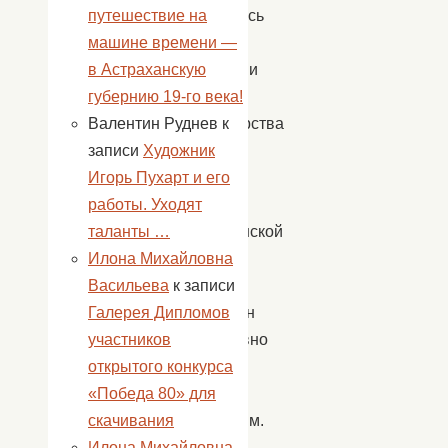
состоялось
путешествие на
на
машине времени —
заседании
в Астраханскую
коллегии
губернию 19-го века!
министерства
Валентин Руднев
к
культуры
записи
Художник
и
Игорь Пухарт и его
туризма
работы. Уходят
Астраханской
таланты …
области.
Илона Михайловна
Игорь
Васильева
к записи
Бабушкин
Галерея Дипломов
оперативно
участников
перешел
открытого конкурса
к
«Победа 80» для
действиям.
скачивания
Илона Михайловна