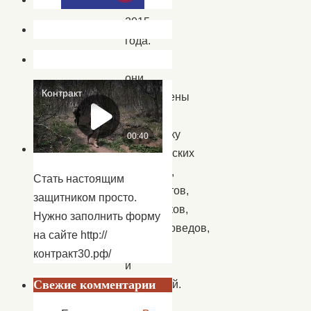
с
2015
года.
Все
они
направлены
на
поддержку
астраханских
артистов,
Стать настоящим
музыкантов,
защитником просто.
художников,
Нужно заполнить форму
искусствоведов,
на сайте http://
поэтов
контракт30.рф/
и
Свежие комментарии
писателей.