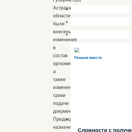
Астраханской
области
были
внесены
изменения
в
состав
Решаем вместе
оргкомитетов,
а
также
изменены
сроки
подачи
документов.
Председателем
назначена
Сложности с получ