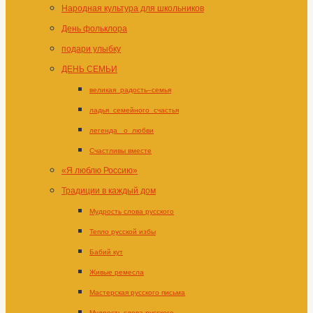
Народная культура для школьников
День фольклора
подари улыбку
ДЕНЬ СЕМЬИ
великая_радость–семья
ладья_семейного_счастья
легенда _о_любви
Счастливы вместе
«Я люблю Россию»
Традиции в каждый дом
Мудрость слова русского
Тепло русской избы
Бабий кут
Живые ремесла
Мастерская русского письма
Мудрость слова русского