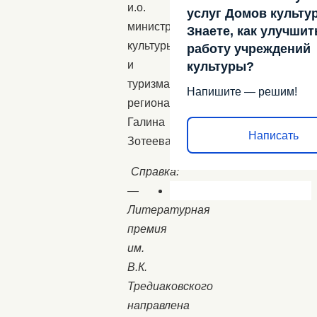
и.о.
услуг Домов культу
министра
Знаете, как улучшит
культуры
работу учреждений
и
культуры?
туризма
Напишите — решим!
региона
Галина
Написать
Зотеева.
Справка:
—
Литературная
премия
им.
В.К.
Тредиаковского
направлена