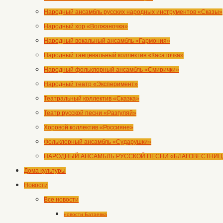
Народный ансамбль русских народных инструментов «Сказы»
Народный хор «Волжаночка»
Народный вокальный ансамбль «Гармония»
Народный танцевальный коллектив «Касаточка»
Народный фольклорный ансамбль «Смирички»
Народный театр «Эксперимент»
Театральный коллектив «Сказка»
Театр русской песни «Разгуляй»
Хоровой коллектив «Россияне»
Фольклорный ансамбль «Сударушки»
НАРОДНЫЙ АНСАМБЛЬ РУССКОЙ ПЕСНИ «БЛАГОВЕСТНИЦ
Дома культуры
Новости
Все новости
новости Батаевка