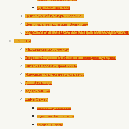
Художественный салон
Центр русской культуры «Горлица»
Центр казачьей культуры «Вольница»
ХУДОЖЕСТВЕННАЯ МАСТЕРСКАЯ ЦЕНТРА НАРОДНОЙ КУЛ
ПРОЕКТЫ
«Традиционные ремесла»
Творческий проект «В объективе – народная культура»
Интернет проект «Преемники»
Народная культура для школьников
День фольклора
подари улыбку
ДЕНЬ СЕМЬИ
великая_радость–семья
ладья_семейного_счастья
легенда _о_любви