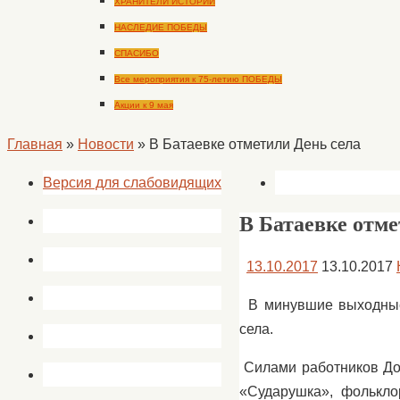
ХРАНИТЕЛИ ИСТОРИИ
НАСЛЕДИЕ ПОБЕДЫ
СПАСИБО
Все мероприятия к 75-летию ПОБЕДЫ
Акции к 9 мая
Главная
»
Новости
»
В Батаевке отметили День села
Версия для слабовидящих
В Батаевке отме
13.10.2017
13.10.2017
В минувшие выходные
села.
Силами работников До
«Сударушка», фолькло