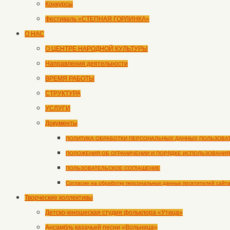
Конкурсы
Фестиваль «СТЕПНАЯ ГОРЛИНКА»
О НАС
О ЦЕНТРЕ НАРОДНОЙ КУЛЬТУРЫ
Направления деятельности
ВРЕМЯ РАБОТЫ
СТРУКТУРА
УСЛУГИ
Документы
ПОЛИТИКА ОБРАБОТКИ ПЕРСОНАЛЬНЫХ ДАННЫХ ПОЛЬЗОВА
ПОЛОЖЕНИЯ ОБ ОГРАНИЧЕНИИ И ПОРЯДКЕ ИСПОЛЬЗОВАНИЯ
ПОЛЬЗОВАТЕЛЬСКОЕ СОГЛАШЕНИЕ
Согласие на обработку персональных данных посетителей сайт
Творческие коллективы
Детско-юношеская студия фольклора «Утица»
Ансамбль казачьей песни «Вольница»