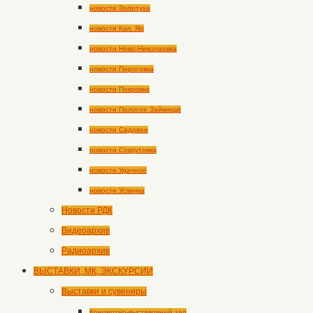
новости Золотуха
новости Кап. Яр
новости Ново-Николаевка
новости Пироговка
новости Покровка
новости Пологое Займище
новости Садовое
новости Сокрутовка
новости Удачное
новости Успенка
Новости РДК
Видеоархив
Радиоархив
ВЫСТАВКИ, МК, ЭКСКУРСИИ
Выставки и сувениры
Концертно-выставочный зал