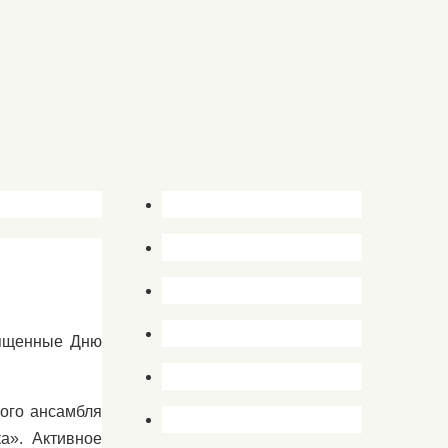
вященные Дню
ного ансамбля
а». Активное