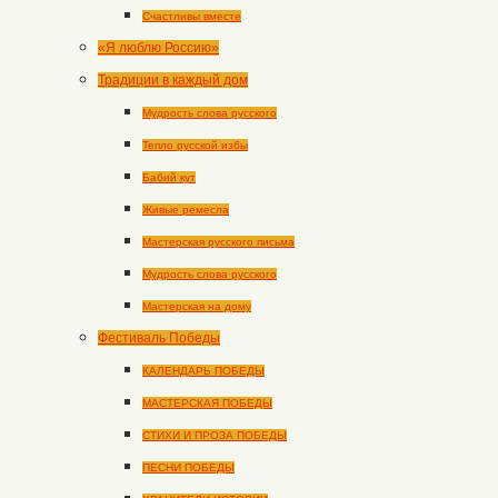
Счастливы вместе
«Я люблю Россию»
Традиции в каждый дом
Мудрость слова русского
Тепло русской избы
Бабий кут
Живые ремесла
Мастерская русского письма
Мудрость слова русского
Мастерская на дому
Фестиваль Победы
КАЛЕНДАРЬ ПОБЕДЫ
МАСТЕРСКАЯ ПОБЕДЫ
СТИХИ И ПРОЗА ПОБЕДЫ
ПЕСНИ ПОБЕДЫ