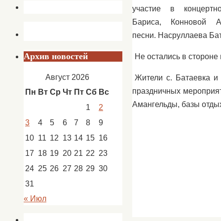
участие в концертн
Бариса, Конновой А
песни. Насруллаева Ба
Архив новостей
Не остались в стороне 
Август 2026
Жители с. Батаевка и
праздничных мероприят
Пн
Вт
Ср
Чт
Пт
Сб
Вс
Амангельды, базы отды
1
2
3
4
5
6
7
8
9
10
11
12
13
14
15
16
17
18
19
20
21
22
23
24
25
26
27
28
29
30
31
« Июл