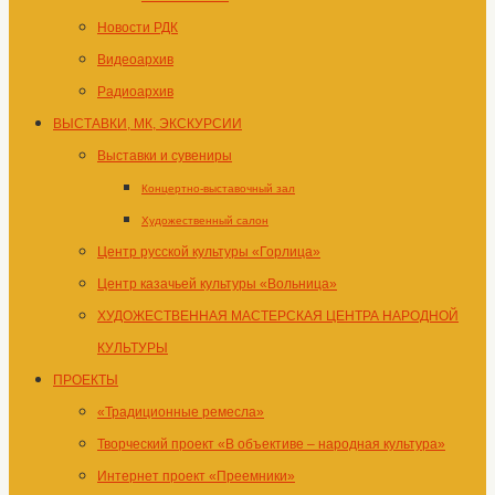
Новости РДК
Видеоархив
Радиоархив
ВЫСТАВКИ, МК, ЭКСКУРСИИ
Выставки и сувениры
Концертно-выставочный зал
Художественный салон
Центр русской культуры «Горлица»
Центр казачьей культуры «Вольница»
ХУДОЖЕСТВЕННАЯ МАСТЕРСКАЯ ЦЕНТРА НАРОДНОЙ
КУЛЬТУРЫ
ПРОЕКТЫ
«Традиционные ремесла»
Творческий проект «В объективе – народная культура»
Интернет проект «Преемники»