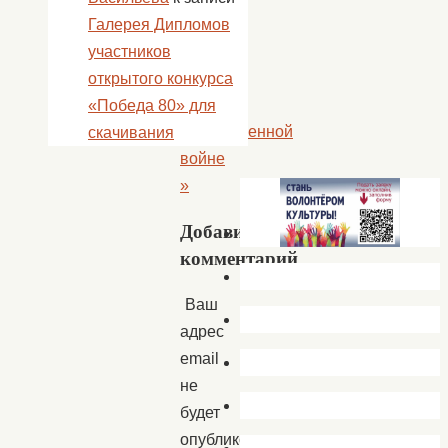
читают
Галерея Дипломов
стихи
участников
о
открытого конкурса
Великой
«Победа 80» для
Отечественной
скачивания
войне
»
Добавить
комментарий
Ваш
адрес
email
не
будет
опубликован.