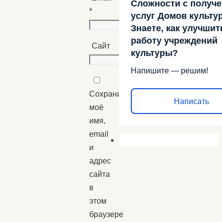
Сложности с получ
*
услуг Домов культу
Знаете, как улучшит
работу учреждений
Сайт
культуры?
Напишите — решим!
Сохранить
Написать
моё
имя,
email
и
адрес
сайта
в
этом
браузере