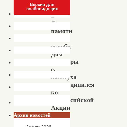
Версия для
слабовидящих
В
День
памяти
и
скорби
Дом
культуры
с.
Золотуха
присоединился
ко
Всероссийской
Акции
»
Архив новостей
Свеча