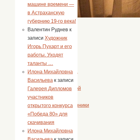
машине времени —
в Астраханскую
губернию 19-го века!
«
Валентин Руднев
к
20
записи
Художник
июня
Игорь Пухарт и его
в
работы. Уходят
с.
таланты …
Золотуха
Илона Михайловна
прошел
Васильева
к записи
«Трудовой
Галерея Дипломов
десант».
участников
Воспитанники
открытого конкурса
детского
«Победа 80» для
сада
скачивания
№
Илона Михайловна
17
Васильева
к записи