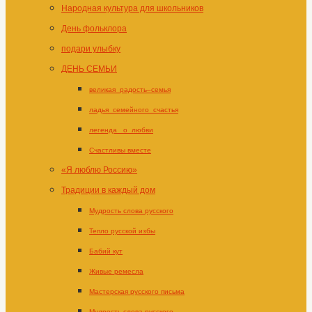
Народная культура для школьников
День фольклора
подари улыбку
ДЕНЬ СЕМЬИ
великая_радость–семья
ладья_семейного_счастья
легенда _о_любви
Счастливы вместе
«Я люблю Россию»
Традиции в каждый дом
Мудрость слова русского
Тепло русской избы
Бабий кут
Живые ремесла
Мастерская русского письма
Мудрость слова русского