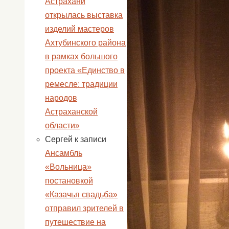
Астрахани
открылась выставка
изделий мастеров
Ахтубинского района
в рамках большого
проекта «Единство в
ремесле: традиции
народов
Астраханской
области»
Сергей
к записи
Ансамбль
«Вольница»
постановкой
«Казачья свадьба»
отправил зрителей в
путешествие на