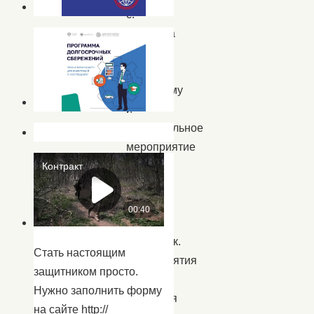
с.
Батаевка
провели
игровую
программу
и
увлекательное
мероприятие
для
ребят
летних
детских
площадок.
Стать настоящим
Мероприятия
защитником просто.
посетили
Нужно заполнить форму
учащиеся
на сайте http://