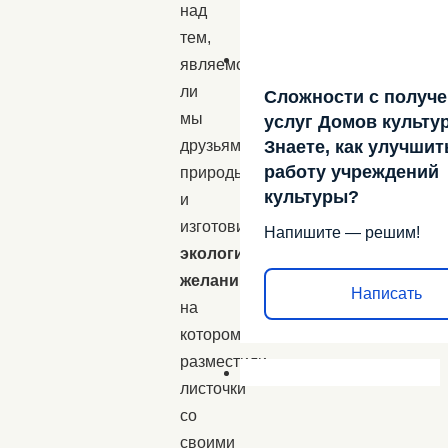
над
тем,
являемся
ли
Сложности с получ
мы
услуг Домов культу
Знаете, как улучшит
друзьями
работу учреждений
природы
культуры?
и
изготовили
«Дерево
Напишите — решим!
экологических
желаний»
,
Написать
на
котором
разместили
листочки
со
своими