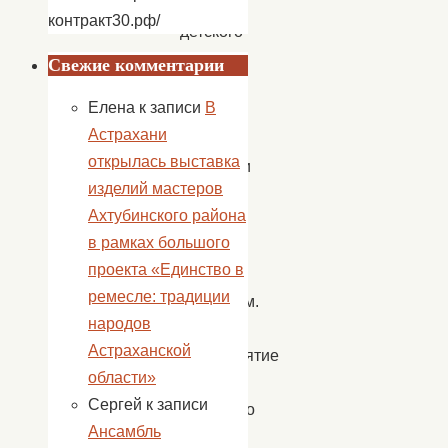
школы,
контракт30.рф/
детского
сада
Свежие комментарии
и
Елена
к записи
В
дети
Астрахани
которые
открылась выставка
приехали
изделий мастеров
в
Ахтубинского района
гости
в рамках большого
к
проекта «Единство в
своим
ремесле: традиции
бабушкам.
народов
Данное
Астраханской
мероприятие
области»
показало
Сергей
к записи
насколько
Ансамбль
ребята