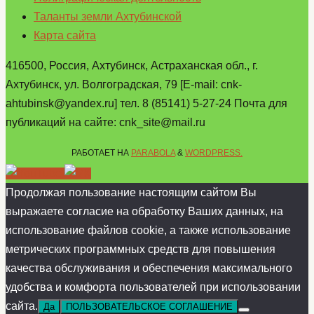
Таланты земли Ахтубинской
Карта сайта
416500, Россия, Ахтубинск, Астраханская обл., г.
Ахтубинск, ул. Волгоградская, 79 [E-mail: cnk-
ahtubinsk@yandex.ru] тел. 8 (85141) 5-27-24 Почта для
публикаций на сайте: cnk_site@mail.ru
РАБОТАЕТ НА
PARABOLA
&
WORDPRESS.
Продолжая пользование настоящим сайтом Вы
выражаете согласие на обработку Ваших данных, на
использование файлов cookie, а также использование
метрических программных средств для повышения
качества обслуживания и обеспечения максимального
удобства и комфорта пользователей при использовании
сайта.
Да
ПОЛЬЗОВАТЕЛЬСКОЕ СОГЛАШЕНИЕ