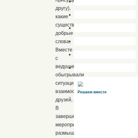
другу),
какие
существуют
добрые
слова.
Вместе
с
ведущим
обыгрывали
ситуации
взаимоотношений
Решаем вместе
друзей.
В
завершении
мероприятия
размышляли