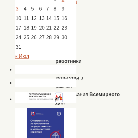
Батаевка
3
4
5
6
7
8
9
10
11
12
13
14
15
16
1
17
18
19
20
21
22
23
июня
24
25
26
27
28
29
30
2021
31
г
« Июл
работники
Дома
культуры
в
рамках
празднования
Всемирного
Дня
защиты
детей
в
Доме
культуры