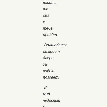
верить,
то
она
к
тебе
придёт.
Волшебство
откроет
двери,
за
собою
позовёт.
В
мир
чудесный
и