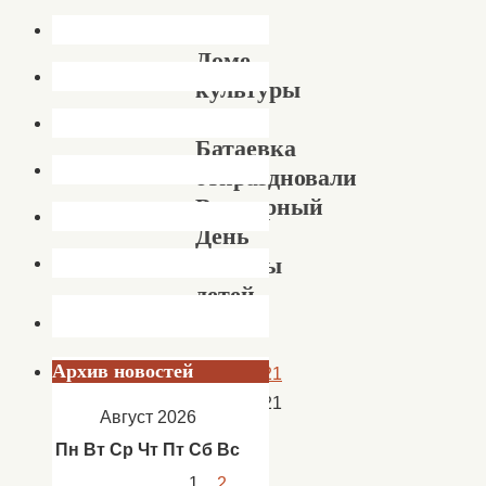
В
Доме
культуры
с.
Батаевка
отпраздновали
Всемирный
День
защиты
детей
Архив новостей
04.06.2021
04.06.2021
Август 2026
Новости
,
Пн
Вт
Ср
Чт
Пт
Сб
Вс
новости
1
2