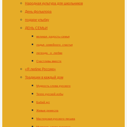
Народная культура для школьников
День фольклора
подари улыбку
ДЕНЬ СЕМЬИ
великая_радость–семья
ладья_семейного_счастья
легенда _о_любви
Счастливы вместе
«Я люблю Россию»
Традиции в каждый дом
Мудрость слова русского
Тепло русской избы
Бабий кут
Живые ремесла
Мастерская русского письма
Мудрость слова русского