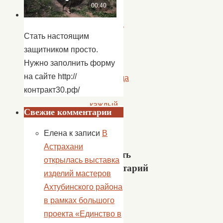
с.
Золотуха
Стать настоящим
прошел
защитником просто.
мастер
Нужно заполнить форму
класс
на сайте http://
«Гирлянда
контракт30.рф/
в
каждый
Свежие комментарии
дом»
»
Елена
к записи
В
Астрахани
Добавить
открылась выставка
комментарий
изделий мастеров
Ахтубинского района
Ваш
в рамках большого
адрес
проекта «Единство в
email