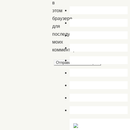
в
этом
браузере
для
последующих
моих
комментариев.