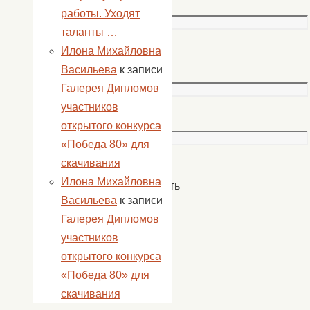
*
работы. Уходят
таланты …
Илона Михайловна
Email
Васильева
к записи
*
Галерея Дипломов
участников
Сайт
открытого конкурса
«Победа 80» для
скачивания
Илона Михайловна
Сохранить
Васильева
к записи
моё
Галерея Дипломов
имя,
участников
email
открытого конкурса
и
«Победа 80» для
адрес
скачивания
сайта