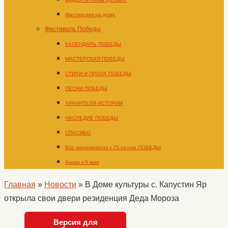
Мастерская на дому
Фестиваль Победы
КАЛЕНДАРЬ ПОБЕДЫ
МАСТЕРСКАЯ ПОБЕДЫ
СТИХИ И ПРОЗА ПОБЕДЫ
ПЕСНИ ПОБЕДЫ
ХРАНИТЕЛИ ИСТОРИИ
НАСЛЕДИЕ ПОБЕДЫ
СПАСИБО
Все мероприятия к 75-летию ПОБЕДЫ
Акции к 9 мая
Главная
»
Новости
»
В Доме культуры с. Капустин Яр
открыла свои двери резиденция Деда Мороза
Версия для