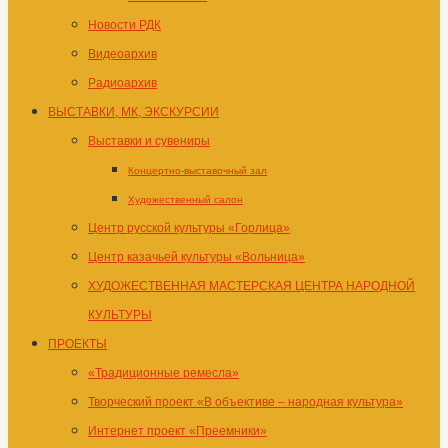
Новости РДК
Видеоархив
Радиоархив
ВЫСТАВКИ, МК, ЭКСКУРСИИ
Выставки и сувениры
Концертно-выставочный зал
Художественный салон
Центр русской культуры «Горлица»
Центр казачьей культуры «Вольница»
ХУДОЖЕСТВЕННАЯ МАСТЕРСКАЯ ЦЕНТРА НАРОДНОЙ
КУЛЬТУРЫ
ПРОЕКТЫ
«Традиционные ремесла»
Творческий проект «В объективе – народная культура»
Интернет проект «Преемники»