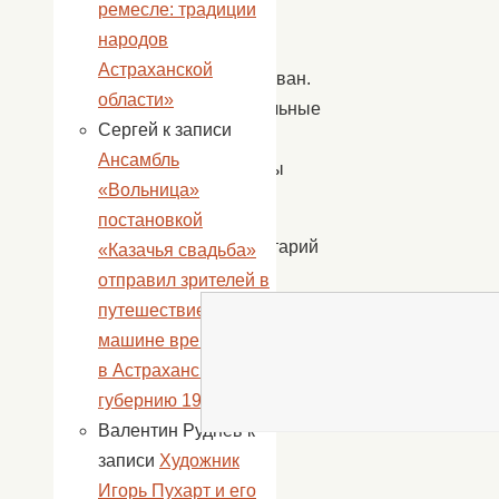
ремесле: традиции
не
народов
будет
Астраханской
опубликован.
области»
Обязательные
Сергей
к записи
поля
Ансамбль
помечены
«Вольница»
*
постановкой
Комментарий
«Казачья свадьба»
*
отправил зрителей в
путешествие на
машине времени —
в Астраханскую
губернию 19-го века!
Валентин Руднев
к
записи
Художник
Имя
Игорь Пухарт и его