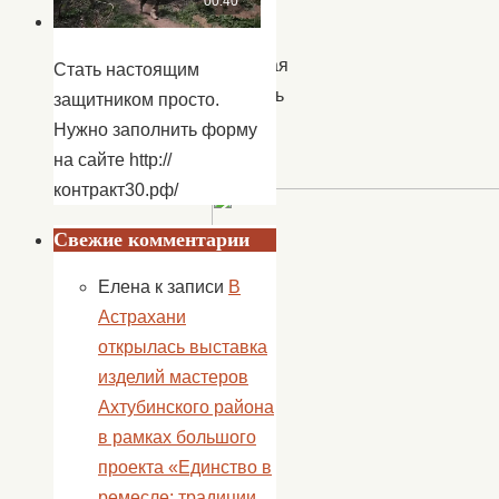
образ
жизни
привлекая
Стать настоящим
молодежь
защитником просто.
к
Нужно заполнить форму
спорту.
на сайте http://
контракт30.рф/
Свежие комментарии
Елена
к записи
В
Астрахани
открылась выставка
изделий мастеров
Ахтубинского района
в рамках большого
проекта «Единство в
ремесле: традиции