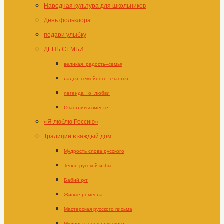
Народная культура для школьников
День фольклора
подари улыбку
ДЕНЬ СЕМЬИ
великая_радость–семья
ладья_семейного_счастья
легенда _о_любви
Счастливы вместе
«Я люблю Россию»
Традиции в каждый дом
Мудрость слова русского
Тепло русской избы
Бабий кут
Живые ремесла
Мастерская русского письма
Мудрость слова русского