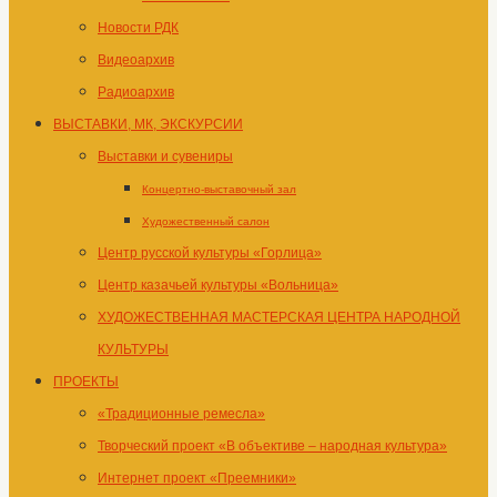
Новости РДК
Видеоархив
Радиоархив
ВЫСТАВКИ, МК, ЭКСКУРСИИ
Выставки и сувениры
Концертно-выставочный зал
Художественный салон
Центр русской культуры «Горлица»
Центр казачьей культуры «Вольница»
ХУДОЖЕСТВЕННАЯ МАСТЕРСКАЯ ЦЕНТРА НАРОДНОЙ
КУЛЬТУРЫ
ПРОЕКТЫ
«Традиционные ремесла»
Творческий проект «В объективе – народная культура»
Интернет проект «Преемники»