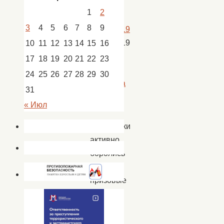
1
2
3
4
5
6
7
8
9
28.10.2019
28.10.2019
10
11
12
13
14
15
16
Новости
,
17
18
19
20
21
22
23
новости
24
25
26
27
28
29
30
Покровка
31
« Июл
Участники
активно
боролись
за
призовые
места,
но
больше