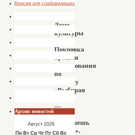
Версия для слабовидящих
В
Доме
культуры
с.
Покровка
прошли
соревнования
по
теннису
«Выбирая
спорт
—
Архив новостей
ты
выбираешь
Август 2026
жизнь!».
Пн
Вт
Ср
Чт
Пт
Сб
Вс