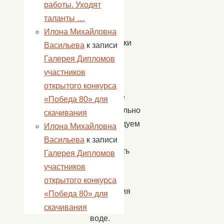
работы. Уходят
в
таланты …
водоеме.
Илона Михайловна
Работники
Васильева
к записи
культуры
Галерея Дипломов
с.
участников
Пологое
открытого конкурса
Займище
«Победа 80» для
настоятельно
скачивания
рекомендуем
Илона Михайловна
всем
Васильева
к записи
соблюдать
Галерея Дипломов
все
участников
правила
открытого конкурса
поведения
«Победа 80» для
на
скачивания
воде.