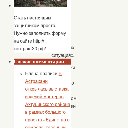
и
помнить,
как
Стать настоящим
уберечь
защитником просто.
себя
Нужно заполнить форму
в
на сайте http://
различных
контракт30.рф/
ситуациях.
Свежие комментарии
Работники
Елена
к записи
В
культуры
Астрахани
совместно
открылась выставка
с
изделий мастеров
работником
Ахтубинского района
библиотеки
в рамках большого
Ткачевой
проекта «Единство в
А.Н.
ремесле: традиции