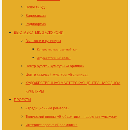
Новости РДК
Видеоархив
Радиоархив
ВЫСТАВКИ, МК, ЭКСКУРСИИ
Выставки и сувениры
Концертно-выставочный зал
Художественный салон
Центр русской культуры «Горлица»
Центр казачьей культуры «Вольница»
ХУДОЖЕСТВЕННАЯ МАСТЕРСКАЯ ЦЕНТРА НАРОДНОЙ
КУЛЬТУРЫ
ПРОЕКТЫ
«Традиционные ремесла»
Творческий проект «В объективе – народная культура»
Интернет проект «Преемники»