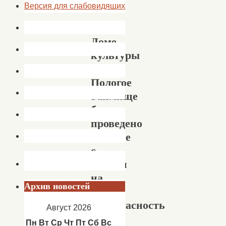
Версия для слабовидящих
В
Доме
культуры
с.
Пологое
Займище
было
проведено
занятие
с
детьми
на
Архив новостей
тему
«Безопасность
Август 2026
на
Пн
Вт
Ср
Чт
Пт
Сб
Вс