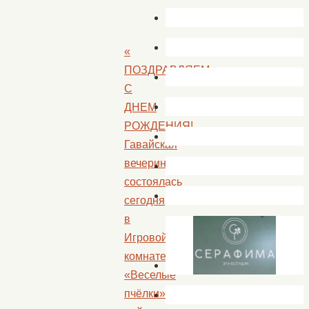
«
ПОЗДРАВЛЯЕМ
С
ДНЕМ
РОЖДЕНИЯ!
Гавайская
вечеринка
состоялась
сегодня
в
Игровой
комнате
«Веселые
пчёлки»