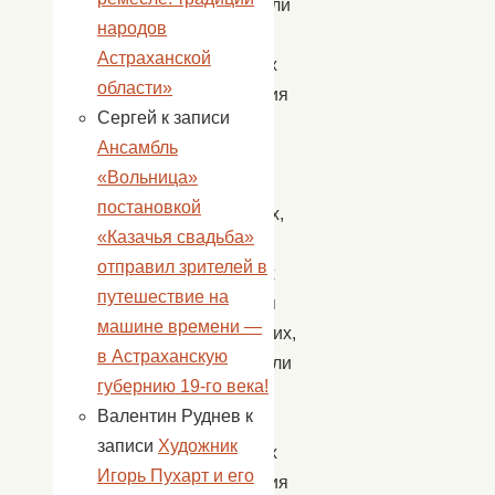
напомнили
народов
о
Астраханской
правилах
области»
поведения
Сергей
к записи
на
Ансамбль
реках
«Вольница»
и
постановкой
водоёмах,
«Казачья свадьба»
о
отправил зрителей в
способах
путешествие на
спасения
машине времени —
утопающих,
в Астраханскую
рассказали
губернию 19-го века!
детям
Валентин Руднев
к
о
записи
Художник
правилах
Игорь Пухарт и его
поведения