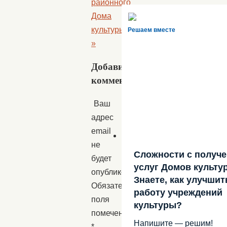
районного
Дома
культуры
Решаем вместе
»
Добавить
комментарий
Ваш
адрес
email
не
Сложности с получ
будет
услуг Домов культу
опубликован.
Знаете, как улучшит
Обязательные
работу учреждений
поля
культуры?
помечены
Напишите — решим!
*