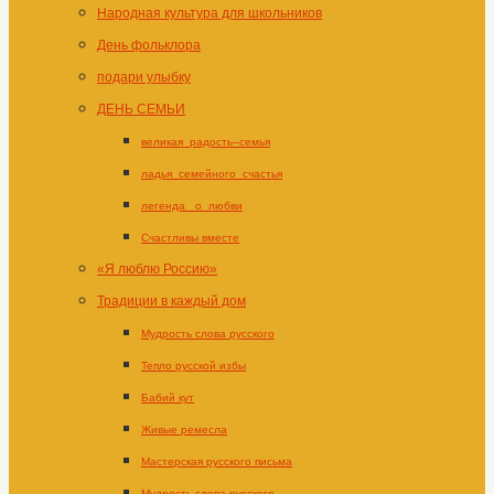
Народная культура для школьников
День фольклора
подари улыбку
ДЕНЬ СЕМЬИ
великая_радость–семья
ладья_семейного_счастья
легенда _о_любви
Счастливы вместе
«Я люблю Россию»
Традиции в каждый дом
Мудрость слова русского
Тепло русской избы
Бабий кут
Живые ремесла
Мастерская русского письма
Мудрость слова русского