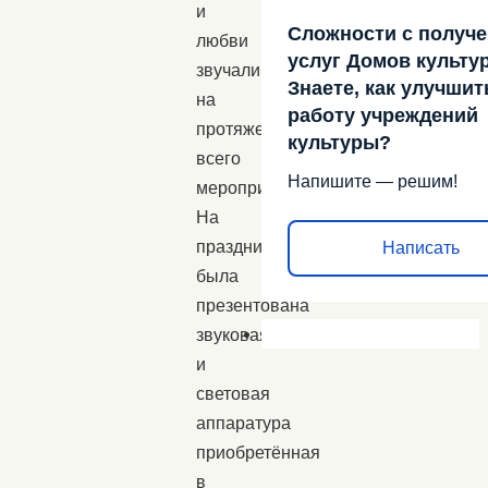
и
Сложности с получ
любви
услуг Домов культу
звучали
Знаете, как улучшит
на
работу учреждений
протяжении
культуры?
всего
Напишите — решим!
мероприятия.
На
празднике
Написать
была
презентована
звуковая
и
световая
аппаратура
приобретённая
в