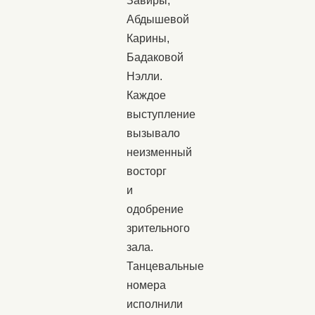
Завиры,
Абдышевой
Карины,
Бадаковой
Нэлли.
Каждое
выступление
вызывало
неизменный
восторг
и
одобрение
зрительного
зала.
Танцевальные
номера
исполнили