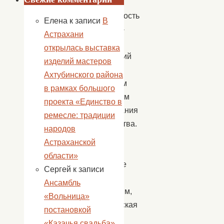
семьи,
устойчивость
Елена
к записи
В
семейно-
Астрахани
брачных
открылась выставка
отношений
изделий мастеров
является
Ахтубинского района
истинным
в рамках большого
признаком
проекта «Единство в
процветания
ремесле: традиции
государства.
народов
Именно
Астраханской
семья,
области»
уважение
Сергей
к записи
к
Ансамбль
родителям,
«Вольница»
супружеская
постановкой
любовь,
«Казачья свадьба»