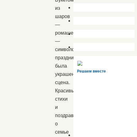
из
шаров
—
ромашек
—
символов
праздника,
была
Решаем вместе
украшена
сцена.
Красивые
стихи
и
поздравления
о
семье