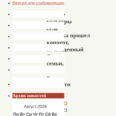
Версия для слабовидящих
В Доме
культуры
села
Успенка прошел
концерт,
посвященный
Дню
семьи,
любви
и
верности
Архив новостей
10.07.2023
Август 2026
10.07.2023
Пн
Вт
Ср
Чт
Пт
Сб
Вс