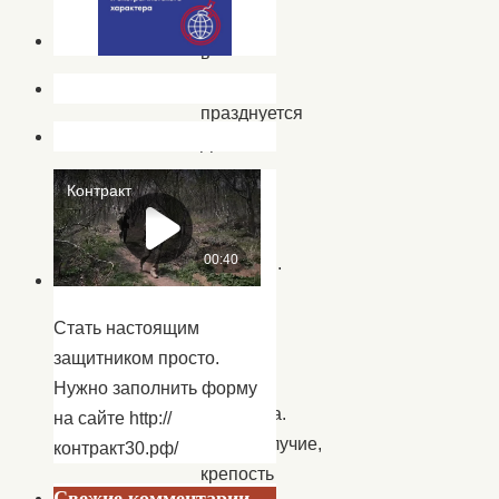
любви,
в
России
празднуется
День
семьи,
любви
и
верности.
Семья
–
Стать настоящим
это
защитником просто.
основа
Нужно заполнить форму
общества.
на сайте http://
Благополучие,
контракт30.рф/
крепость
Свежие комментарии