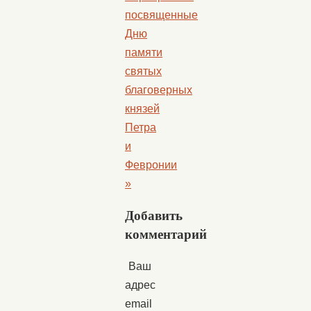
посвященные
Дню
памяти
святых
благоверных
князей
Петра
и
Февронии
»
Добавить
комментарий
Ваш
адрес
email