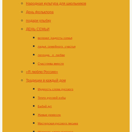
Народная культура для школьников
День фольклора
подари улыбку
ДЕНЬ СЕМЬИ
великая_радость–семья
ладья_семейного_счастья
легенда _о_любви
Счастливы вместе
«Я люблю Россию»
Традиции в каждый дом
Мудрость слова русского
Тепло русской избы
Бабий кут
Живые ремесла
Мастерская русского письма
Мудрость слова русского