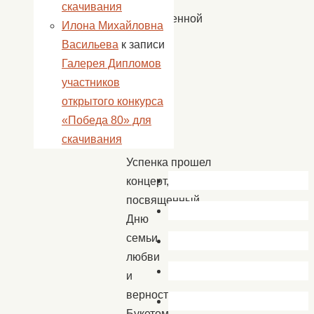
скачивания
общественной
Илона Михайловна
жизни.
Васильева
к записи
Галерея Дипломов
8
участников
июля в
открытого конкурса
Доме
«Победа 80» для
культуры
скачивания
села
Успенка прошел
концерт,
посвященный
Дню
семьи,
любви
и
верности.
Букетом