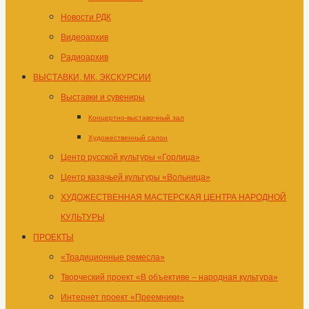
Новости РДК
Видеоархив
Радиоархив
ВЫСТАВКИ, МК, ЭКСКУРСИИ
Выставки и сувениры
Концертно-выставочный зал
Художественный салон
Центр русской культуры «Горлица»
Центр казачьей культуры «Вольница»
ХУДОЖЕСТВЕННАЯ МАСТЕРСКАЯ ЦЕНТРА НАРОДНОЙ
КУЛЬТУРЫ
ПРОЕКТЫ
«Традиционные ремесла»
Творческий проект «В объективе – народная культура»
Интернет проект «Преемники»