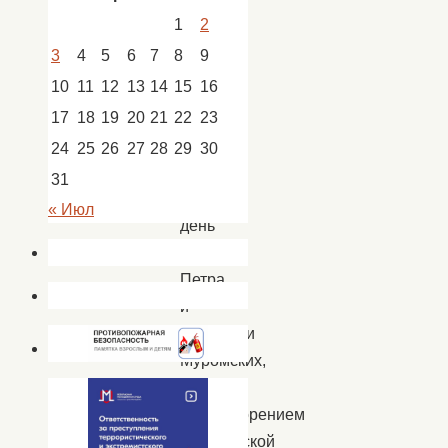
Новости
,
1
2
новости
3
4
5
6
7
8
9
Успенка
10
11
12
13
14
15
16
17
18
19
20
21
22
23
8
24
25
26
27
28
29
30
июля,
31
в
« Июл
день
святых
Петра
и
Февронии
Муромских,
ставших
олицетворением
супружеской