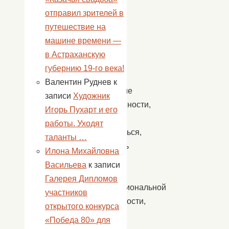
забота
отправил зрителей в
о
путешествие на
детях
машине времени —
дают
в Астраханскую
нам
губернию 19-го века!
всем
Валентин Руднев
к
ощущение
записи
Художник
защищенности,
Игорь Пухарт и его
желание
работы. Уходят
развиваться,
таланты …
достигать
Илона Михайловна
успеха
Васильева
к записи
в
Галерея Дипломов
профессиональной
участников
деятельности,
открытого конкурса
труде
«Победа 80» для
и