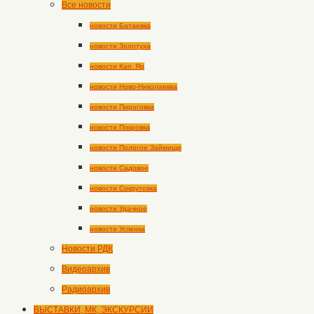
Все новости
новости Батаевка
новости Золотуха
новости Кап. Яр
новости Ново-Николаевка
новости Пироговка
новости Покровка
новости Пологое Займище
новости Садовое
новости Сокрутовка
новости Удачное
новости Успенка
Новости РДК
Видеоархив
Радиоархив
ВЫСТАВКИ, МК, ЭКСКУРСИИ