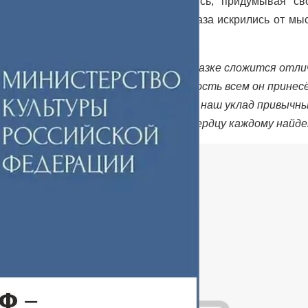
маги. Ребята с интересом занимались, придумывая св
результатом были все довольны, и глаза искрились от мыс
Всё как в сказке сложится отли
Только радость всем он принес
Поменяет наш уклад привычны
Ключик к сердцу каждому найде