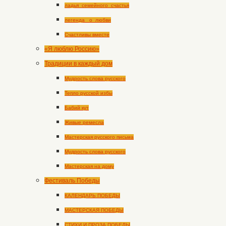
ладья_семейного_счастья
легенда _о_любви
Счастливы вместе
«Я люблю Россию»
Традиции в каждый дом
Мудрость слова русского
Тепло русской избы
Бабий кут
Живые ремесла
Мастерская русского письма
Мудрость слова русского
Мастерская на дому
Фестиваль Победы
КАЛЕНДАРЬ ПОБЕДЫ
МАСТЕРСКАЯ ПОБЕДЫ
СТИХИ И ПРОЗА ПОБЕДЫ