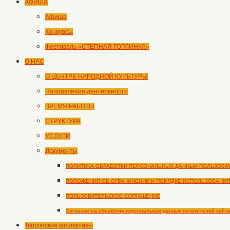
АФИША
Афиша
Конкурсы
Фестиваль «СТЕПНАЯ ГОРЛИНКА»
О НАС
О ЦЕНТРЕ НАРОДНОЙ КУЛЬТУРЫ
Направления деятельности
ВРЕМЯ РАБОТЫ
СТРУКТУРА
УСЛУГИ
Документы
ПОЛИТИКА ОБРАБОТКИ ПЕРСОНАЛЬНЫХ ДАННЫХ ПОЛЬЗОВА
ПОЛОЖЕНИЯ ОБ ОГРАНИЧЕНИИ И ПОРЯДКЕ ИСПОЛЬЗОВАНИЯ
ПОЛЬЗОВАТЕЛЬСКОЕ СОГЛАШЕНИЕ
Согласие на обработку персональных данных посетителей сайт
Творческие коллективы