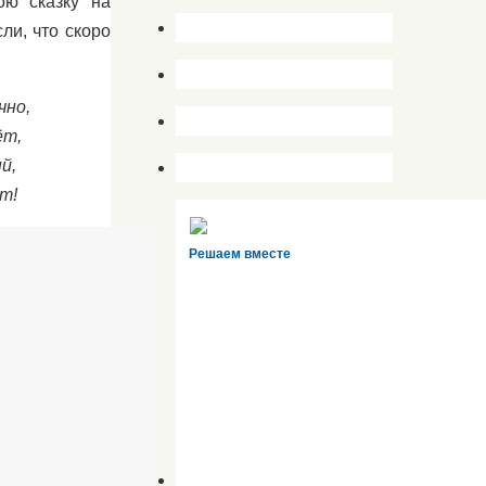
ою сказку на
ли, что скоро
чно,
ёт,
й,
т!
Решаем вместе