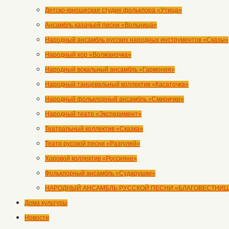
Детско-юношеская студия фольклора «Утица»
Ансамбль казачьей песни «Вольница»
Народный ансамбль русских народных инструментов «Сказы»
Народный хор «Волжаночка»
Народный вокальный ансамбль «Гармония»
Народный танцевальный коллектив «Касаточка»
Народный фольклорный ансамбль «Смирички»
Народный театр «Эксперимент»
Театральный коллектив «Сказка»
Театр русской песни «Разгуляй»
Хоровой коллектив «Россияне»
Фольклорный ансамбль «Сударушки»
НАРОДНЫЙ АНСАМБЛЬ РУССКОЙ ПЕСНИ «БЛАГОВЕСТНИЦ
Дома культуры
Новости