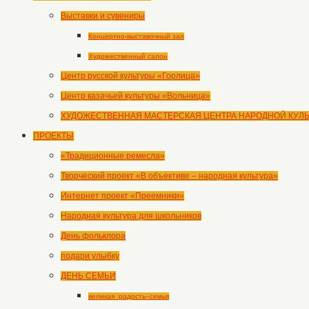
Выставки и сувениры
Концертно-выставочный зал
Художественный салон
Центр русской культуры «Горлица»
Центр казачьей культуры «Вольница»
ХУДОЖЕСТВЕННАЯ МАСТЕРСКАЯ ЦЕНТРА НАРОДНОЙ КУЛ
ПРОЕКТЫ
«Традиционные ремесла»
Творческий проект «В объективе – народная культура»
Интернет проект «Преемники»
Народная культура для школьников
День фольклора
подари улыбку
ДЕНЬ СЕМЬИ
великая_радость–семья