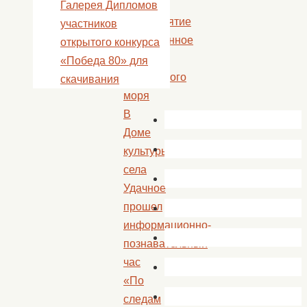
прошло
Галерея Дипломов
мероприятие
участников
посвященное
открытого конкурса
Дню
«Победа 80» для
Каспийского
скачивания
моря
В
Доме
культуры
села
Удачное
прошел
информационно-
познавательный
час
«По
следам