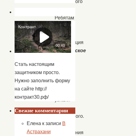
Каспийского
моря.
Ребятам
была
показана
презентация
«
Каспийское
море»,
Стать настоящим
в
защитником просто.
ходе
Нужно заполнить форму
которой
на сайте http://
дети
контракт30.рф/
узнали
много
Свежие комментарии
интересного.
Елена
к записи
В
Для
Астрахани
закрепления