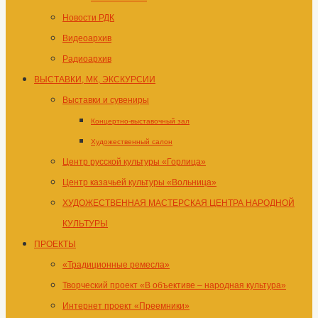
Новости РДК
Видеоархив
Радиоархив
ВЫСТАВКИ, МК, ЭКСКУРСИИ
Выставки и сувениры
Концертно-выставочный зал
Художественный салон
Центр русской культуры «Горлица»
Центр казачьей культуры «Вольница»
ХУДОЖЕСТВЕННАЯ МАСТЕРСКАЯ ЦЕНТРА НАРОДНОЙ
КУЛЬТУРЫ
ПРОЕКТЫ
«Традиционные ремесла»
Творческий проект «В объективе – народная культура»
Интернет проект «Преемники»