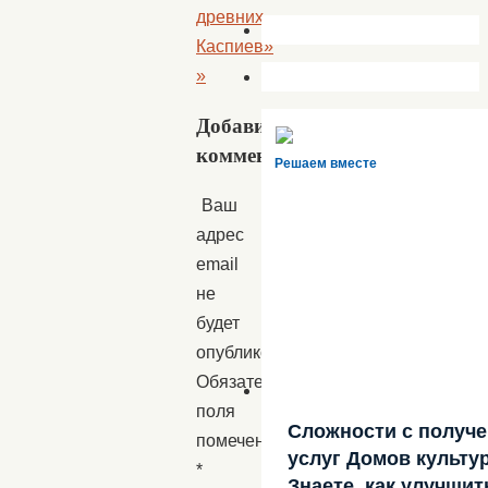
древних
Каспиев»
»
Добавить
комментарий
Решаем вместе
Ваш
адрес
email
не
будет
опубликован.
Обязательные
поля
Сложности с получ
помечены
услуг Домов культу
*
Знаете, как улучшит