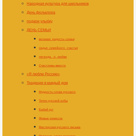
Народная культура для школьников
День фольклора
подари улыбку
ДЕНЬ СЕМЬИ
великая_радость–семья
ладья_семейного_счастья
легенда _о_любви
Счастливы вместе
«Я люблю Россию»
Традиции в каждый дом
Мудрость слова русского
Тепло русской избы
Бабий кут
Живые ремесла
Мастерская русского письма
Мудрость слова русского