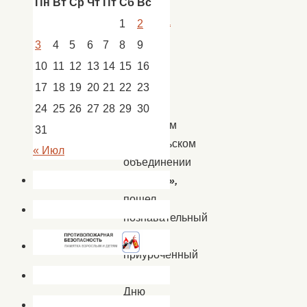
Пн
Вт
Ср
Чт
Пт
Сб
Вс
новости
Золотуха
1
2
3
4
5
6
7
8
9
10
11
12
13
14
15
16
10
17
18
19
20
21
22
23
августа
на
24
25
26
27
28
29
30
досуговом
31
любительском
« Июл
объединении
«Забава»,
пошел
познавательный
час
приуроченный
ко
Дню