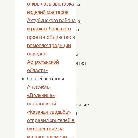
открылась выставка
материала
изделий мастеров
была
Ахтубинского района
проведена
в рамках большого
викторина,
проекта «Единство в
на
ремесле: традиции
которую
народов
участники
Астраханской
мероприятия
области»
с
Сергей
к записи
азартом
Ансамбль
отвечали,
«Вольница»
самые
постановкой
внимательные
«Казачья свадьба»
получили
отправил зрителей в
сладкие
путешествие на
призы
машине времени —
.