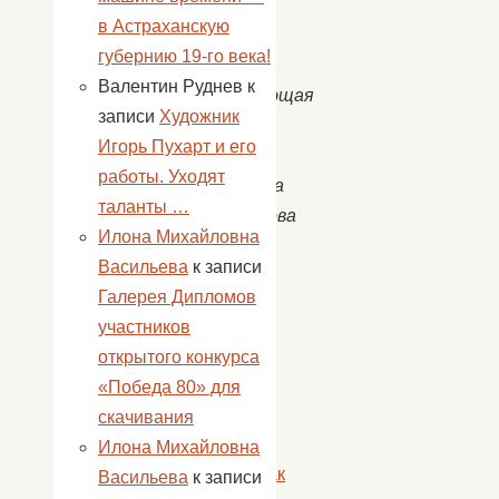
в Астраханскую
губернию 19-го века!
Валентин Руднев
к
Заведующая
записи
Художник
ДК
Игорь Пухарт и его
с.
работы. Уходят
Золотуха
таланты …
Рафаилова
Илона Михайловна
Н.А.
Васильева
к записи
«
Галерея Дипломов
В
участников
Доме
открытого конкурса
культуры
«Победа 80» для
пос.
скачивания
Нижний
Илона Михайловна
Баскунчак
Васильева
к записи