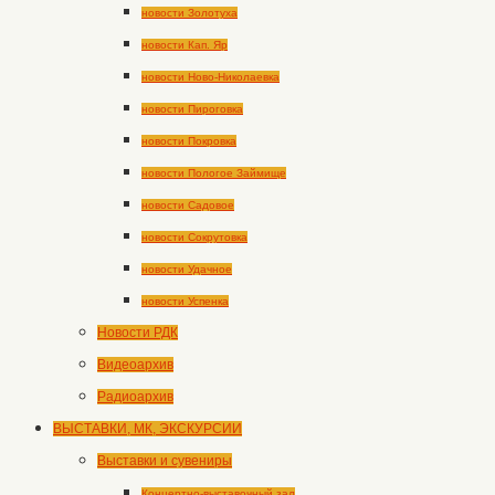
новости Золотуха
новости Кап. Яр
новости Ново-Николаевка
новости Пироговка
новости Покровка
новости Пологое Займище
новости Садовое
новости Сокрутовка
новости Удачное
новости Успенка
Новости РДК
Видеоархив
Радиоархив
ВЫСТАВКИ, МК, ЭКСКУРСИИ
Выставки и сувениры
Концертно-выставочный зал