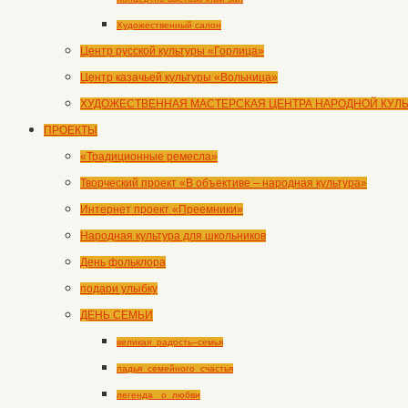
Художественный салон
Центр русской культуры «Горлица»
Центр казачьей культуры «Вольница»
ХУДОЖЕСТВЕННАЯ МАСТЕРСКАЯ ЦЕНТРА НАРОДНОЙ КУЛ
ПРОЕКТЫ
«Традиционные ремесла»
Творческий проект «В объективе – народная культура»
Интернет проект «Преемники»
Народная культура для школьников
День фольклора
подари улыбку
ДЕНЬ СЕМЬИ
великая_радость–семья
ладья_семейного_счастья
легенда _о_любви