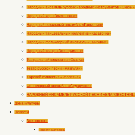
Народный ансамбль русских народных инструментов «Сказы»
Народный хор «Волжаночка»
Народный вокальный ансамбль «Гармония»
Народный танцевальный коллектив «Касаточка»
Народный фольклорный ансамбль «Смирички»
Народный театр «Эксперимент»
Театральный коллектив «Сказка»
Театр русской песни «Разгуляй»
Хоровой коллектив «Россияне»
Фольклорный ансамбль «Сударушки»
НАРОДНЫЙ АНСАМБЛЬ РУССКОЙ ПЕСНИ «БЛАГОВЕСТНИЦ
Дома культуры
Новости
Все новости
новости Батаевка