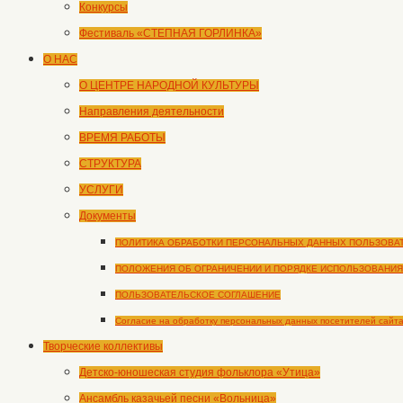
Конкурсы
Фестиваль «СТЕПНАЯ ГОРЛИНКА»
О НАС
О ЦЕНТРЕ НАРОДНОЙ КУЛЬТУРЫ
Направления деятельности
ВРЕМЯ РАБОТЫ
СТРУКТУРА
УСЛУГИ
Документы
ПОЛИТИКА ОБРАБОТКИ ПЕРСОНАЛЬНЫХ ДАННЫХ ПОЛЬЗОВА
ПОЛОЖЕНИЯ ОБ ОГРАНИЧЕНИИ И ПОРЯДКЕ ИСПОЛЬЗОВАНИЯ
ПОЛЬЗОВАТЕЛЬСКОЕ СОГЛАШЕНИЕ
Согласие на обработку персональных данных посетителей сайт
Творческие коллективы
Детско-юношеская студия фольклора «Утица»
Ансамбль казачьей песни «Вольница»