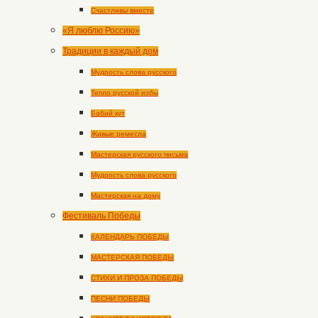
Счастливы вместе
«Я люблю Россию»
Традиции в каждый дом
Мудрость слова русского
Тепло русской избы
Бабий кут
Живые ремесла
Мастерская русского письма
Мудрость слова русского
Мастерская на дому
Фестиваль Победы
КАЛЕНДАРЬ ПОБЕДЫ
МАСТЕРСКАЯ ПОБЕДЫ
СТИХИ И ПРОЗА ПОБЕДЫ
ПЕСНИ ПОБЕДЫ