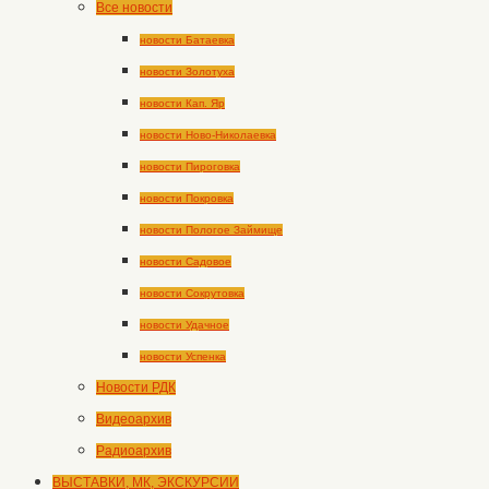
Все новости
новости Батаевка
новости Золотуха
новости Кап. Яр
новости Ново-Николаевка
новости Пироговка
новости Покровка
новости Пологое Займище
новости Садовое
новости Сокрутовка
новости Удачное
новости Успенка
Новости РДК
Видеоархив
Радиоархив
ВЫСТАВКИ, МК, ЭКСКУРСИИ