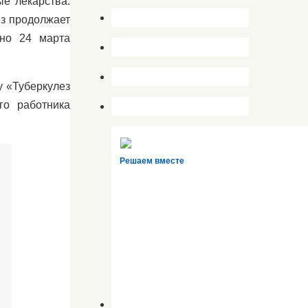
ые лекарства.
ез продолжает
дно 24 марта
у «Туберкулез
го работника
Решаем вместе