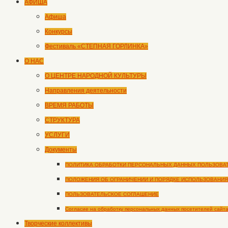
АФИША
Афиша
Конкурсы
Фестиваль «СТЕПНАЯ ГОРЛИНКА»
О НАС
О ЦЕНТРЕ НАРОДНОЙ КУЛЬТУРЫ
Направления деятельности
ВРЕМЯ РАБОТЫ
СТРУКТУРА
УСЛУГИ
Документы
ПОЛИТИКА ОБРАБОТКИ ПЕРСОНАЛЬНЫХ ДАННЫХ ПОЛЬЗОВА
ПОЛОЖЕНИЯ ОБ ОГРАНИЧЕНИИ И ПОРЯДКЕ ИСПОЛЬЗОВАНИЯ
ПОЛЬЗОВАТЕЛЬСКОЕ СОГЛАШЕНИЕ
Согласие на обработку персональных данных посетителей сайт
Творческие коллективы