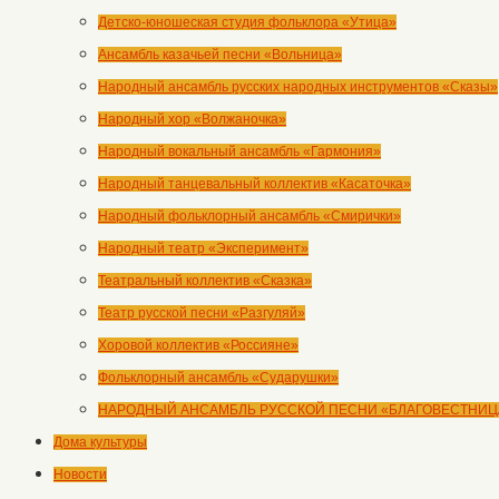
Детско-юношеская студия фольклора «Утица»
Ансамбль казачьей песни «Вольница»
Народный ансамбль русских народных инструментов «Сказы»
Народный хор «Волжаночка»
Народный вокальный ансамбль «Гармония»
Народный танцевальный коллектив «Касаточка»
Народный фольклорный ансамбль «Смирички»
Народный театр «Эксперимент»
Театральный коллектив «Сказка»
Театр русской песни «Разгуляй»
Хоровой коллектив «Россияне»
Фольклорный ансамбль «Сударушки»
НАРОДНЫЙ АНСАМБЛЬ РУССКОЙ ПЕСНИ «БЛАГОВЕСТНИЦ
Дома культуры
Новости