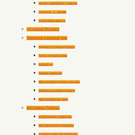
ладья_семейного_счастья
легенда _о_любви
Счастливы вместе
«Я люблю Россию»
Традиции в каждый дом
Мудрость слова русского
Тепло русской избы
Бабий кут
Живые ремесла
Мастерская русского письма
Мудрость слова русского
Мастерская на дому
Фестиваль Победы
КАЛЕНДАРЬ ПОБЕДЫ
МАСТЕРСКАЯ ПОБЕДЫ
СТИХИ И ПРОЗА ПОБЕДЫ