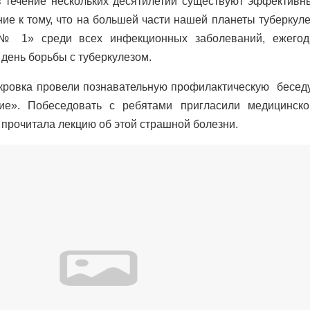
 течение нескольких десятилетий существуют эффективн
ие к тому, что на большей части нашей планеты туберкул
 № 1» среди всех инфекционных заболеваний, ежего
день борьбы с туберкулезом.
окровка провели познавательную профилактическую бесед
ие». Побеседовать с ребятами пригласили медицинско
 прочитала лекцию об этой страшной болезни.