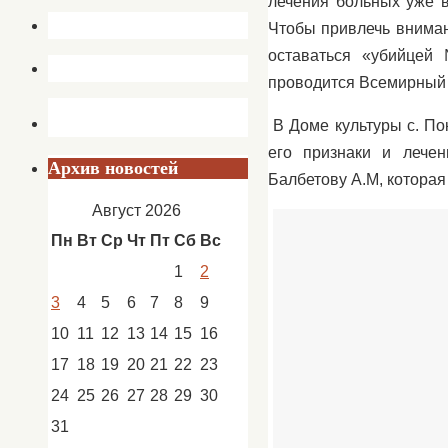
лечения больных уже в
Чтобы привлечь вниман
оставаться «убийцей
проводится Всемирный 
В Доме культуры с. П
его признаки и лечен
Архив новостей
Балбетову А.М, которая
Август 2026
Пн
Вт
Ср
Чт
Пт
Сб
Вс
1
2
3
4
5
6
7
8
9
10
11
12
13
14
15
16
17
18
19
20
21
22
23
24
25
26
27
28
29
30
31