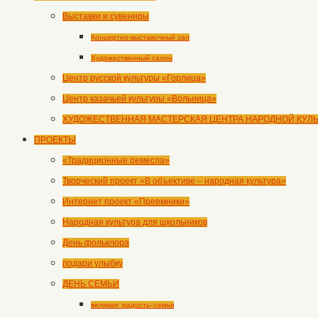
Выставки и сувениры
Концертно-выставочный зал
Художественный салон
Центр русской культуры «Горлица»
Центр казачьей культуры «Вольница»
ХУДОЖЕСТВЕННАЯ МАСТЕРСКАЯ ЦЕНТРА НАРОДНОЙ КУЛ
ПРОЕКТЫ
«Традиционные ремесла»
Творческий проект «В объективе – народная культура»
Интернет проект «Преемники»
Народная культура для школьников
День фольклора
подари улыбку
ДЕНЬ СЕМЬИ
великая_радость–семья