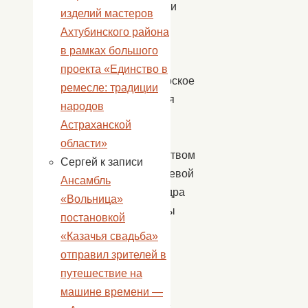
работники
изделий мастеров
Дома
Ахтубинского района
культуры
в рамках большого
и
проекта «Единство в
волонтерское
ремесле: традиции
движения
народов
«Ритм»
Астраханской
под
области»
руководством
Сергей
к записи
Подледневой
Ансамбль
Александра
«Вольница»
Олеговны
постановкой
приняли
«Казачья свадьба»
участие
отправил зрителей в
в
путешествие на
акции
машине времени —
«Память