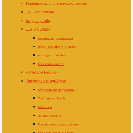
Народная культура для школьников
День фольклора
подари улыбку
ДЕНЬ СЕМЬИ
великая_радость–семья
ладья_семейного_счастья
легенда _о_любви
Счастливы вместе
«Я люблю Россию»
Традиции в каждый дом
Мудрость слова русского
Тепло русской избы
Бабий кут
Живые ремесла
Мастерская русского письма
Мудрость слова русского