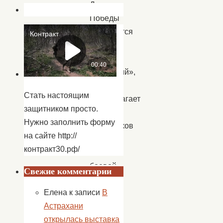
Дня
Победы
проводится
акция
«Память
поколений»,
которая
Стать настоящим
предполагает
защитником просто.
уборку
Нужно заполнить форму
памятников
на сайте http://
и
контракт30.рф/
мест
боевой
Свежие комментарии
славы.
Елена
к записи
В
20
Астрахани
апреля
открылась выставка