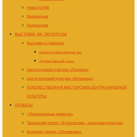
Новости РДК
Видеоархив
Радиоархив
ВЫСТАВКИ, МК, ЭКСКУРСИИ
Выставки и сувениры
Концертно-выставочный зал
Художественный салон
Центр русской культуры «Горлица»
Центр казачьей культуры «Вольница»
ХУДОЖЕСТВЕННАЯ МАСТЕРСКАЯ ЦЕНТРА НАРОДНОЙ
КУЛЬТУРЫ
ПРОЕКТЫ
«Традиционные ремесла»
Творческий проект «В объективе – народная культура»
Интернет проект «Преемники»