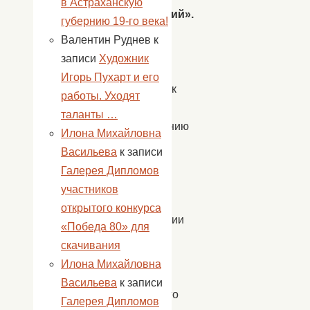
в Астраханскую
поколений».
губернию 19-го века!
Дети
Валентин Руднев
к
вышли
записи
Художник
на
Игорь Пухарт и его
субботник
работы. Уходят
по
таланты …
приведению
Илона Михайловна
в
Васильева
к записи
порядок
Галерея Дипломов
после
участников
зимы
открытого конкурса
территории
«Победа 80» для
Дома
скачивания
культуры
Илона Михайловна
и
Васильева
к записи
памятного
Галерея Дипломов