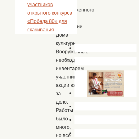
места,
участников
расположенного
открытого конкурса
на
«Победа 80» для
территории
скачивания
Дома
культуры.
Вооруженные
необходимым
инвентарем
участники
акции взялись
за
дело.
Работы
было
много,
но все