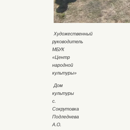
Художественный
руководитель
МБУК
«Центр
народной
культуры»
Дом
культуры
с.
Сокрутовка
Подледнева
А.О.