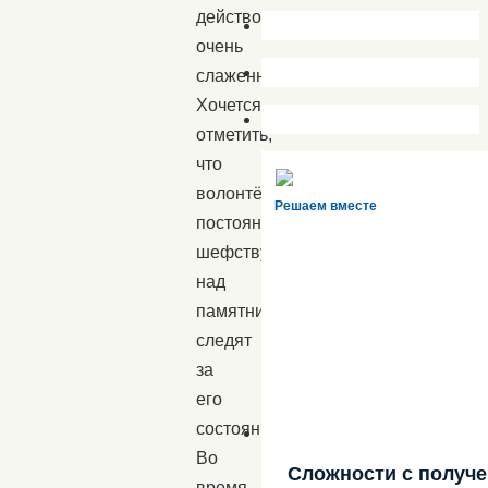
действовали
очень
слаженно.
Хочется
отметить,
что
волонтёры
Решаем вместе
постоянно
шефствуют
над
памятником:
следят
за
его
состоянием.
Во
Сложности с получ
время