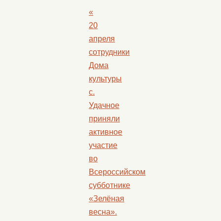
«
20
апреля
сотрудники
Дома
культуры
с.
Удачное
приняли
активное
участие
во
Всероссийском
субботнике
«Зелёная
весна».