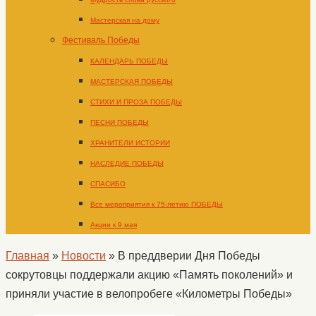
Мастерская на дому
Фестиваль Победы
КАЛЕНДАРЬ ПОБЕДЫ
МАСТЕРСКАЯ ПОБЕДЫ
СТИХИ И ПРОЗА ПОБЕДЫ
ПЕСНИ ПОБЕДЫ
ХРАНИТЕЛИ ИСТОРИИ
НАСЛЕДИЕ ПОБЕДЫ
СПАСИБО
Все мероприятия к 75-летию ПОБЕДЫ
Акции к 9 мая
Главная
»
Новости
»
В преддверии Дня Победы
сокрутовцы поддержали акцию «Память поколений» и
приняли участие в велопробеге «Километры Победы»