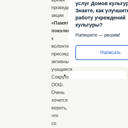
услуг Домов культу
проведения
Знаете, как улучшит
акции
работу учреждений
«Память
культуры?
поколений»
Напишите — решим!
к
волонтерам
Написать
присоединились
активные
учащиеся
Сокрутовской
ООШ.
Очень
хочется
верить,
что
со