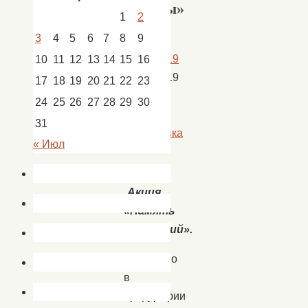
Победы»
1
2
3
4
5
6
7
8
9
23.04.2019
10
11
12
13
14
15
16
23.04.2019
17
18
19
20
21
22
23
Новости
,
24
25
26
27
28
29
30
новости
31
Сокрутовка
« Июл
Акция
«Память
поколений».
Ежегодно
в
преддверии