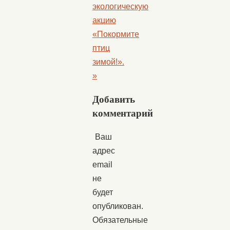
экологическую
акцию
«Покормите
птиц
зимой!».
»
Добавить
комментарий
Ваш
адрес
email
не
будет
опубликован.
Обязательные