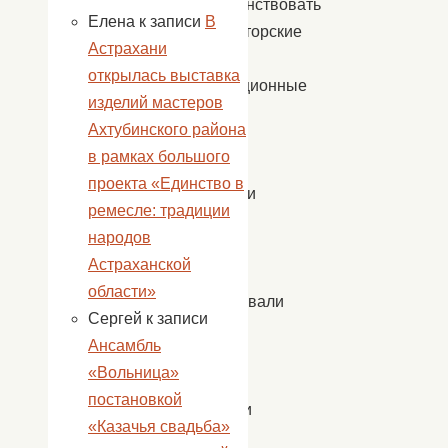
совершенствовать
Елена
к записи
В
конструкторские
Астрахани
и
открылась выставка
аппликационные
изделий мастеров
навыки
Ахтубинского района
и
в рамках большого
умения.
проекта «Единство в
Участники
ремесле: традиции
мастер-
народов
класса
Астраханской
активно
области»
использовали
Сергей
к записи
всю
Ансамбль
широту
«Вольница»
своей
постановкой
фантазии
«Казачья свадьба»
для