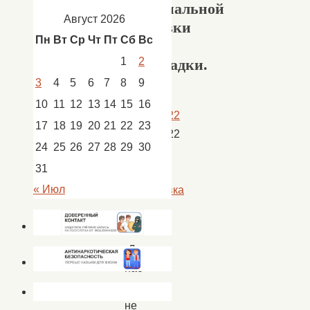
оригинальной
Август 2026
упаковки
Пн
Вт
Ср
Чт
Пт
Сб
Вс
для
1
2
шоколадки.
3
4
5
6
7
8
9
10
11
12
13
14
15
16
25.02.2022
17
18
19
20
21
22
23
25.02.2022
24
25
26
27
28
29
30
Новости
,
31
новости
« Июл
Сокрутовка
Для
нас
важно
не