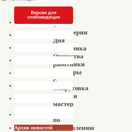
Версия для
слабовидящих
В
преддверии
Дня
защитника
Отечества
работники
культуры
с.
Сокрутовка
провели
мастер
класс
по
изготовлению
Архив новостей