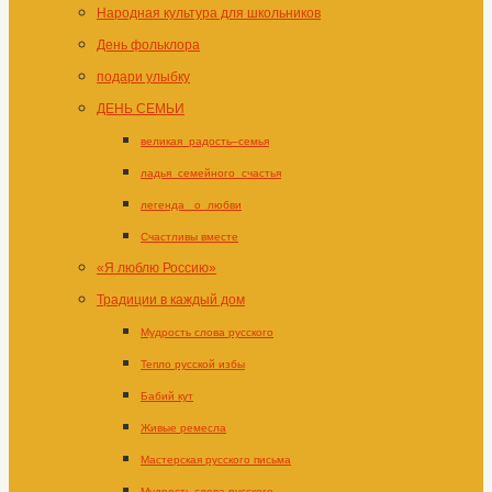
Народная культура для школьников
День фольклора
подари улыбку
ДЕНЬ СЕМЬИ
великая_радость–семья
ладья_семейного_счастья
легенда _о_любви
Счастливы вместе
«Я люблю Россию»
Традиции в каждый дом
Мудрость слова русского
Тепло русской избы
Бабий кут
Живые ремесла
Мастерская русского письма
Мудрость слова русского