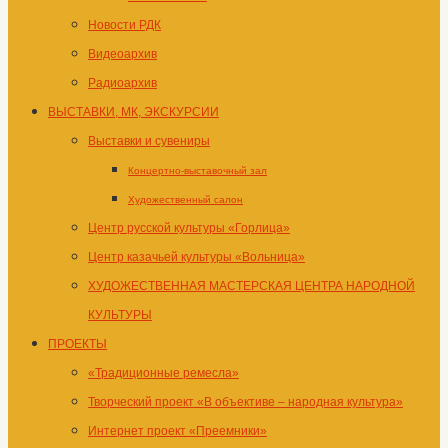
Новости РДК
Видеоархив
Радиоархив
ВЫСТАВКИ, МК, ЭКСКУРСИИ
Выставки и сувениры
Концертно-выставочный зал
Художественный салон
Центр русской культуры «Горлица»
Центр казачьей культуры «Вольница»
ХУДОЖЕСТВЕННАЯ МАСТЕРСКАЯ ЦЕНТРА НАРОДНОЙ
КУЛЬТУРЫ
ПРОЕКТЫ
«Традиционные ремесла»
Творческий проект «В объективе – народная культура»
Интернет проект «Преемники»