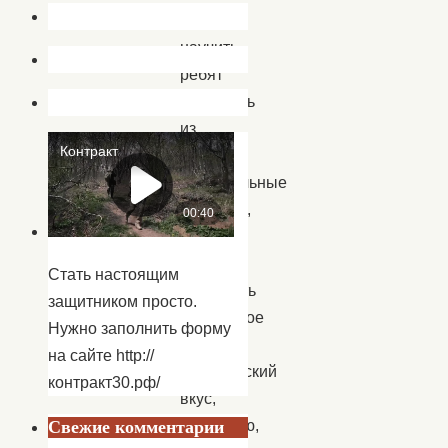
только
научить
ребят
создавать
из
бумаги
оригинальные
упаковки,
но
и
Стать настоящим
развивать
защитником просто.
творческое
Нужно заполнить форму
начало,
на сайте http://
эстетический
контракт30.рф/
вкус,
фантазию,
Свежие комментарии