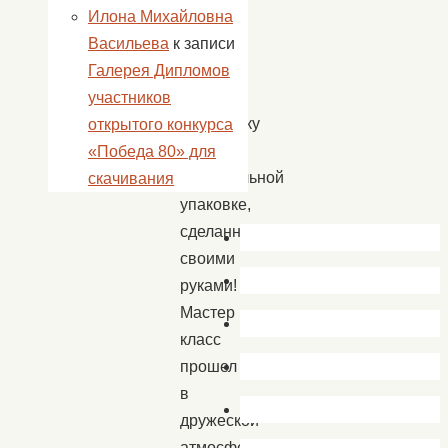
дедушке
Илона Михайловна
получить
Васильева
к записи
23
Галерея Дипломов
февраля
участников
шоколадку
открытого конкурса
в
«Победа 80» для
оригинальной
скачивания
упаковке,
сделанную
своими
руками!
Мастер
класс
прошел
в
дружеской
атмосфере