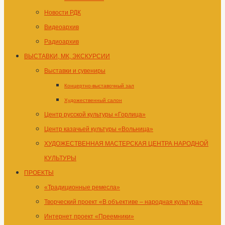
Новости РДК
Видеоархив
Радиоархив
ВЫСТАВКИ, МК, ЭКСКУРСИИ
Выставки и сувениры
Концертно-выставочный зал
Художественный салон
Центр русской культуры «Горлица»
Центр казачьей культуры «Вольница»
ХУДОЖЕСТВЕННАЯ МАСТЕРСКАЯ ЦЕНТРА НАРОДНОЙ
КУЛЬТУРЫ
ПРОЕКТЫ
«Традиционные ремесла»
Творческий проект «В объективе – народная культура»
Интернет проект «Преемники»