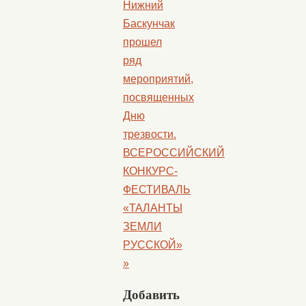
Нижний
Баскунчак
прошел
ряд
мероприятий,
посвященных
Дню
трезвости.
ВСЕРОССИЙСКИЙ
КОНКУРС-
ФЕСТИВАЛЬ
«ТАЛАНТЫ
ЗЕМЛИ
РУССКОЙ»
»
Добавить