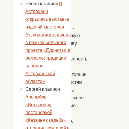
Елена
к записи
В
трезвого
Астрахани
образа
открылась выставка
жизни,
изделий мастеров
пробудить
Ахтубинского района
гражданскую
в рамках большого
инициативу
проекта «Единство в
и
ремесле: традиции
ответственность
народов
в
Астраханской
противостоянии
области»
зависимостям,
Сергей
к записи
развивать
Ансамбль
отрицательное
«Вольница»
отношение
постановкой
к
«Казачья свадьба»
алкоголю,
отправил зрителей в
распитию