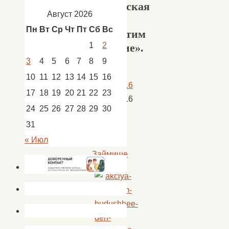
творческая
Август 2026
акция
Пн
Вт
Ср
Чт
Пт
Сб
Вс
«Защитим
1
2
будущие».
3
4
5
6
7
8
9
10
11
12
13
14
15
16
23.12.2016
17
18
19
20
21
22
23
23.12.2016
24
25
26
27
28
29
30
Новости
,
31
новости
« Июл
Пологое
Займище