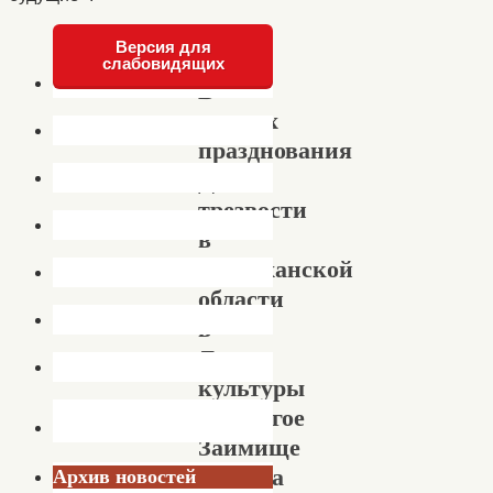
Версия для
слабовидящих
В
рамках
празднования
Дня
трезвости
в
Астраханской
области
в
Доме
культуры
с.Пологое
Займище
прошла
Архив новостей