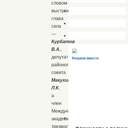
словом
выступили:
глава
села
—
Курбатов
В.А.
,
депутат
Решаем вместе
районого
совета
Макухина
Л.К.
а
член
Международной
академии
трезвости