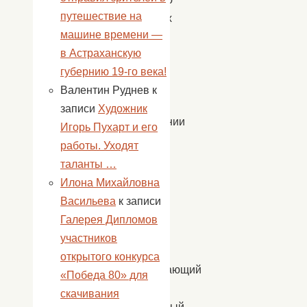
путешествие на
спиртных
машине времени —
напитков
в Астраханскую
в
губернию 19-го века!
целом.
Валентин Руднев
к
На
записи
Художник
протяжении
Игорь Пухарт и его
всей
работы. Уходят
акции,
таланты …
ведущие
Илона Михайловна
вели
Васильева
к записи
разговор
Галерея Дипломов
со
участников
сцены
открытого конкурса
нацеливающий
«Победа 80» для
на
скачивания
позитивный