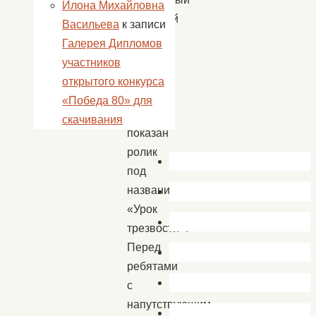
Илона Михайловна
здоровый
Васильева
к записи
образ
Галерея Дипломов
жизни,
участников
на
открытого конкурса
экране
«Победа 80» для
был
скачивания
показан
ролик
под
названием
«Урок
трезвости».
Перед
ребятами
с
напутствующим