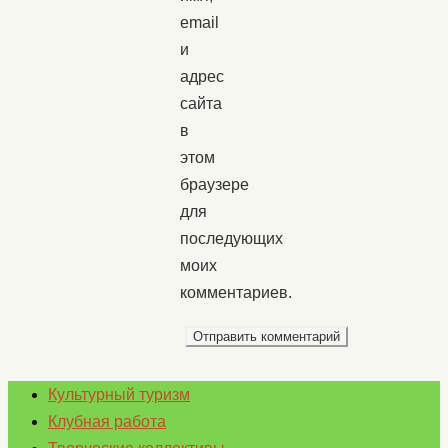
email
и
адрес
сайта
в
этом
браузере
для
последующих
моих
комментариев.
Культурный туризм
Клубная работа