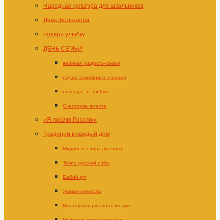
Народная культура для школьников
День фольклора
подари улыбку
ДЕНЬ СЕМЬИ
великая_радость–семья
ладья_семейного_счастья
легенда _о_любви
Счастливы вместе
«Я люблю Россию»
Традиции в каждый дом
Мудрость слова русского
Тепло русской избы
Бабий кут
Живые ремесла
Мастерская русского письма
Мудрость слова русского