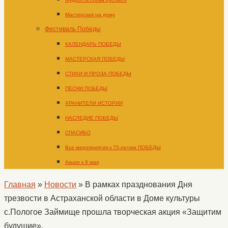
Мастерская на дому
Фестиваль Победы
КАЛЕНДАРЬ ПОБЕДЫ
МАСТЕРСКАЯ ПОБЕДЫ
СТИХИ И ПРОЗА ПОБЕДЫ
ПЕСНИ ПОБЕДЫ
ХРАНИТЕЛИ ИСТОРИИ
НАСЛЕДИЕ ПОБЕДЫ
СПАСИБО
Все мероприятия к 75-летию ПОБЕДЫ
Акции к 9 мая
Главная
»
Новости
»
В рамках празднования Дня
трезвости в Астраханской области в Доме культуры
с.Пологое Займище прошла творческая акция «Защитим
будущие».