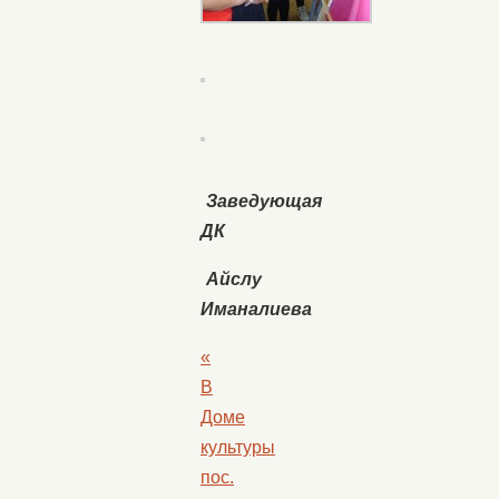
Заведующая
ДК
Айслу
Иманалиева
«
В
Доме
культуры
пос.