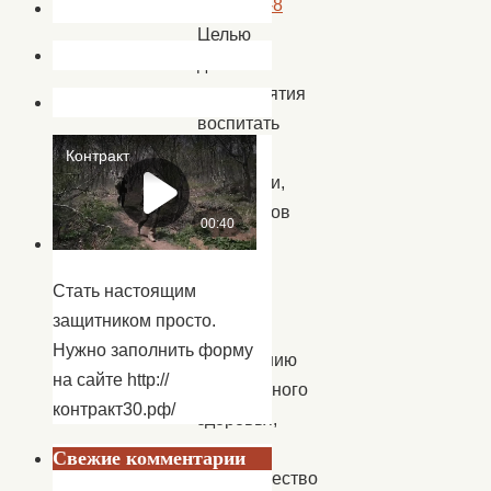
Целью
данного
мероприятия
воспитать
у
молодежи,
подростков
и
детей
Стать настоящим
интерес
защитником просто.
к
Нужно заполнить форму
сохранению
на сайте http://
собственного
контракт30.рф/
здоровья,
показать
Свежие комментарии
преимущество