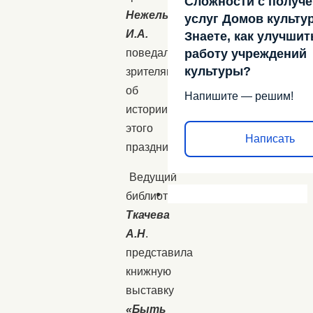
Сложности с получ
Нежельская
услуг Домов культу
И.А.
Знаете, как улучшит
работу учреждений
поведала
культуры?
зрителям
об
Напишите — решим!
истории
этого
Написать
праздника.
Ведущий
библиотекарь
Ткачева
А.Н
.
представила
книжную
выставку
«Быть