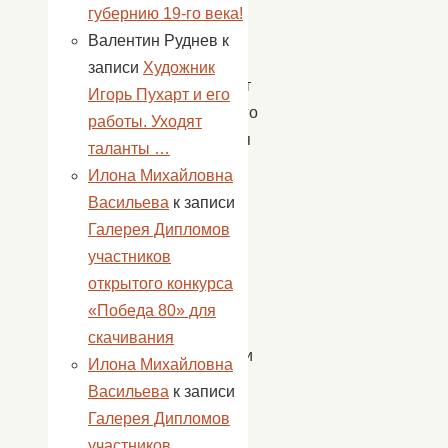
КПРФ
губернию 19-го века!
Федоров
Валентин Руднев
к
В.П.,
записи
Художник
и депутат
Игорь Пухарт и его
районного
работы. Уходят
собрания
таланты …
Кряжев
Илона Михайловна
В.И.,
Васильева
к записи
пожелав
Галерея Дипломов
всем
участников
крепкого
открытого конкурса
здоровья
«Победа 80» для
и
скачивания
стойкости
Илона Михайловна
духа.
Васильева
к записи
Галерея Дипломов
В
участников