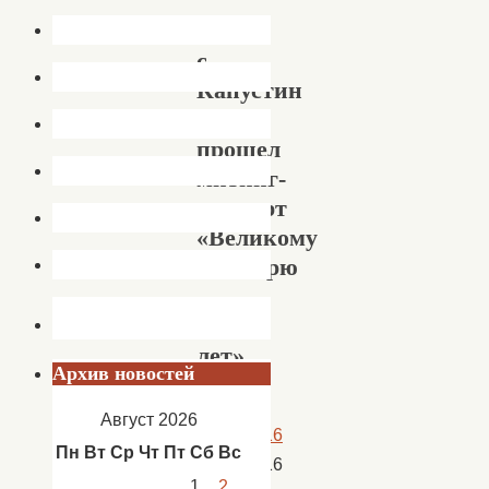
В
с.
Капустин
Яр
прошел
митинг-
концерт
«Великому
Октябрю
—
99
лет»
Архив новостей
Август 2026
07.11.2016
Пн
Вт
Ср
Чт
Пт
Сб
Вс
07.11.2016
1
2