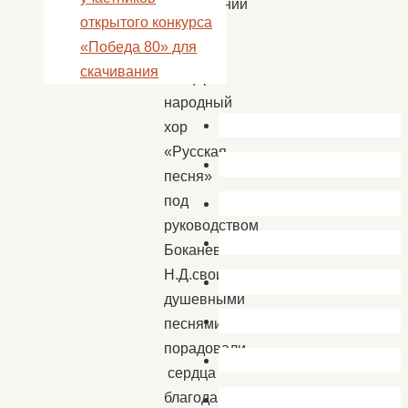
завершении
открытого конкурса
митинга
«Победа 80» для
–
скачивания
концерта
народный
хор
«Русская
песня»
под
руководством
Боканевой
Н.Д.своими
душевными
песнями
порадовали
сердца
благодарных