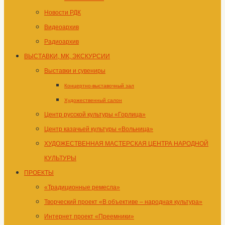
Новости РДК
Видеоархив
Радиоархив
ВЫСТАВКИ, МК, ЭКСКУРСИИ
Выставки и сувениры
Концертно-выставочный зал
Художественный салон
Центр русской культуры «Горлица»
Центр казачьей культуры «Вольница»
ХУДОЖЕСТВЕННАЯ МАСТЕРСКАЯ ЦЕНТРА НАРОДНОЙ
КУЛЬТУРЫ
ПРОЕКТЫ
«Традиционные ремесла»
Творческий проект «В объективе – народная культура»
Интернет проект «Преемники»