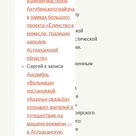
изделий мастеров
ю
Ахтубинского района
годовщину
в рамках большого
Великой
проекта «Единство в
Октябрьской
ремесле: традиции
Социалистической
народов
революции.
Астраханской
С
области»
приветственным
Сергей
к записи
словом
Ансамбль
к
«Вольница»
землякам
постановкой
обратился
«Казачья свадьба»
секретарь
отправил зрителей в
капустиноярского
путешествие на
первичного
машине времени —
отделения
в Астраханскую