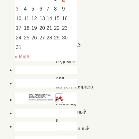
Новости
,
3
4
5
6
7
8
9
новости
Кап.
10
11
12
13
14
15
16
Яр
17
18
19
20
21
22
23
24
25
26
27
28
29
30
31
День
« Июл
седьмое
ноября
для
капустиноярцев,
по
особому,
праздничный
и
традиционный.