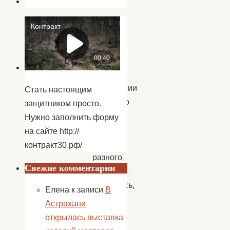
Вот
и
в
этот
раз
в
помещении
Стать настоящим
сельского
защитником просто.
Дома
Нужно заполнить форму
культуры
на сайте http://
люди
контракт30.рф/
разного
Свежие комментарии
возраста
собрались,
Елена
к записи
В
чтобы
Астрахани
отметить
открылась выставка
99-