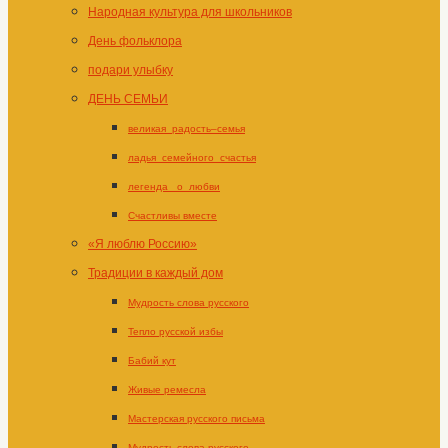
Народная культура для школьников
День фольклора
подари улыбку
ДЕНЬ СЕМЬИ
великая_радость–семья
ладья_семейного_счастья
легенда _о_любви
Счастливы вместе
«Я люблю Россию»
Традиции в каждый дом
Мудрость слова русского
Тепло русской избы
Бабий кут
Живые ремесла
Мастерская русского письма
Мудрость слова русского