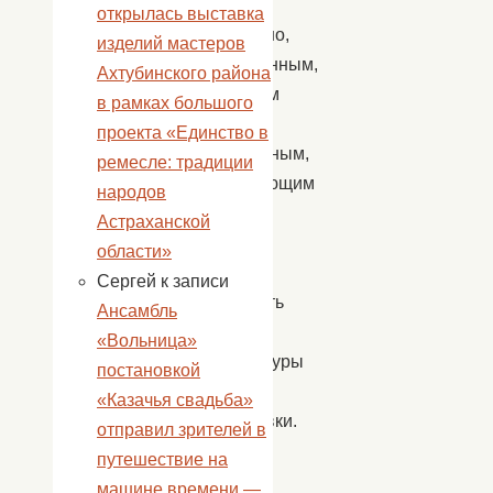
он,
открылась выставка
бесспорно,
изделий мастеров
современным,
Ахтубинского района
красивым
в рамках большого
и
проекта «Единство в
комфортным,
ремесле: традиции
позволяющим
народов
на
Астраханской
должном
области»
уровне
Сергей
к записи
проводить
Ансамбль
уроки
«Вольница»
физкультуры
постановкой
и
«Казачья свадьба»
тренировки.
отправил зрителей в
По
путешествие на
случаю
машине времени —