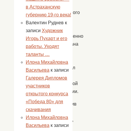
открытия
в Астраханскую
спортивного
губернию 19-го века!
зала,
Валентин Руднев
к
была
записи
Художник
торжественно
Игорь Пухарт и его
перерезана
работы. Уходят
ленточка
таланты …
и
Илона Михайловна
прозвучал
Васильева
к записи
гимн
Галерея Дипломов
Российской
участников
Федерации.
открытого конкурса
«Победа 80» для
Коллектив
скачивания
Дома
Илона Михайловна
культуры,
Васильева
к записи
артисты