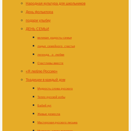
Народная культура для школьников
День фольклора
подари улыбку
ДЕНЬ СЕМЬИ
великая_радость–семья
ладья_семейного_счастья
легенда _о_любви
Счастливы вместе
«Я люблю Россию»
Традиции в каждый дом
Мудрость слова русского
Тепло русской избы
Бабий кут
Живые ремесла
Мастерская русского письма
Мудрость слова русского