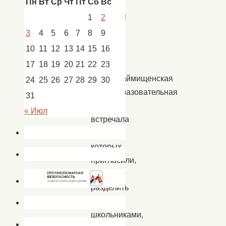
Пн
Вт
Ср
Чт
Пт
Сб
Вс
Пологое
Займище
1
2
3
4
5
6
7
8
9
10
11
12
13
14
15
16
22
17
18
19
20
21
22
23
февраля
Пологозаймищенская
24
25
26
27
28
29
30
Общеобразовательная
31
школа
« Июл
встречала
гостей,
которых
пригласили,
чтобы
разделить
со
школьниками,