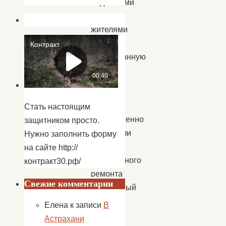
педагогами
и
жителями
села
долгожданную
радость.
В
школе
Стать настоящим
торжественно
защитником просто.
открывали
Нужно заполнить форму
после
на сайте http://
капитального
контракт30.рф/
ремонта
Свежие комментарии
спортивный
зал.
Елена
к записи
В
Стал
Астрахани