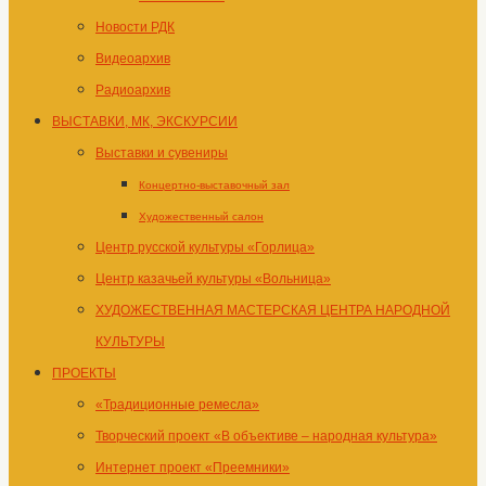
Новости РДК
Видеоархив
Радиоархив
ВЫСТАВКИ, МК, ЭКСКУРСИИ
Выставки и сувениры
Концертно-выставочный зал
Художественный салон
Центр русской культуры «Горлица»
Центр казачьей культуры «Вольница»
ХУДОЖЕСТВЕННАЯ МАСТЕРСКАЯ ЦЕНТРА НАРОДНОЙ
КУЛЬТУРЫ
ПРОЕКТЫ
«Традиционные ремесла»
Творческий проект «В объективе – народная культура»
Интернет проект «Преемники»