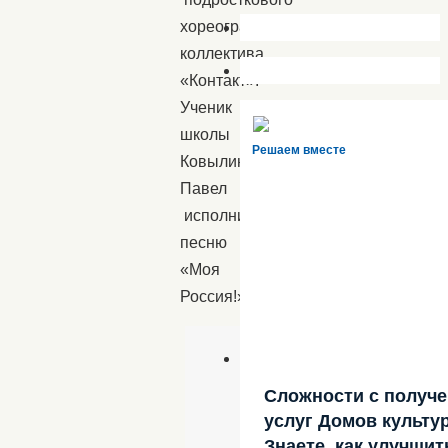
хореографического
коллектива
«Контакт».
Ученик
школы
Решаем вместе
Ковылин
Павел
исполнил
песню
«Моя
Россия!».
Сложности с получ
услуг Домов культу
Знаете, как улучшит