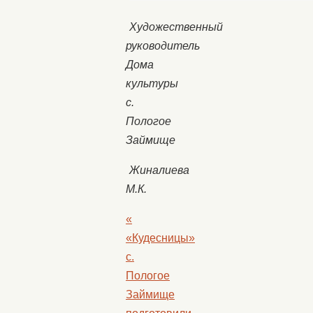
Художественный
руководитель
Дома
культуры
с.
Пологое
Займище
Жиналиева
М.К.
«
«Кудесницы»
с.
Пологое
Займище