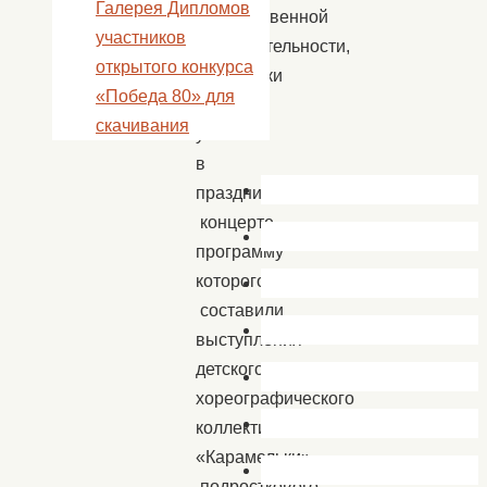
Галерея Дипломов
художественной
участников
самодеятельности,
открытого конкурса
школьники
«Победа 80» для
приняли
скачивания
участие
в
праздничном
концерте,
программу
которого
составили
выступления
детского
хореографического
коллектива
«Карамельки»,
подросткового