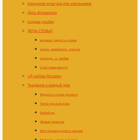
Народная культура для школьников
День фольклора
подари улыбку
ДЕНЬ СЕМЬИ
великая_радость–семья
ладья_семейного_счастья
легенда _о_любви
Счастливы вместе
«Я люблю Россию»
Традиции в каждый дом
Мудрость слова русского
Тепло русской избы
Бабий кут
Живые ремесла
Мастерская русского письма
Мудрость слова русского