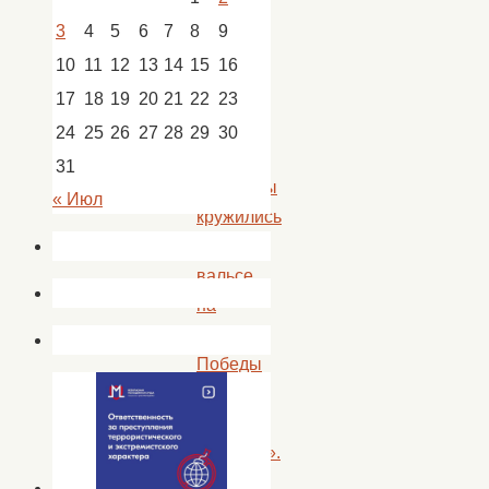
новости
3
4
5
6
7
8
9
Кап.
Яр
10
11
12
13
14
15
16
17
18
19
20
21
22
23
24
25
26
27
28
29
30
«
31
Ветераны
« Июл
кружились
в
вальсе
на
балу
Победы
«С
днем
Победы!».
Мастер