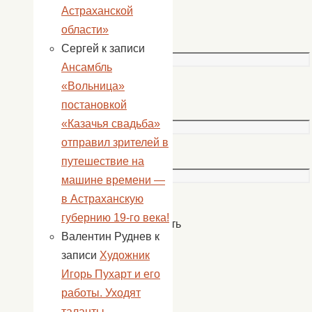
Астраханской
Имя
области»
*
Сергей
к записи
Ансамбль
«Вольница»
Email
постановкой
*
«Казачья свадьба»
отправил зрителей в
Сайт
путешествие на
машине времени —
в Астраханскую
губернию 19-го века!
Сохранить
Валентин Руднев
к
моё
записи
Художник
имя,
Игорь Пухарт и его
email
работы. Уходят
и
таланты …