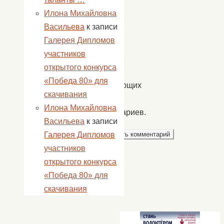
адрес
Илона Михайловна
сайта
Васильева
к записи
в
Галерея Дипломов
этом
участников
браузере
открытого конкурса
для
«Победа 80» для
последующих
скачивания
моих
Илона Михайловна
комментариев.
Васильева
к записи
Галерея Дипломов
участников
открытого конкурса
«Победа 80» для
скачивания