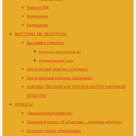
Новости РДК
Видеоархив
Радиоархив
ВЫСТАВКИ, МК, ЭКСКУРСИИ
Выставки и сувениры
Концертно-выставочный зал
Художественный салон
Центр русской культуры «Горлица»
Центр казачьей культуры «Вольница»
ХУДОЖЕСТВЕННАЯ МАСТЕРСКАЯ ЦЕНТРА НАРОДНОЙ
КУЛЬТУРЫ
ПРОЕКТЫ
«Традиционные ремесла»
Творческий проект «В объективе – народная культура»
Интернет проект «Преемники»