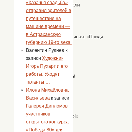
«Казачья свадьба»
приглашали
отправил зрителей в
весну
путешествие на
в
машине времени —
гости,
в Астраханскую
приговаривая: «Приди
губернию 19-го века!
к
Валентин Руднев
к
нам
записи
Художник
весна
Игорь Пухарт и его
со
работы. Уходят
радостью!
таланты …
с
Илона Михайловна
великою
Васильева
к записи
к
Галерея Дипломов
нам
участников
милостью!»
открытого конкурса
В
«Победа 80» для