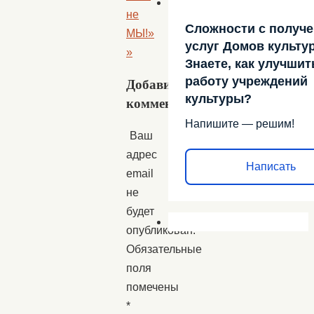
не
Сложности с получ
МЫ!»
услуг Домов культу
»
Знаете, как улучшит
работу учреждений
Добавить
культуры?
комментарий
Напишите — решим!
Ваш
адрес
Написать
email
не
будет
опубликован.
Обязательные
поля
помечены
*