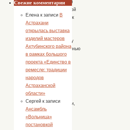
аналогом
Свежие комментарии
пальмовой
Елена
к записи
В
ветви. Так
Астрахани
как
открылась выставка
к
изделий мастеров
вербному
Ахтубинского района
воскресенью
в рамках большого
кликали
проекта «Единство в
весну,
ремесле: традиции
конечно
народов
же,
Астраханской
и
области»
наши
Сергей
к записи
участники,
Ансамбль
встав
«Вольница»
в
постановкой
хоровод,