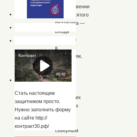
возникновении
двунадесятого
праздника —
Входа
Господня
в
Иерусалим,
а
так
же
о
Стать настоящим
магических
защитником просто.
свойствах
Нужно заполнить форму
вербы
на сайте http://
—
контракт30.рф/
северным