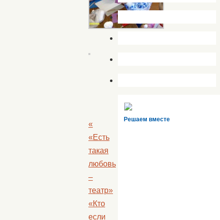
                        
Решаем вместе
«
«Есть
такая
любовь
–
театр»
«Кто
если