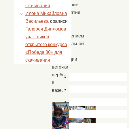
завершение
скачивания
мероприятия
Илона Михайловна
ребята
Васильева
к записи
занялись
Галерея Дипломов
изготовлением
участников
замечательной
открытого конкурса
поделки-
«Победа 80» для
аппликации
скачивания
веточки
вербы
в
вазе.