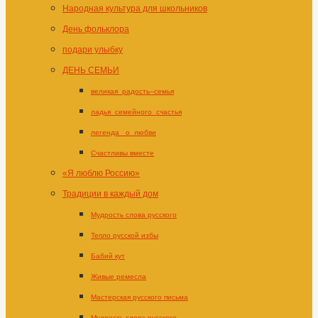
Народная культура для школьников
День фольклора
подари улыбку
ДЕНЬ СЕМЬИ
великая_радость–семья
ладья_семейного_счастья
легенда _о_любви
Счастливы вместе
«Я люблю Россию»
Традиции в каждый дом
Мудрость слова русского
Тепло русской избы
Бабий кут
Живые ремесла
Мастерская русского письма
Мудрость слова русского