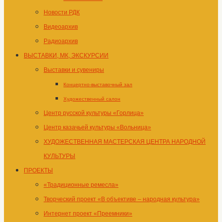
Новости РДК
Видеоархив
Радиоархив
ВЫСТАВКИ, МК, ЭКСКУРСИИ
Выставки и сувениры
Концертно-выставочный зал
Художественный салон
Центр русской культуры «Горлица»
Центр казачьей культуры «Вольница»
ХУДОЖЕСТВЕННАЯ МАСТЕРСКАЯ ЦЕНТРА НАРОДНОЙ
КУЛЬТУРЫ
ПРОЕКТЫ
«Традиционные ремесла»
Творческий проект «В объективе – народная культура»
Интернет проект «Преемники»