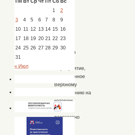
Пн
Вт
Ср
Чт
Пт
Сб
Вс
22
1
2
апреля
в
3
4
5
6
7
8
9
Доме
10
11
12
13
14
15
16
культуры
17
18
19
20
21
22
23
села
24
25
26
27
28
29
30
Покровка
31
прошло
« Июл
мероприятие,
посвященное
Вербному
Воскресению
на
котором
было
рассказано
и
о