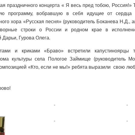
щая праздничного концерта « Я весь пред тобою, Россия!» 
ную программу, вобравшую в себя идущие от сердца
ого хора «Русская песня» (руководитель Боканева Н.Д., 
отворные строки о России и родном крае в исполнен
 Дарьи, Гурова Олега.
тами и криками «Браво» встретили капустиноярцы т
Дома культуры села Пологое Займище (руководитель Мос
мпозицией «Кто, если не мы!» ребята выразили свою люб
рово!