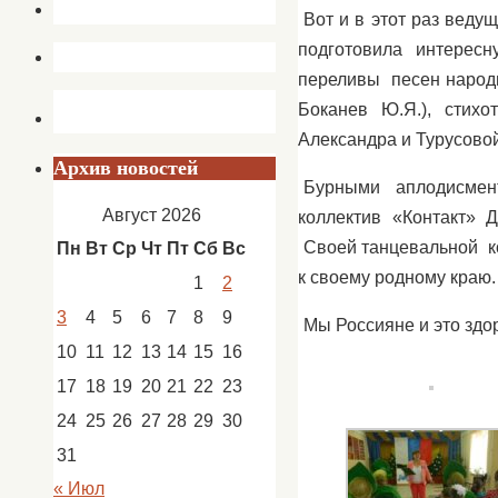
Вот и в этот раз веду
подготовила интерес
переливы песен народн
Боканев Ю.Я.), стих
Александра и Турусовой
Архив новостей
Бурными аплодисмен
Август 2026
коллектив «Контакт» 
Своей танцевальной ко
Пн
Вт
Ср
Чт
Пт
Сб
Вс
к своему родному краю.
1
2
3
4
5
6
7
8
9
Мы Россияне и это здо
10
11
12
13
14
15
16
17
18
19
20
21
22
23
24
25
26
27
28
29
30
31
« Июл