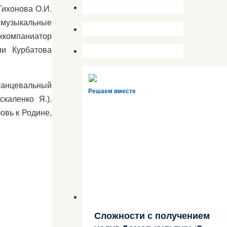
Тихонова О.И.
 музыкальные
аккомпаниатор
ии Курбатова
анцевальный
Решаем вместе
каленко Я.).
овь к Родине,
Сложности с получением