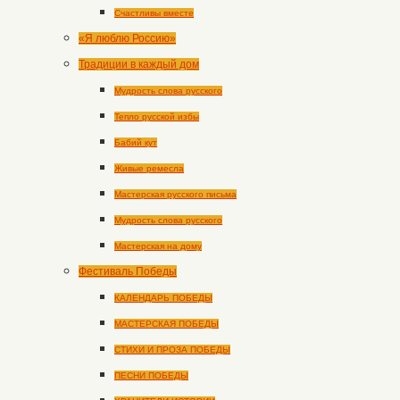
Счастливы вместе
«Я люблю Россию»
Традиции в каждый дом
Мудрость слова русского
Тепло русской избы
Бабий кут
Живые ремесла
Мастерская русского письма
Мудрость слова русского
Мастерская на дому
Фестиваль Победы
КАЛЕНДАРЬ ПОБЕДЫ
МАСТЕРСКАЯ ПОБЕДЫ
СТИХИ И ПРОЗА ПОБЕДЫ
ПЕСНИ ПОБЕДЫ