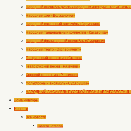
Народный ансамбль русских народных инструментов «Сказы»
Народный хор «Волжаночка»
Народный вокальный ансамбль «Гармония»
Народный танцевальный коллектив «Касаточка»
Народный фольклорный ансамбль «Смирички»
Народный театр «Эксперимент»
Театральный коллектив «Сказка»
Театр русской песни «Разгуляй»
Хоровой коллектив «Россияне»
Фольклорный ансамбль «Сударушки»
НАРОДНЫЙ АНСАМБЛЬ РУССКОЙ ПЕСНИ «БЛАГОВЕСТНИЦ
Дома культуры
Новости
Все новости
новости Батаевка