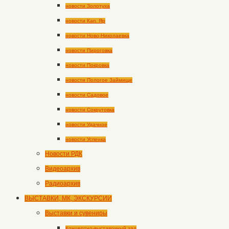
новости Золотуха
новости Кап. Яр
новости Ново-Николаевка
новости Пироговка
новости Покровка
новости Пологое Займище
новости Садовое
новости Сокрутовка
новости Удачное
новости Успенка
Новости РДК
Видеоархив
Радиоархив
ВЫСТАВКИ, МК, ЭКСКУРСИИ
Выставки и сувениры
Концертно-выставочный зал