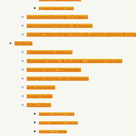
Художественный салон
Центр русской культуры «Горлица»
Центр казачьей культуры «Вольница»
ХУДОЖЕСТВЕННАЯ МАСТЕРСКАЯ ЦЕНТРА НАРОДНОЙ КУЛ
ПРОЕКТЫ
«Традиционные ремесла»
Творческий проект «В объективе – народная культура»
Интернет проект «Преемники»
Народная культура для школьников
День фольклора
подари улыбку
ДЕНЬ СЕМЬИ
великая_радость–семья
ладья_семейного_счастья
легенда _о_любви