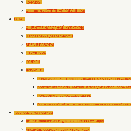
Конкурсы
Фестиваль «СТЕПНАЯ ГОРЛИНКА»
О НАС
О ЦЕНТРЕ НАРОДНОЙ КУЛЬТУРЫ
Направления деятельности
ВРЕМЯ РАБОТЫ
СТРУКТУРА
УСЛУГИ
Документы
ПОЛИТИКА ОБРАБОТКИ ПЕРСОНАЛЬНЫХ ДАННЫХ ПОЛЬЗОВА
ПОЛОЖЕНИЯ ОБ ОГРАНИЧЕНИИ И ПОРЯДКЕ ИСПОЛЬЗОВАНИЯ
ПОЛЬЗОВАТЕЛЬСКОЕ СОГЛАШЕНИЕ
Согласие на обработку персональных данных посетителей сайт
Творческие коллективы
Детско-юношеская студия фольклора «Утица»
Ансамбль казачьей песни «Вольница»