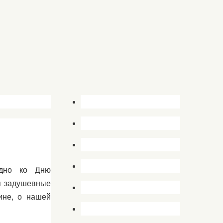
одно ко Дню
я задушевные
ине, о нашей