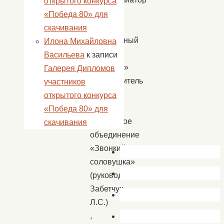
открытого конкурса
Кудинов
«Победа 80» для
А.И.),
скачивания
театральный
Илона Михайловна
кружок
Васильева
к записи
«Эмоция»
Галерея Дипломов
(руководитель
участников
Дуюнова
открытого конкурса
М.А.),
«Победа 80» для
творческое
скачивания
объединение
«Звонкий
соловушка»
(руководитель
Забетчук
Л.С.)
,