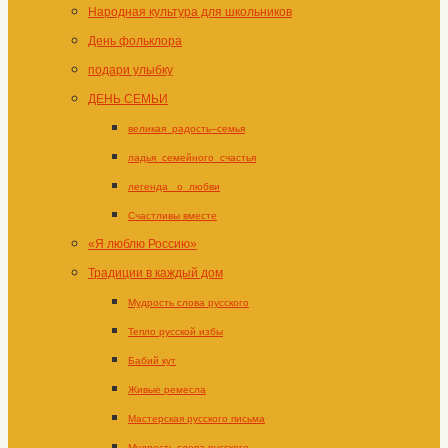
Народная культура для школьников
День фольклора
подари улыбку
ДЕНЬ СЕМЬИ
великая_радость–семья
ладья_семейного_счастья
легенда _о_любви
Счастливы вместе
«Я люблю Россию»
Традиции в каждый дом
Мудрость слова русского
Тепло русской избы
Бабий кут
Живые ремесла
Мастерская русского письма
Мудрость слова русского