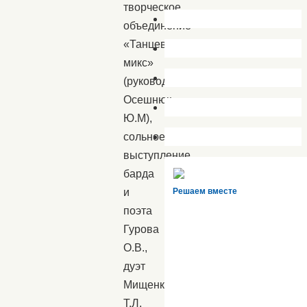
творческое
объединение
«Танцевальный
микс»
(руководитель
Осешнюк
Ю.М),
сольное
выступление
барда
и
Решаем вместе
поэта
Гурова
О.В.,
дуэт
Мищенко
Т.Л.