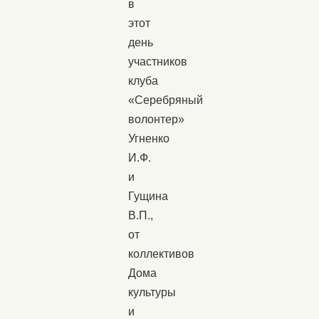
в
этот
день
участников
клуба
«Серебряный
волонтер»
Угненко
И.Ф.
и
Гущина
В.П.,
от
коллективов
Дома
культуры
и