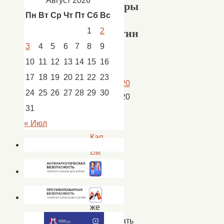
Август 2026
культуры
Пн
Вт
Ср
Чт
Пт
Сб
Вс
с.
1
2
Капустин
Яр.
3
4
5
6
7
8
9
10
11
12
13
14
15
16
17
18
19
20
21
22
23
26.02.2020
24
25
26
27
28
29
30
26.02.2020
31
Новости
,
« Июл
новости
Кап.
Яр
Чем
же
порадовать