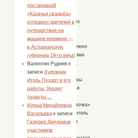
ярких
постановкой
и
«Казачья свадьба»
красочных
отправил зрителей в
номеров
путешествие на
было
машине времени —
подготовлено
в Астраханскую
участниками
губернию 19-го века!
концерта.
Валентин Руднев
к
Это
записи
Художник
коллективы
Игорь Пухарт и его
вокальная
работы. Уходят
группа
таланты …
«Россияночка»
Илона Михайловна
(руководитель
Васильева
к записи
Боканева
Галерея Дипломов
Н.Д.
участников
аккомпаниатор