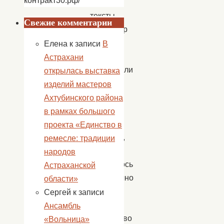
контракт30.рф/
учили
тексты
Свежие комментарии
миниатюр
и
Елена
к записи
В
сценок,
Астрахани
разучивали
открылась выставка
песни
изделий мастеров
и
Ахтубинского района
танцы.
в рамках большого
Очень
проекта «Единство в
хотелось,
ремесле: традиции
чтобы
народов
получилось
Астраханской
празднично
области»
и
Сергей
к записи
весело.
Ансамбль
Множество
«Вольница»