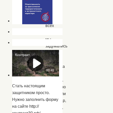
пап,
дедушек
и
всех
мужчин
мы
задумались
задолго
до
праздника
23
февраля.
Стать настоящим
Тщательно
защитником просто.
подбирали
Нужно заполнить форму
репертуар,
на сайте http://
костюмы,