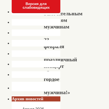
Версия для
слабовидящих
Замечательным
подарком
мужчинам
к
23
февраля
стал
праздничный
концерт
«Это
гордое
имя
мужчина!»
в
Архив новостей
Доме