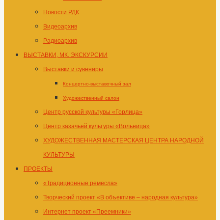
Новости РДК
Видеоархив
Радиоархив
ВЫСТАВКИ, МК, ЭКСКУРСИИ
Выставки и сувениры
Концертно-выставочный зал
Художественный салон
Центр русской культуры «Горлица»
Центр казачьей культуры «Вольница»
ХУДОЖЕСТВЕННАЯ МАСТЕРСКАЯ ЦЕНТРА НАРОДНОЙ
КУЛЬТУРЫ
ПРОЕКТЫ
«Традиционные ремесла»
Творческий проект «В объективе – народная культура»
Интернет проект «Преемники»