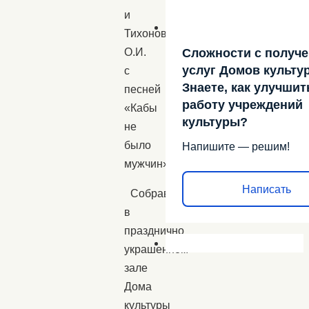
и
Тихонова
О.И.
Сложности с получ
услуг Домов культу
с
Знаете, как улучшит
песней
работу учреждений
«Кабы
культуры?
не
было
Напишите — решим!
мужчин».
Написать
Собравшихся
в
празднично
украшенном
зале
Дома
культуры