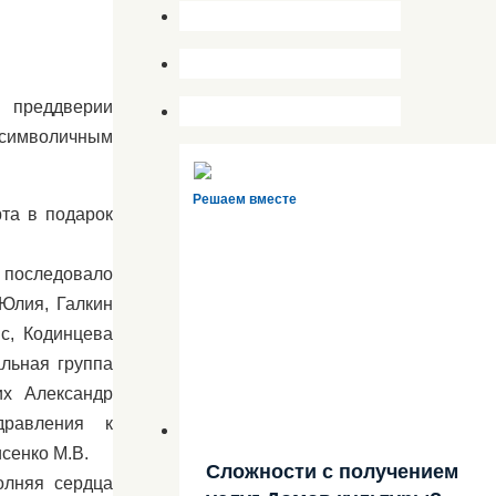
преддверии
 символичным
Решаем вместе
та в подарок
 последовало
 Юлия, Галкин
с, Кодинцева
альная группа
их Александр
дравления к
сенко М.В.
Сложности с получением
олняя сердца