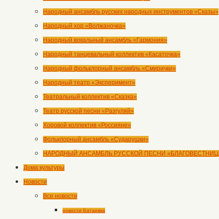
Народный ансамбль русских народных инструментов «Сказы»
Народный хор «Волжаночка»
Народный вокальный ансамбль «Гармония»
Народный танцевальный коллектив «Касаточка»
Народный фольклорный ансамбль «Смирички»
Народный театр «Эксперимент»
Театральный коллектив «Сказка»
Театр русской песни «Разгуляй»
Хоровой коллектив «Россияне»
Фольклорный ансамбль «Сударушки»
НАРОДНЫЙ АНСАМБЛЬ РУССКОЙ ПЕСНИ «БЛАГОВЕСТНИЦ
Дома культуры
Новости
Все новости
новости Батаевка