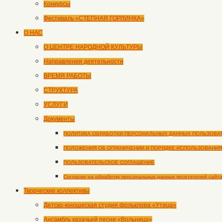
Конкурсы
Фестиваль «СТЕПНАЯ ГОРЛИНКА»
О НАС
О ЦЕНТРЕ НАРОДНОЙ КУЛЬТУРЫ
Направления деятельности
ВРЕМЯ РАБОТЫ
СТРУКТУРА
УСЛУГИ
Документы
ПОЛИТИКА ОБРАБОТКИ ПЕРСОНАЛЬНЫХ ДАННЫХ ПОЛЬЗОВА
ПОЛОЖЕНИЯ ОБ ОГРАНИЧЕНИИ И ПОРЯДКЕ ИСПОЛЬЗОВАНИЯ
ПОЛЬЗОВАТЕЛЬСКОЕ СОГЛАШЕНИЕ
Согласие на обработку персональных данных посетителей сайт
Творческие коллективы
Детско-юношеская студия фольклора «Утица»
Ансамбль казачьей песни «Вольница»