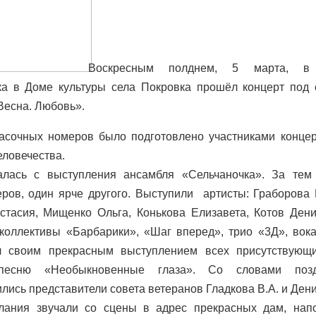
Воскресным полднем, 5 марта, в 
ка в Доме культуры села Покровка прошёл концерт под
есна. Любовь».
асочных номеров было подготовлено участниками концер
еловечества.
алась с выступления ансамбля «Сельчаночка». За тем
ров, один ярче другого. Выступили артисты: Граборова
стасия, Мищенко Ольга, Конькова Елизавета, Котов Дени
коллективы «Барбарики», «Шаг вперед», трио «3Д», вок
л своим прекрасным выступлением всех присутствующ
песню «Необыкновенные глаза». Со словами поз
ись представители совета ветеранов Гладкова В.А. и Дени
лания звучали со сцены в адрес прекрасных дам, нап