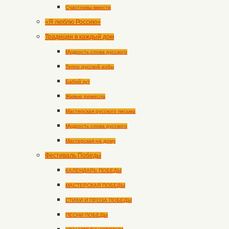
Счастливы вместе
«Я люблю Россию»
Традиции в каждый дом
Мудрость слова русского
Тепло русской избы
Бабий кут
Живые ремесла
Мастерская русского письма
Мудрость слова русского
Мастерская на дому
Фестиваль Победы
КАЛЕНДАРЬ ПОБЕДЫ
МАСТЕРСКАЯ ПОБЕДЫ
СТИХИ И ПРОЗА ПОБЕДЫ
ПЕСНИ ПОБЕДЫ