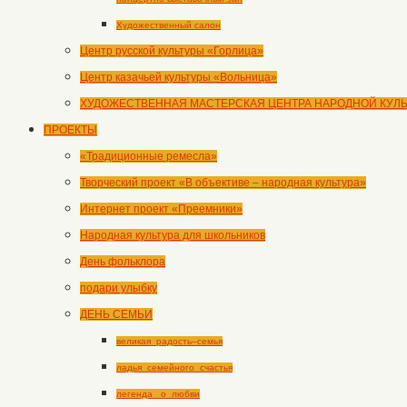
Художественный салон
Центр русской культуры «Горлица»
Центр казачьей культуры «Вольница»
ХУДОЖЕСТВЕННАЯ МАСТЕРСКАЯ ЦЕНТРА НАРОДНОЙ КУЛ
ПРОЕКТЫ
«Традиционные ремесла»
Творческий проект «В объективе – народная культура»
Интернет проект «Преемники»
Народная культура для школьников
День фольклора
подари улыбку
ДЕНЬ СЕМЬИ
великая_радость–семья
ладья_семейного_счастья
легенда _о_любви