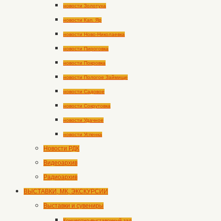
новости Золотуха
новости Кап. Яр
новости Ново-Николаевка
новости Пироговка
новости Покровка
новости Пологое Займище
новости Садовое
новости Сокрутовка
новости Удачное
новости Успенка
Новости РДК
Видеоархив
Радиоархив
ВЫСТАВКИ, МК, ЭКСКУРСИИ
Выставки и сувениры
Концертно-выставочный зал