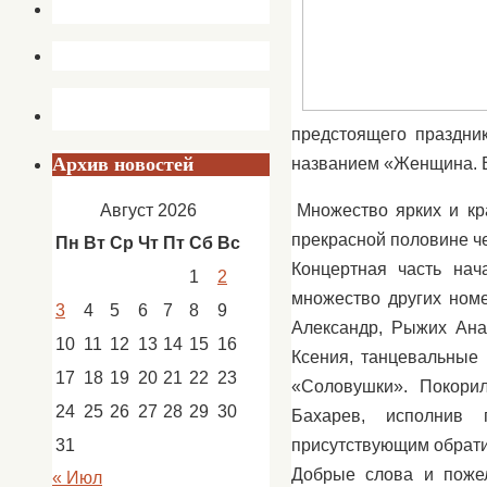
предстоящего праздни
Архив новостей
названием «Женщина. В
Множество ярких и кр
Август 2026
прекрасной половине ч
Пн
Вт
Ср
Чт
Пт
Сб
Вс
Концертная часть нач
1
2
множество других номе
3
4
5
6
7
8
9
Александр, Рыжих Ана
10
11
12
13
14
15
16
Ксения, танцевальные 
17
18
19
20
21
22
23
«Соловушки». Покори
24
25
26
27
28
29
30
Бахарев, исполнив 
присутствующим обратил
31
Добрые слова и поже
« Июл