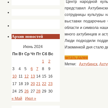
Центр народной куль
представил Ахтубинс
сотрудницы культуры н
выставки подарочные 
области и символа наш
много ахтубинцев и аст
Архив новостей
Люди подходили подде
Июнь 2024
Изюминкой дня стало д
Пн
Вт
Ср
Чт
Пт
Сб
Вс
читать далее
1
2
Метки:
Ахтубинск
,
Ахту
3
4
5
6
7
8
9
10
11
12
13
14
15
16
17
18
19
20
21
22
23
24
25
26
27
28
29
30
« Май
Июл »