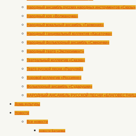
Народный ансамбль русских народных инструментов «Сказы»
Народный хор «Волжаночка»
Народный вокальный ансамбль «Гармония»
Народный танцевальный коллектив «Касаточка»
Народный фольклорный ансамбль «Смирички»
Народный театр «Эксперимент»
Театральный коллектив «Сказка»
Театр русской песни «Разгуляй»
Хоровой коллектив «Россияне»
Фольклорный ансамбль «Сударушки»
НАРОДНЫЙ АНСАМБЛЬ РУССКОЙ ПЕСНИ «БЛАГОВЕСТНИЦ
Дома культуры
Новости
Все новости
новости Батаевка