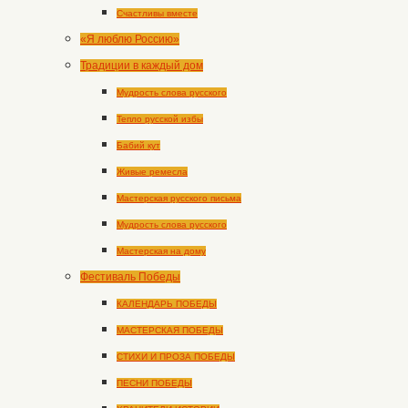
Счастливы вместе
«Я люблю Россию»
Традиции в каждый дом
Мудрость слова русского
Тепло русской избы
Бабий кут
Живые ремесла
Мастерская русского письма
Мудрость слова русского
Мастерская на дому
Фестиваль Победы
КАЛЕНДАРЬ ПОБЕДЫ
МАСТЕРСКАЯ ПОБЕДЫ
СТИХИ И ПРОЗА ПОБЕДЫ
ПЕСНИ ПОБЕДЫ