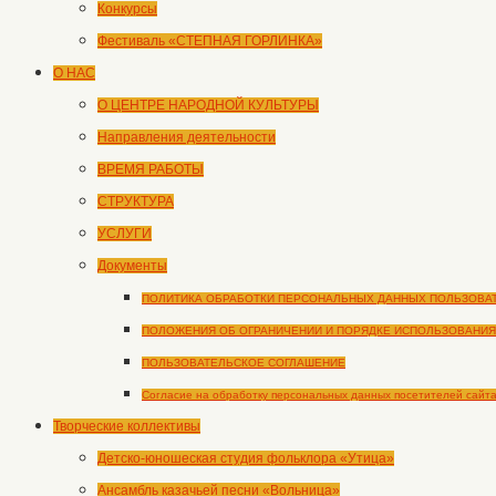
Конкурсы
Фестиваль «СТЕПНАЯ ГОРЛИНКА»
О НАС
О ЦЕНТРЕ НАРОДНОЙ КУЛЬТУРЫ
Направления деятельности
ВРЕМЯ РАБОТЫ
СТРУКТУРА
УСЛУГИ
Документы
ПОЛИТИКА ОБРАБОТКИ ПЕРСОНАЛЬНЫХ ДАННЫХ ПОЛЬЗОВА
ПОЛОЖЕНИЯ ОБ ОГРАНИЧЕНИИ И ПОРЯДКЕ ИСПОЛЬЗОВАНИЯ
ПОЛЬЗОВАТЕЛЬСКОЕ СОГЛАШЕНИЕ
Согласие на обработку персональных данных посетителей сайт
Творческие коллективы
Детско-юношеская студия фольклора «Утица»
Ансамбль казачьей песни «Вольница»