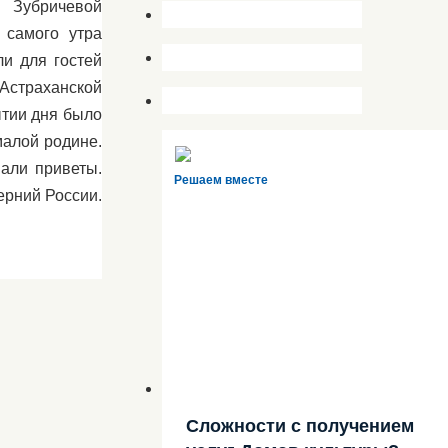
й Зубричевой
 самого утра
ли для гостей
Астраханской
ытии дня было
малой родине.
али приветы.
Решаем вместе
ерний России.
Сложности с получением