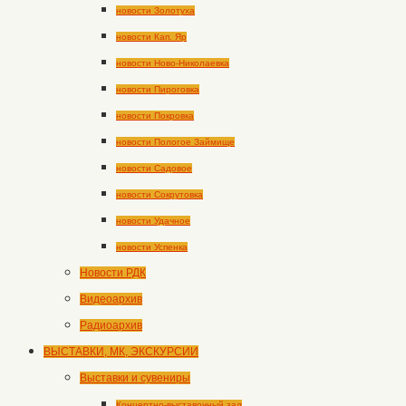
новости Золотуха
новости Кап. Яр
новости Ново-Николаевка
новости Пироговка
новости Покровка
новости Пологое Займище
новости Садовое
новости Сокрутовка
новости Удачное
новости Успенка
Новости РДК
Видеоархив
Радиоархив
ВЫСТАВКИ, МК, ЭКСКУРСИИ
Выставки и сувениры
Концертно-выставочный зал