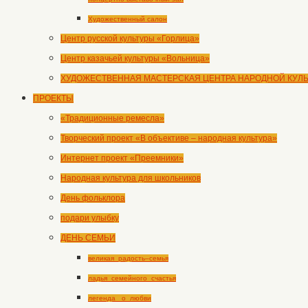
Художественный салон
Центр русской культуры «Горлица»
Центр казачьей культуры «Вольница»
ХУДОЖЕСТВЕННАЯ МАСТЕРСКАЯ ЦЕНТРА НАРОДНОЙ КУЛ
ПРОЕКТЫ
«Традиционные ремесла»
Творческий проект «В объективе – народная культура»
Интернет проект «Преемники»
Народная культура для школьников
День фольклора
подари улыбку
ДЕНЬ СЕМЬИ
великая_радость–семья
ладья_семейного_счастья
легенда _о_любви