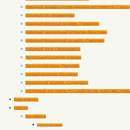
Народный ансамбль русских народных инструментов «Сказы»
Народный хор «Волжаночка»
Народный вокальный ансамбль «Гармония»
Народный танцевальный коллектив «Касаточка»
Народный фольклорный ансамбль «Смирички»
Народный театр «Эксперимент»
Театральный коллектив «Сказка»
Театр русской песни «Разгуляй»
Хоровой коллектив «Россияне»
Фольклорный ансамбль «Сударушки»
НАРОДНЫЙ АНСАМБЛЬ РУССКОЙ ПЕСНИ «БЛАГОВЕСТНИЦ
Дома культуры
Новости
Все новости
новости Батаевка