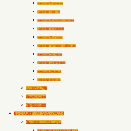
новости Золотуха
новости Кап. Яр
новости Ново-Николаевка
новости Пироговка
новости Покровка
новости Пологое Займище
новости Садовое
новости Сокрутовка
новости Удачное
новости Успенка
Новости РДК
Видеоархив
Радиоархив
ВЫСТАВКИ, МК, ЭКСКУРСИИ
Выставки и сувениры
Концертно-выставочный зал