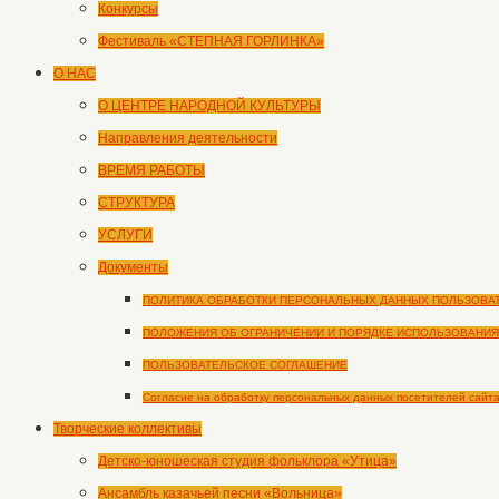
Конкурсы
Фестиваль «СТЕПНАЯ ГОРЛИНКА»
О НАС
О ЦЕНТРЕ НАРОДНОЙ КУЛЬТУРЫ
Направления деятельности
ВРЕМЯ РАБОТЫ
СТРУКТУРА
УСЛУГИ
Документы
ПОЛИТИКА ОБРАБОТКИ ПЕРСОНАЛЬНЫХ ДАННЫХ ПОЛЬЗОВА
ПОЛОЖЕНИЯ ОБ ОГРАНИЧЕНИИ И ПОРЯДКЕ ИСПОЛЬЗОВАНИЯ
ПОЛЬЗОВАТЕЛЬСКОЕ СОГЛАШЕНИЕ
Согласие на обработку персональных данных посетителей сайт
Творческие коллективы
Детско-юношеская студия фольклора «Утица»
Ансамбль казачьей песни «Вольница»