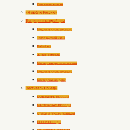
Счастливы вместе
«Я люблю Россию»
Традиции в каждый дом
Мудрость слова русского
Тепло русской избы
Бабий кут
Живые ремесла
Мастерская русского письма
Мудрость слова русского
Мастерская на дому
Фестиваль Победы
КАЛЕНДАРЬ ПОБЕДЫ
МАСТЕРСКАЯ ПОБЕДЫ
СТИХИ И ПРОЗА ПОБЕДЫ
ПЕСНИ ПОБЕДЫ