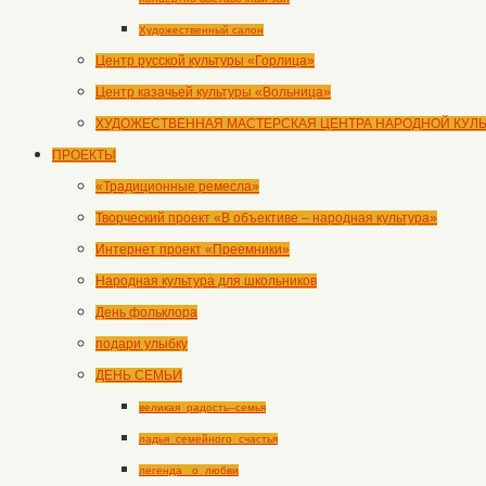
Художественный салон
Центр русской культуры «Горлица»
Центр казачьей культуры «Вольница»
ХУДОЖЕСТВЕННАЯ МАСТЕРСКАЯ ЦЕНТРА НАРОДНОЙ КУЛ
ПРОЕКТЫ
«Традиционные ремесла»
Творческий проект «В объективе – народная культура»
Интернет проект «Преемники»
Народная культура для школьников
День фольклора
подари улыбку
ДЕНЬ СЕМЬИ
великая_радость–семья
ладья_семейного_счастья
легенда _о_любви