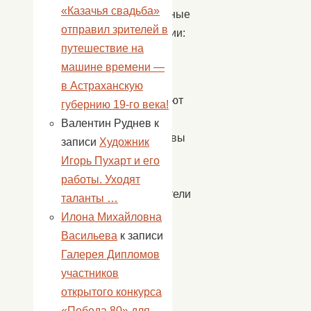
«Казачья свадьба»
Конкурсные
отправил зрителей в
номинации:
путешествие на
В
машине времени —
конкурсе
в Астраханскую
принимают
губернию 19-го века!
участие
Валентин Руднев
к
коллективы
записи
Художник
и
Игорь Пухарт и его
солисты-
работы. Уходят
исполнители
таланты …
в
Илона Михайловна
возрасте
Васильева
к записи
от
Галерея Дипломов
3
участников
до
открытого конкурса
7
«Победа 80» для