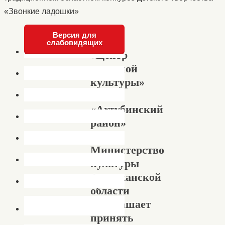
«Звонкие ладошки»
Версия для
слабовидящих
«Центр
народной
культуры»
МО
«Ахтубинский
район»
и
Министерство
культуры
Астраханской
области
приглашает
принять