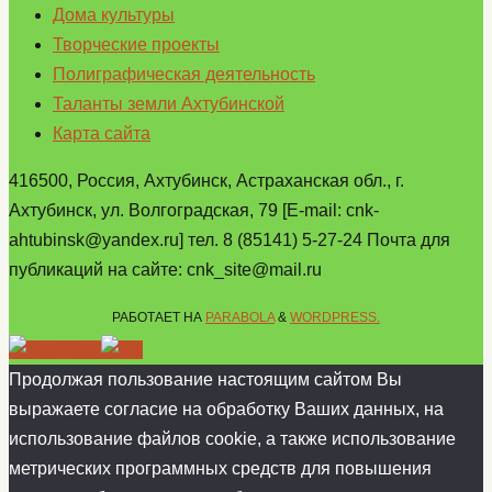
Дома культуры
Творческие проекты
Полиграфическая деятельность
Таланты земли Ахтубинской
Карта сайта
416500, Россия, Ахтубинск, Астраханская обл., г.
Ахтубинск, ул. Волгоградская, 79 [E-mail: cnk-
ahtubinsk@yandex.ru] тел. 8 (85141) 5-27-24 Почта для
публикаций на сайте: cnk_site@mail.ru
РАБОТАЕТ НА
PARABOLA
&
WORDPRESS.
Продолжая пользование настоящим сайтом Вы
выражаете согласие на обработку Ваших данных, на
использование файлов cookie, а также использование
метрических программных средств для повышения