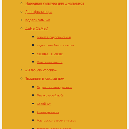
Народная культура для школьников
День фольклора
подари улыбку
ДЕНЬ СЕМЬИ
великая_радость–семья
ладья_семейного_счастья
легенда _о_любви
Счастливы вместе
«Я люблю Россию»
Традиции в каждый дом
Мудрость слова русского
Тепло русской избы
Бабий кут
Живые ремесла
Мастерская русского письма
Мудрость слова русского