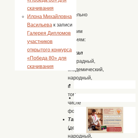
лет
скачивания
включительно
Илона Михайловна
по
Васильева
к записи
следующим
Галерея Дипломов
номинациям:
участников
открытого конкурса
Вокал
«Победа 80» для
(эстрадный,
скачивания
академический,
народный,
в
том
числе
фольклор)
Танец
(детский,
народный,