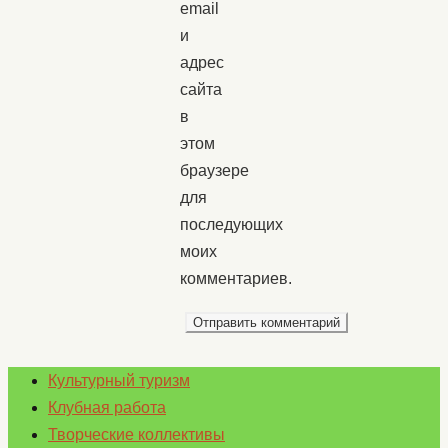
email
и
адрес
сайта
в
этом
браузере
для
последующих
моих
комментариев.
Культурный туризм
Клубная работа
Творческие коллективы