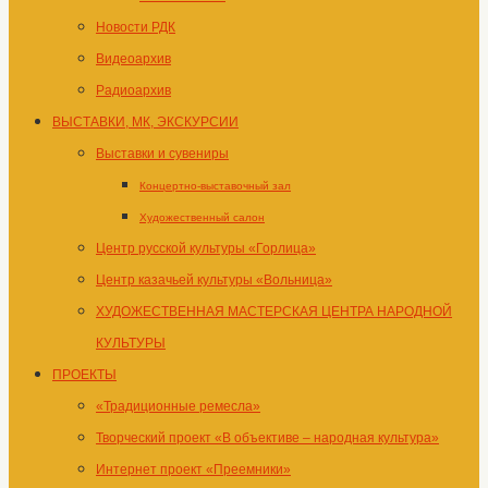
Новости РДК
Видеоархив
Радиоархив
ВЫСТАВКИ, МК, ЭКСКУРСИИ
Выставки и сувениры
Концертно-выставочный зал
Художественный салон
Центр русской культуры «Горлица»
Центр казачьей культуры «Вольница»
ХУДОЖЕСТВЕННАЯ МАСТЕРСКАЯ ЦЕНТРА НАРОДНОЙ
КУЛЬТУРЫ
ПРОЕКТЫ
«Традиционные ремесла»
Творческий проект «В объективе – народная культура»
Интернет проект «Преемники»