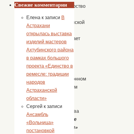
Свежие комментарии
Министерство
культуры
Елена
к записи
В
Астраханской
Астрахани
области
открылась выставка
приглашает
изделий мастеров
Вас
Ахтубинского района
принять
в рамках большого
участие
проекта «Единство в
в
ремесле: традиции
традиционном
народов
областном
Астраханской
конкурсе
области»
детского
Сергей
к записи
творчества
Ансамбль
«Звонкие
«Вольница»
ладошки»
постановкой