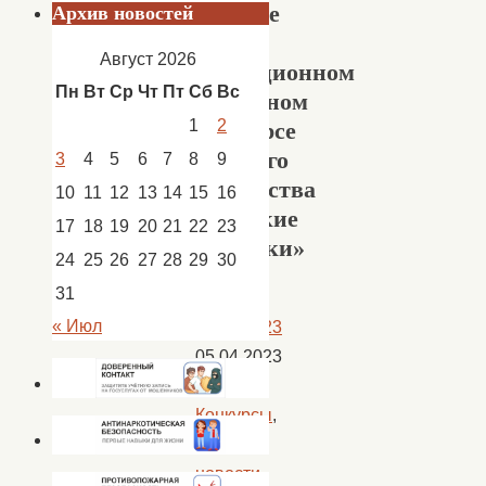
участие
Архив новостей
в
Август 2026
традиционном
Пн
Вт
Ср
Чт
Пт
Сб
Вс
областном
1
2
конкурсе
детского
3
4
5
6
7
8
9
творчества
10
11
12
13
14
15
16
«Звонкие
17
18
19
20
21
22
23
ладошки»
24
25
26
27
28
29
30
31
« Июл
05.04.2023
05.04.2023
Афиша
,
Конкурсы
,
Новости
,
новости