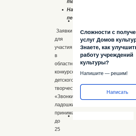
творчество
Наставник-
педагог
Заявки
Сложности с получ
для
услуг Домов культу
Знаете, как улучшит
участия
работу учреждений
в
культуры?
областном
конкурсе
Напишите — решим!
детского
творчества
Написать
«Звонкие
ладошки»
принимаются
до
25