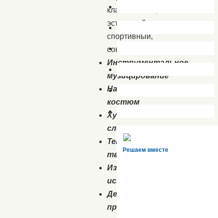
классический,
эстрадный,
спортивный,
современный)
Инструментальное
музицирование
Народный
костюм
Художественное
слово
Театральное
Решаем вместе
творчество
Изобразительное
искусство
Декоративно-
прикладное