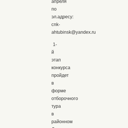
апреля
по
эл.адресу:
cnk-
ahtubinsk@yandex.ru
1-
й
этап
конкурса
пройдет
в
форме
отборочного
тура
в
районном