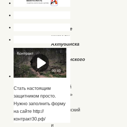
РДК
Дорогие
жители
Ахтубинска
и
Ахтубинского
района!
«Центр
народной
Стать настоящим
культуры»
защитником просто.
МО
Нужно заполнить форму
«Ахтубинский
на сайте http://
район»
контракт30.рф/
и