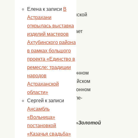
культуры
Елена
к записи
В
Астраханской
Астрахани
области
открылась выставка
приглашает
изделий мастеров
Вас
Ахтубинского района
принять
в рамках большого
участие
проекта «Единство в
в
ремесле: традиции
традиционном
народов
прикаспийском
Астраханской
телевизионном
области»
фестивале-
Сергей
к записи
конкурсе
Ансамбль
юных
«Вольница»
маэстро
«Золотой
постановкой
ключик»
«Казачья свадьба»