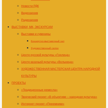
Новости РДК
Видеоархив
Радиоархив
ВЫСТАВКИ, МК, ЭКСКУРСИИ
Выставки и сувениры
Концертно-выставочный зал
Художественный салон
Центр русской культуры «Горлица»
Центр казачьей культуры «Вольница»
ХУДОЖЕСТВЕННАЯ МАСТЕРСКАЯ ЦЕНТРА НАРОДНОЙ
КУЛЬТУРЫ
ПРОЕКТЫ
«Традиционные ремесла»
Творческий проект «В объективе – народная культура»
Интернет проект «Преемники»