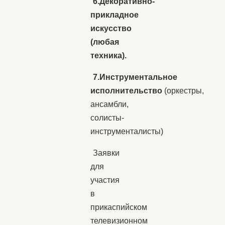
6.Декоративно-
прикладное
искусство
(любая
техника).
7.Инструментальное
исполнительство
(оркестры,
ансамбли,
солисты-
инструменталисты)
Заявки
для
участия
в
прикаспийском
телевизионном