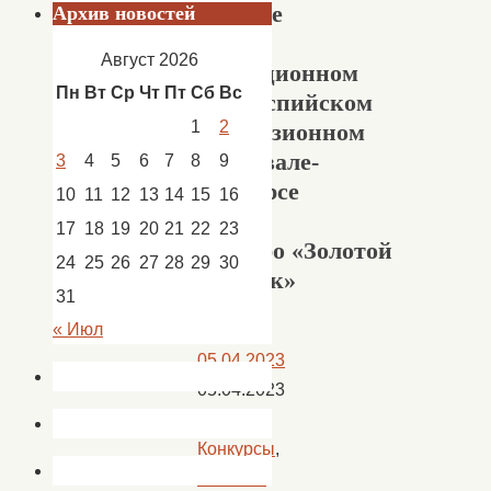
участие
Архив новостей
в
Август 2026
традиционном
Пн
Вт
Ср
Чт
Пт
Сб
Вс
прикаспийском
1
2
телевизионном
фестивале-
3
4
5
6
7
8
9
конкурсе
10
11
12
13
14
15
16
юных
17
18
19
20
21
22
23
маэстро «Золотой
24
25
26
27
28
29
30
ключик»
31
« Июл
05.04.2023
05.04.2023
Афиша
,
Конкурсы
,
Новости