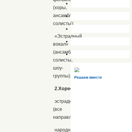
(хоры,
ансамбли,
солисты);
«Эстрадный
вокал»
(ансамбли,
солисты,
шоу-
группы).
Решаем вместе
2.Хореография
:
эстрадная
(все
направления);
народная;