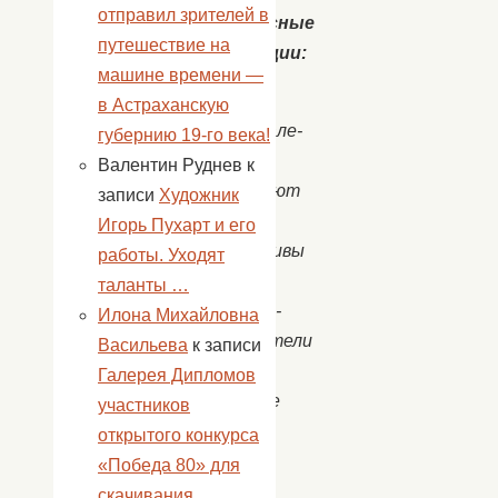
отправил зрителей в
Конкурсные
путешествие на
номинации:
машине времени —
В
в Астраханскую
фестивале-
губернию 19-го века!
конкурсе
Валентин Руднев
к
принимают
записи
Художник
участие
Игорь Пухарт и его
коллективы
работы. Уходят
и
таланты …
солисты-
Илона Михайловна
исполнители
Васильева
к записи
в
Галерея Дипломов
возрасте
участников
от
открытого конкурса
7
«Победа 80» для
до
скачивания