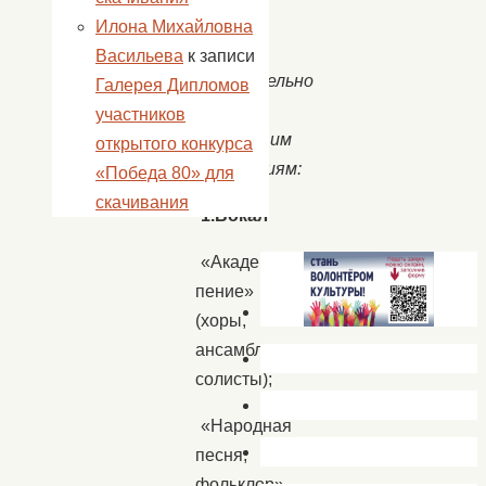
17
Илона Михайловна
лет
Васильева
к записи
включительно
Галерея Дипломов
по
участников
следующим
открытого конкурса
номинациям:
«Победа 80» для
скачивания
1.Вокал
«Академическое
пение»
(хоры,
ансамбли,
солисты);
«Народная
песня,
фольклор»