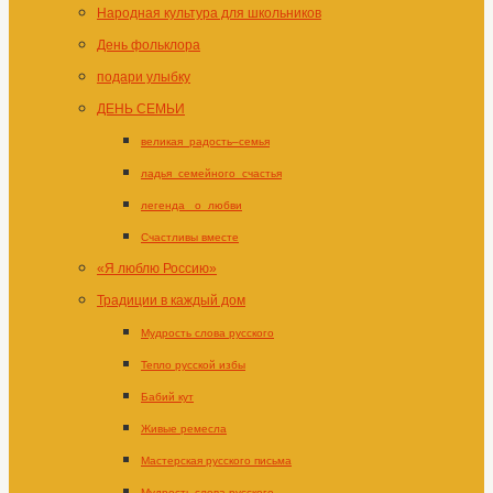
Народная культура для школьников
День фольклора
подари улыбку
ДЕНЬ СЕМЬИ
великая_радость–семья
ладья_семейного_счастья
легенда _о_любви
Счастливы вместе
«Я люблю Россию»
Традиции в каждый дом
Мудрость слова русского
Тепло русской избы
Бабий кут
Живые ремесла
Мастерская русского письма
Мудрость слова русского