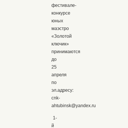
фестивале-
конкурсе
юных
маэстро
«Золотой
ключик»
принимаются
до
25
апреля
по
эл.адресу:
cnk-
ahtubinsk@yandex.ru
1-
й