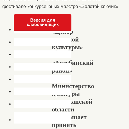
фестивале-конкурсе юных маэстро «Золотой ключик»
Версия для
слабовидящих
«Центр
народной
культуры»
МО
«Ахтубинский
район»
и
Министерство
культуры
Астраханской
области
приглашает
принять