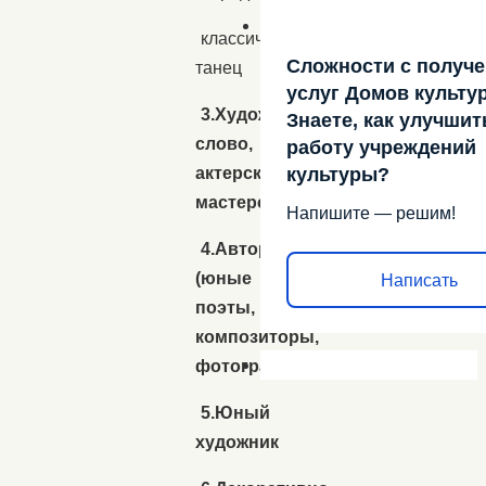
классический
Сложности с получ
танец
услуг Домов культу
3.Художественное
Знаете, как улучшит
слово,
работу учреждений
актерское
культуры?
мастерство
Напишите — решим!
4.Авторская
(юные
Написать
поэты,
композиторы,
фотографы)
5.Юный
художник