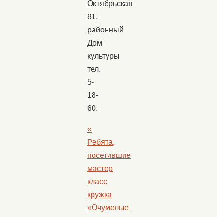
Октябрьская
81,
районный
Дом
культуры
тел.
5-
18-
60.
«
Ребята,
посетившие
мастер
класс
кружка
«Очумелые