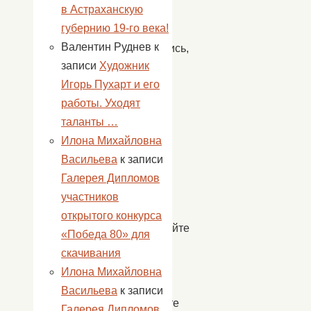
в Астраханскую
Руси,
губернию 19-го века!
чем
Валентин Руднев
к
занимались,
записи
Художник
в
Игорь Пухарт и его
какие
работы. Уходят
игры
таланты …
играли
Илона Михайловна
ребята
Васильева
к записи
в
Галерея Дипломов
давние
участников
времена.
открытого конкурса
Оставляйте
«Победа 80» для
свои
скачивания
заявки
Илона Михайловна
и
Васильева
к записи
приходите
Галерея Дипломов