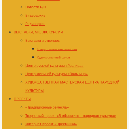
Новости РДК
Видеоархив
Радиоархив
ВЫСТАВКИ, МК, ЭКСКУРСИИ
Выставки и сувениры
Концертно-выставочный зал
Художественный салон
Центр русской культуры «Горлица»
Центр казачьей культуры «Вольница»
ХУДОЖЕСТВЕННАЯ МАСТЕРСКАЯ ЦЕНТРА НАРОДНОЙ
КУЛЬТУРЫ
ПРОЕКТЫ
«Традиционные ремесла»
Творческий проект «В объективе – народная культура»
Интернет проект «Преемники»