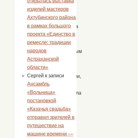
открылась выставка
уютной
изделий мастеров
русской
Ахтубинского района
избе
в рамках большого
хозяюшка
проекта «Единство в
напоила
ремесле: традиции
детей
народов
ароматным
Астраханской
чаем
области»
с
Сергей
к записи
бубликами,
Ансамбль
да
«Вольница»
рассказала
постановкой
о
«Казачья свадьба»
том,
отправил зрителей в
как
путешествие на
жили
машине времени —
на