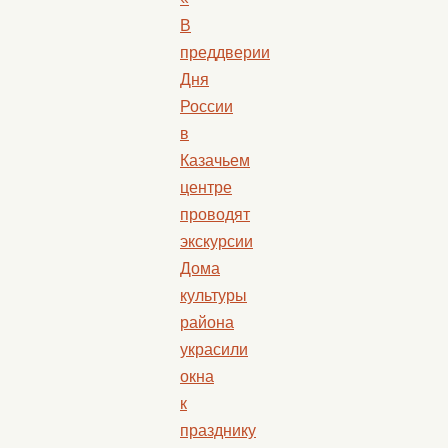
В
преддверии
Дня
России
в
Казачьем
центре
проводят
экскурсии
Дома
культуры
района
украсили
окна
к
празднику