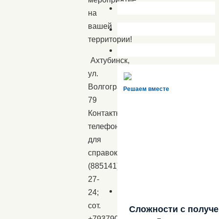
на
вашей
территории!
Ахтубинск,
ул.
Волгоградская
Решаем вместе
79
Контактные
телефоны
для
справок:
(885141)5-
27-
24;
сот.
Сложности с получ
+79379055005