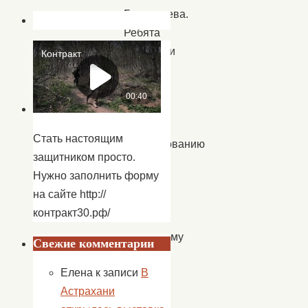
Балакирева.
Ребята
побывали
на
мастер-
классах
по
Стать настоящим
декорированию
защитником просто.
ткани
Нужно заполнить форму
методом
на сайте http://
набойки,
контракт30.рф/
по
гончарному
Свежие комментарии
ремеслу,
Елена
к записи
В
а
Астрахани
в