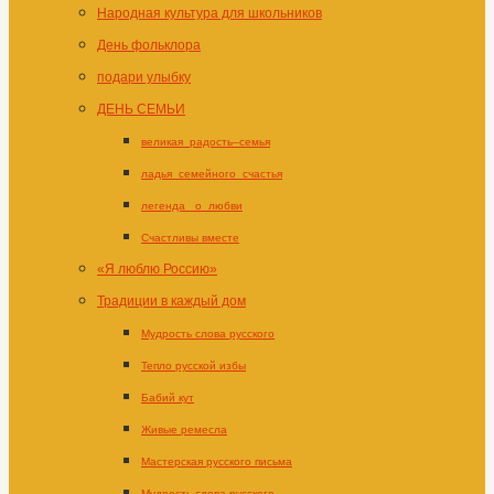
Народная культура для школьников
День фольклора
подари улыбку
ДЕНЬ СЕМЬИ
великая_радость–семья
ладья_семейного_счастья
легенда _о_любви
Счастливы вместе
«Я люблю Россию»
Традиции в каждый дом
Мудрость слова русского
Тепло русской избы
Бабий кут
Живые ремесла
Мастерская русского письма
Мудрость слова русского