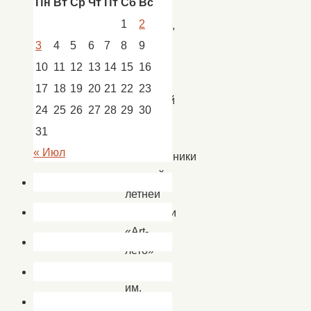
Пн
Вт
Ср
Чт
Пт
Сб
Вс
1
2
Сегодня,
8
3
4
5
6
7
8
9
июня,
10
11
12
13
14
15
16
Центр
17
18
19
20
21
22
23
народной
24
25
26
27
28
29
30
культуры
31
посетили
« Июл
воспитанники
детской
летней
площадки
«Art-
лето»
РДШИ
им.
М.А.