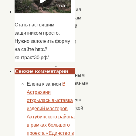
которую
представил
ахтубинцам
Стать настоящим
районный
защитником просто.
Центр
Нужно заполнить форму
народной
на сайте http://
культуры
контракт30.рф/
вместе
с
Свежие комментарии
молодёжным
православным
Елена
к записи
В
клубом
Астрахани
«Архангел»
открылась выставка
Ахтубинской
изделий мастеров
Епархии
Ахтубинского района
и
в рамках большого
центром
проекта «Единство в