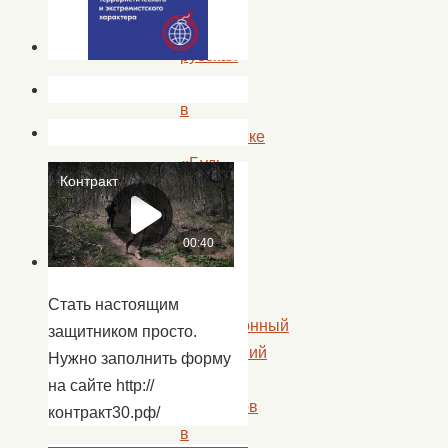
так
прошла
русская
вечерка
в
Ахтубинске
«Будь
здоров
на
сто
годов!»
—
Стать настоящим
традиционный
защитником просто.
новогодний
Нужно заполнить форму
бал
на сайте http://
ветеранов
контракт30.рф/
в