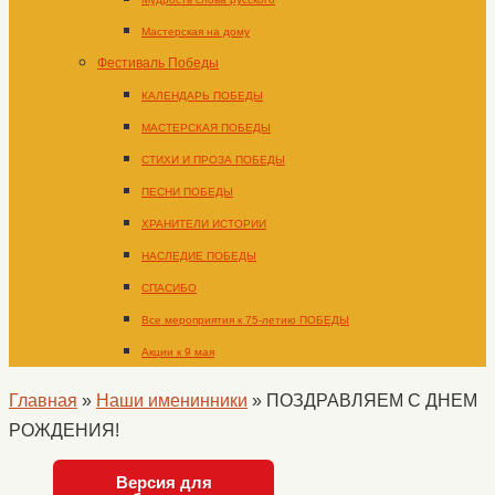
Мастерская на дому
Фестиваль Победы
КАЛЕНДАРЬ ПОБЕДЫ
МАСТЕРСКАЯ ПОБЕДЫ
СТИХИ И ПРОЗА ПОБЕДЫ
ПЕСНИ ПОБЕДЫ
ХРАНИТЕЛИ ИСТОРИИ
НАСЛЕДИЕ ПОБЕДЫ
СПАСИБО
Все мероприятия к 75-летию ПОБЕДЫ
Акции к 9 мая
Главная
»
Наши именинники
»
ПОЗДРАВЛЯЕМ С ДНЕМ
РОЖДЕНИЯ!
Версия для