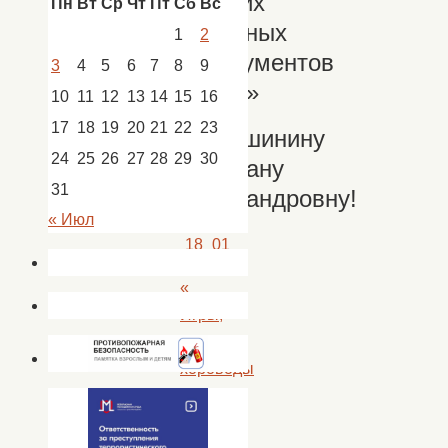
русских
Пн
Вт
Ср
Чт
Пт
Сб
Вс
народных
1
2
инструментов
3
4
5
6
7
8
9
«Сказ»
10
11
12
13
14
15
16
17
18
19
20
21
22
23
Тимошинину
24
25
26
27
28
29
30
Светлану
31
Александровну!
« Июл
«
Игры,
танцы,
хороводы
—
именно