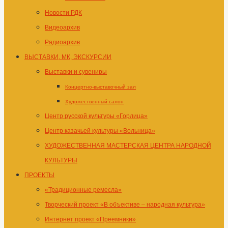
Новости РДК
Видеоархив
Радиоархив
ВЫСТАВКИ, МК, ЭКСКУРСИИ
Выставки и сувениры
Концертно-выставочный зал
Художественный салон
Центр русской культуры «Горлица»
Центр казачьей культуры «Вольница»
ХУДОЖЕСТВЕННАЯ МАСТЕРСКАЯ ЦЕНТРА НАРОДНОЙ
КУЛЬТУРЫ
ПРОЕКТЫ
«Традиционные ремесла»
Творческий проект «В объективе – народная культура»
Интернет проект «Преемники»