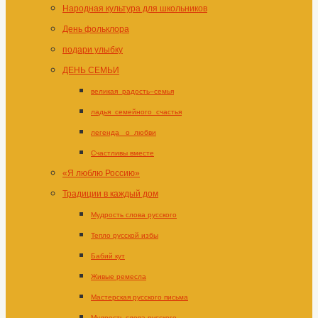
Народная культура для школьников
День фольклора
подари улыбку
ДЕНЬ СЕМЬИ
великая_радость–семья
ладья_семейного_счастья
легенда _о_любви
Счастливы вместе
«Я люблю Россию»
Традиции в каждый дом
Мудрость слова русского
Тепло русской избы
Бабий кут
Живые ремесла
Мастерская русского письма
Мудрость слова русского