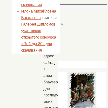
Сайт
скачивания
Илона Михайловна
Васильева
к записи
Сохранить
Галерея Дипломов
моё
участников
имя,
открытого конкурса
email
«Победа 80» для
и
скачивания
адрес
сайта
в
этом
браузере
для
последующих
моих