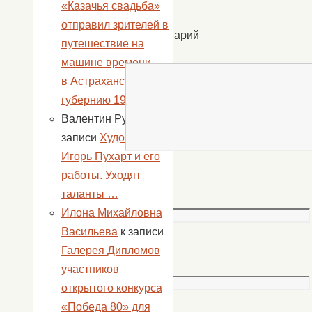
*
«Казачья свадьба»
отправил зрителей в
Комментарий
путешествие на
*
машине времени —
в Астраханскую
губернию 19-го века!
Валентин Руднев
к
записи
Художник
Игорь Пухарт и его
работы. Уходят
Имя
таланты …
*
Илона Михайловна
Васильева
к записи
Email
Галерея Дипломов
*
участников
открытого конкурса
«Победа 80» для