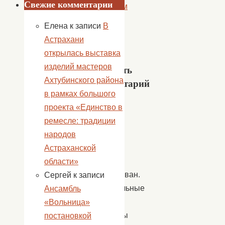
Свежие комментарии
районном
Доме
Елена
к записи
В
культуры
Астрахани
»
открылась выставка
изделий мастеров
Добавить
Ахтубинского района
комментарий
в рамках большого
Ваш
проекта «Единство в
адрес
ремесле: традиции
email
народов
не
Астраханской
будет
области»
опубликован.
Сергей
к записи
Обязательные
Ансамбль
поля
«Вольница»
помечены
постановкой