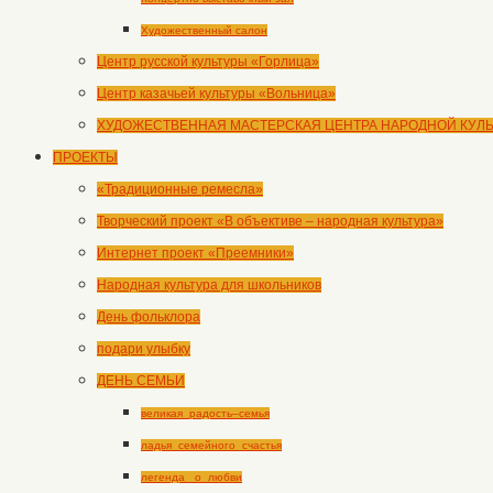
Художественный салон
Центр русской культуры «Горлица»
Центр казачьей культуры «Вольница»
ХУДОЖЕСТВЕННАЯ МАСТЕРСКАЯ ЦЕНТРА НАРОДНОЙ КУЛ
ПРОЕКТЫ
«Традиционные ремесла»
Творческий проект «В объективе – народная культура»
Интернет проект «Преемники»
Народная культура для школьников
День фольклора
подари улыбку
ДЕНЬ СЕМЬИ
великая_радость–семья
ладья_семейного_счастья
легенда _о_любви