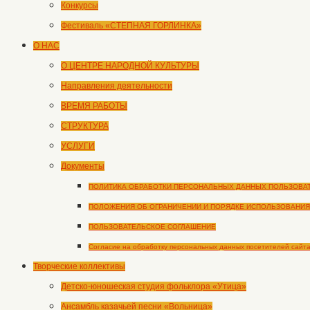
Конкурсы
Фестиваль «СТЕПНАЯ ГОРЛИНКА»
О НАС
О ЦЕНТРЕ НАРОДНОЙ КУЛЬТУРЫ
Направления деятельности
ВРЕМЯ РАБОТЫ
СТРУКТУРА
УСЛУГИ
Документы
ПОЛИТИКА ОБРАБОТКИ ПЕРСОНАЛЬНЫХ ДАННЫХ ПОЛЬЗОВА
ПОЛОЖЕНИЯ ОБ ОГРАНИЧЕНИИ И ПОРЯДКЕ ИСПОЛЬЗОВАНИЯ
ПОЛЬЗОВАТЕЛЬСКОЕ СОГЛАШЕНИЕ
Согласие на обработку персональных данных посетителей сайт
Творческие коллективы
Детско-юношеская студия фольклора «Утица»
Ансамбль казачьей песни «Вольница»