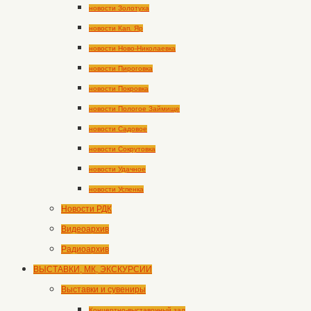
новости Золотуха
новости Кап. Яр
новости Ново-Николаевка
новости Пироговка
новости Покровка
новости Пологое Займище
новости Садовое
новости Сокрутовка
новости Удачное
новости Успенка
Новости РДК
Видеоархив
Радиоархив
ВЫСТАВКИ, МК, ЭКСКУРСИИ
Выставки и сувениры
Концертно-выставочный зал