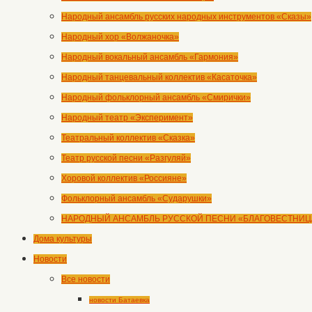
Народный ансамбль русских народных инструментов «Сказы»
Народный хор «Волжаночка»
Народный вокальный ансамбль «Гармония»
Народный танцевальный коллектив «Касаточка»
Народный фольклорный ансамбль «Смирички»
Народный театр «Эксперимент»
Театральный коллектив «Сказка»
Театр русской песни «Разгуляй»
Хоровой коллектив «Россияне»
Фольклорный ансамбль «Сударушки»
НАРОДНЫЙ АНСАМБЛЬ РУССКОЙ ПЕСНИ «БЛАГОВЕСТНИЦ
Дома культуры
Новости
Все новости
новости Батаевка