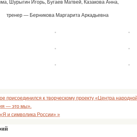
ма, Шурыгин Игорь, Бугаев Матвей, Казакова Анна,
тренер — Берникова Маргарита Аркадьевна
ое присоединился​ к творческому проекту «Центра народной
я —​ это мы».​
 «Я и символика России»
»
рий