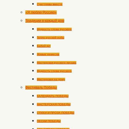
Счастливы вместе
«Я люблю Россию»
Традиции в каждый дом
Мудрость слова русского
Тепло русской избы
Бабий кут
Живые ремесла
Мастерская русского письма
Мудрость слова русского
Мастерская на дому
Фестиваль Победы
КАЛЕНДАРЬ ПОБЕДЫ
МАСТЕРСКАЯ ПОБЕДЫ
СТИХИ И ПРОЗА ПОБЕДЫ
ПЕСНИ ПОБЕДЫ