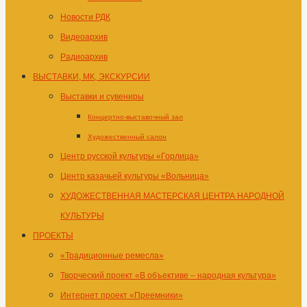
Новости РДК
Видеоархив
Радиоархив
ВЫСТАВКИ, МК, ЭКСКУРСИИ
Выставки и сувениры
Концертно-выставочный зал
Художественный салон
Центр русской культуры «Горлица»
Центр казачьей культуры «Вольница»
ХУДОЖЕСТВЕННАЯ МАСТЕРСКАЯ ЦЕНТРА НАРОДНОЙ
КУЛЬТУРЫ
ПРОЕКТЫ
«Традиционные ремесла»
Творческий проект «В объективе – народная культура»
Интернет проект «Преемники»