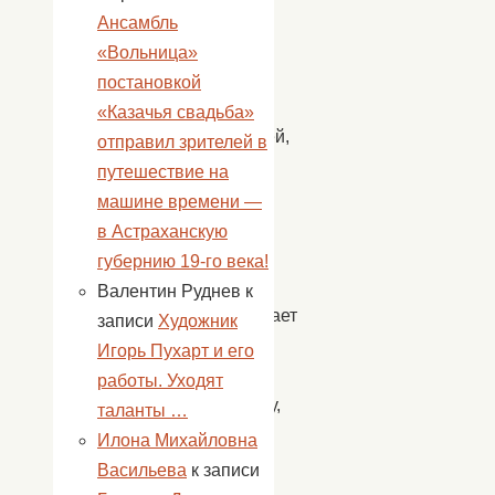
и
Ансамбль
светлый,
«Вольница»
праздник
постановкой
наших
«Казачья свадьба»
родителей,
отправил зрителей в
бабушек
путешествие на
и
машине времени —
дедушек.
в Астраханскую
Этот
губернию 19-го века!
праздник
Валентин Руднев
к
напоминает
записи
Художник
не
Игорь Пухарт и его
только
работы. Уходят
обществу,
таланты …
но
Илона Михайловна
и
Васильева
к записи
родным