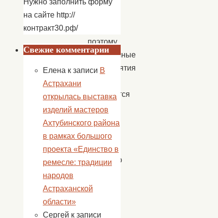
Нужно заполнить форму
Скорее
на сайте http://
всего,
контракт30.рф/
именно
поэтому
Свежие комментарии
праздничные
мероприятия
Елена
к записи
В
часто
Астрахани
проводятся
открылась выставка
в
изделий мастеров
течение
Ахтубинского района
недели.
в рамках большого
День
проекта «Единство в
пожилого
ремесле: традиции
человека
народов
–
Астраханской
праздник
области»
чистый
Сергей
к записи