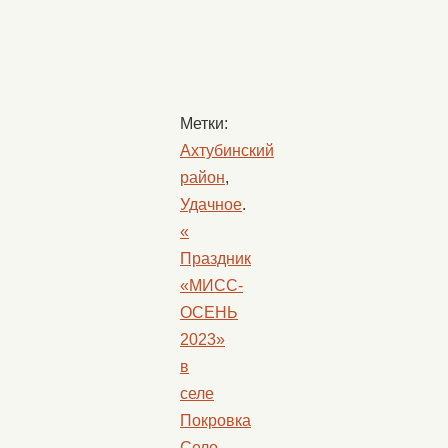
Метки:
Ахтубинский
район
,
Удачное
.
«
Праздник
«МИСС-
ОСЕНЬ
2023»
в
селе
Покровка
Село