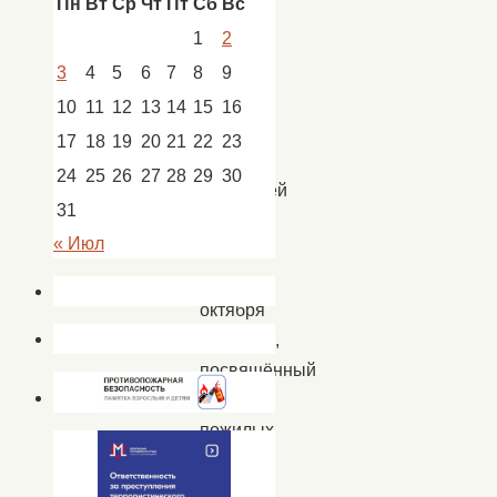
Пн
Вт
Ср
Чт
Пт
Сб
Вс
новости
Удачное
1
2
3
4
5
6
7
8
9
10
11
12
13
14
15
16
Стало
17
18
19
20
21
22
23
доброй
24
25
26
27
28
29
30
традицией
31
отмечать
« Июл
в
начале
октября
праздник,
посвящённый
дню
пожилых
людей.
Этот