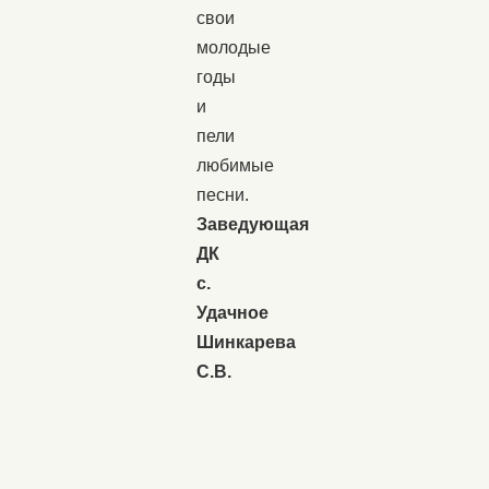
свои
молодые
годы
и
пели
любимые
песни.
Заведующая
ДК
с.
Удачное
Шинкарева
С.В.