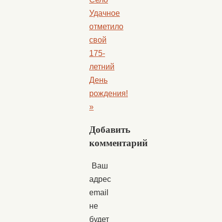
Удачное
отметило
свой
175-
летний
День
рождения!
»
Добавить
комментарий
Ваш
адрес
email
не
будет