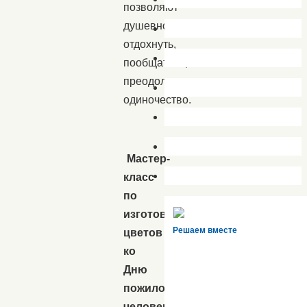
позволяют
душевно
отдохнуть,
пообщаться,
преодолеть
одиночество.
Мастер-
класс
по
изготовлению
Решаем вместе
цветов
ко
Дню
пожилого
человека