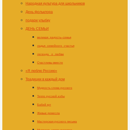
Народная культура для школьников
День фольклора
подари улыбку
ДЕНЬ СЕМЬИ
великая_радость–семья
ладья_семейного_счастья
легенда _о_любви
Счастливы вместе
«Я люблю Россию»
Традиции в каждый дом
Мудрость слова русского
Тепло русской избы
Бабий кут
Живые ремесла
Мастерская русского письма
Мудрость слова русского