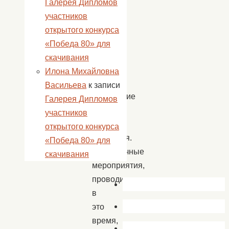
Галерея Дипломов
о
участников
том,
открытого конкурса
что
«Победа 80» для
рядом
скачивания
живут
Илона Михайловна
люди,
Васильева
к записи
требующие
Галерея Дипломов
заботы
участников
и
открытого конкурса
внимания.
«Победа 80» для
Праздничные
скачивания
мероприятия,
проводимые
в
это
время,