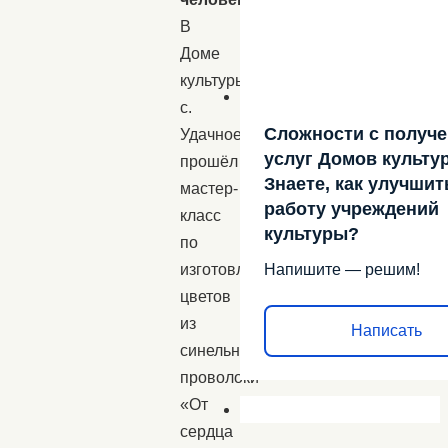
В
Доме
культуры
с.
Сложности с получ
Удачное
услуг Домов культу
прошёл
Знаете, как улучшит
мастер-
работу учреждений
класс
культуры?
по
Напишите — решим!
изготовлению
цветов
из
Написать
синельной
проволоки
«От
сердца