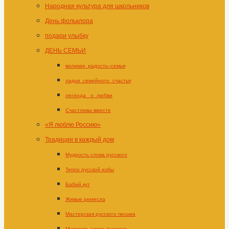
Народная культура для школьников
День фольклора
подари улыбку
ДЕНЬ СЕМЬИ
великая_радость–семья
ладья_семейного_счастья
легенда _о_любви
Счастливы вместе
«Я люблю Россию»
Традиции в каждый дом
Мудрость слова русского
Тепло русской избы
Бабий кут
Живые ремесла
Мастерская русского письма
Мудрость слова русского