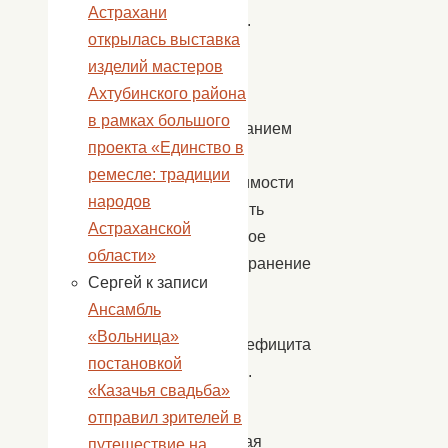
Астрахани
СПИДом.
открылась выставка
Этот
изделий мастеров
день
Ахтубинского района
служит
в рамках большого
напоминанием
проекта «Единство в
о
ремесле: традиции
необходимости
народов
остановить
Астраханской
глобальное
области»
распространение
Сергей
к записи
болезни
Ансамбль
Вируса
«Вольница»
иммунодефицита
постановкой
человека.
«Казачья свадьба»
Самая
отправил зрителей в
мобильная
путешествие на