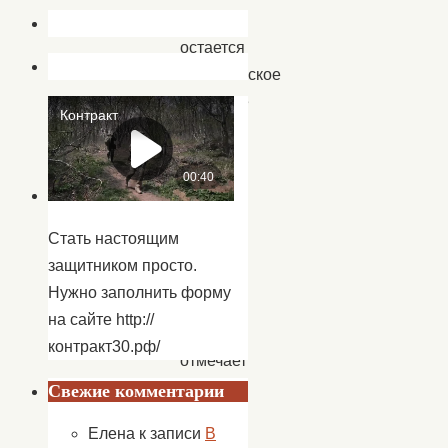
людей
остается
человеческое
здоровье
—
главная
ценность
жизни.
Стать настоящим
1
защитником просто.
декабря
Нужно заполнить форму
весь
на сайте http://
мир
контракт30.рф/
отмечает
День
Свежие комментарии
борьбы
Елена
к записи
В
со