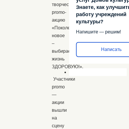
творческую
Знаете, как улучшит
promo-
работу учреждений
акцию
культуры?
«Поколение
Напишите — решим!
новое
–
Написать
выбирает
жизнь
ЗДОРОВУЮ!».
Участники
promo
—
акции
вышли
на
сцену