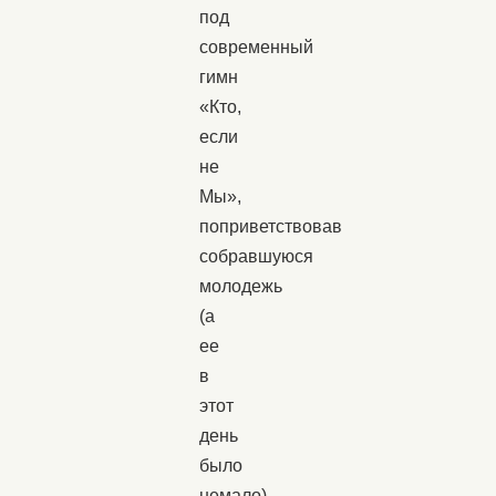
под
современный
гимн
«Кто,
если
не
Мы»,
поприветствовав
собравшуюся
молодежь
(а
ее
в
этот
день
было
немало),