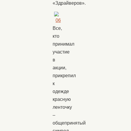
«Здрайверов».
Все,
кто
принимал
участие
в
акции,
прикрепил
к
одежде
красную
ленточку
–
общепринятый
символ