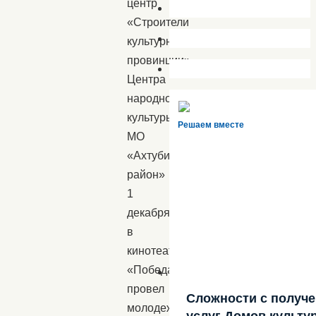
центр
«Строители
культурной
провинции»
Центра
народной
культуры
Решаем вместе
МО
«Ахтубинский
район»
1
декабря
в
кинотеатре
«Победа»
провел
Сложности с получ
молодежную
услуг Домов культу