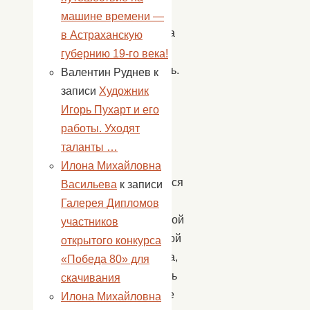
часть
машине времени —
общества
в Астраханскую
–
губернию 19-го века!
молодежь.
Валентин Руднев
к
И
записи
Художник
лишь
Игорь Пухарт и его
в
работы. Уходят
ее
таланты …
силах
Илона Михайловна
справиться
Васильева
к записи
с
Галерея Дипломов
глобальной
участников
проблемой
открытого конкурса
общества,
«Победа 80» для
сохранить
скачивания
Здоровье
Илона Михайловна