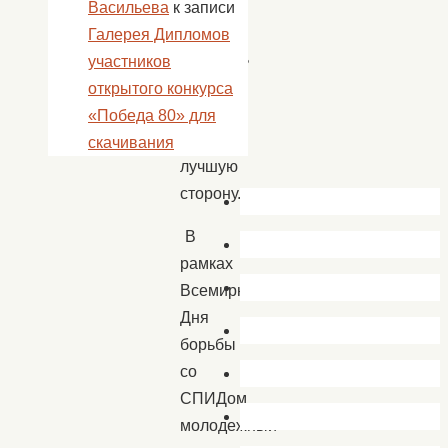
нации
Васильева
к записи
и
Галерея Дипломов
изменить
участников
наш
открытого конкурса
мир
«Победа 80» для
в
скачивания
лучшую
сторону.
В
рамках
Всемирного
Дня
борьбы
со
СПИДом
молодежный