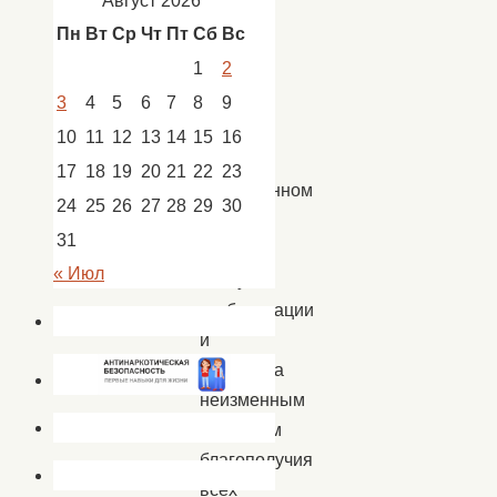
Август 2026
Новости
,
Пн
Вт
Ср
Чт
Пт
Сб
Вс
новости
РДК
1
2
3
4
5
6
7
8
9
10
11
12
13
14
15
16
В
17
18
19
20
21
22
23
современном
24
25
26
27
28
29
30
мире
31
в
« Июл
эпоху
глобализации
и
прогресса
неизменным
фактором
благополучия
всех