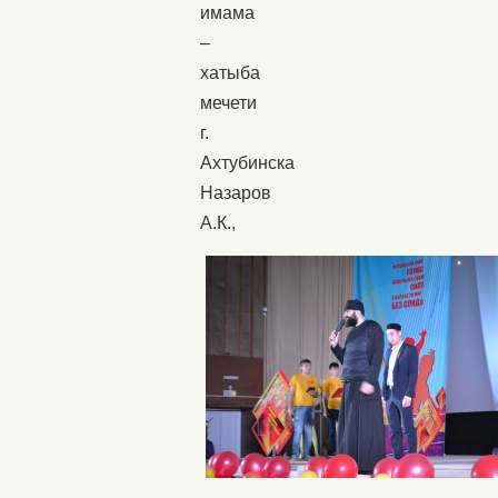
имама
–
хатыба
мечети
г.
Ахтубинска
Назаров
А.К.,