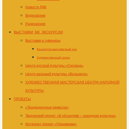
Новости РДК
Видеоархив
Радиоархив
ВЫСТАВКИ, МК, ЭКСКУРСИИ
Выставки и сувениры
Концертно-выставочный зал
Художественный салон
Центр русской культуры «Горлица»
Центр казачьей культуры «Вольница»
ХУДОЖЕСТВЕННАЯ МАСТЕРСКАЯ ЦЕНТРА НАРОДНОЙ
КУЛЬТУРЫ
ПРОЕКТЫ
«Традиционные ремесла»
Творческий проект «В объективе – народная культура»
Интернет проект «Преемники»